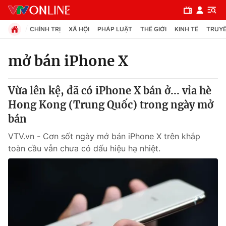
CHÍNH TRỊ
XÃ HỘI
PHÁP LUẬT
THẾ GIỚI
KINH TẾ
TRUYỀ
mở bán iPhone X
Chuyên mục
Vừa lên kệ, đã có iPhone X bán ở... vỉa hè
Chính trị
Hong Kong (Trung Quốc) trong ngày mở
bán
Xã hội
VTV.vn - Cơn sốt ngày mở bán iPhone X trên khắp
toàn cầu vẫn chưa có dấu hiệu hạ nhiệt.
Pháp luật
Y tế
Thế giới