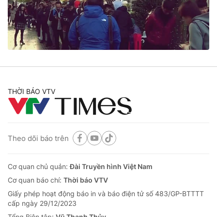
Giao lưu trực tuyến
Sản phẩm
Lịch phát sóng
Thị trường
Tư vấn
Chuyên mục khác
Emagazine
Podcast
THỜI BÁO VTV
Photo
Infographic
Video
Shorts video
Theo dõi báo trên
VTV Money
VTV Thể thao
Cơ quan chủ quản:
Đài Truyền hình Việt Nam
Cơ quan báo chí:
Thời báo VTV
VTV Sức khoẻ
Bất động sản
Giấy phép hoạt động báo in và báo điện tử số 483/GP-BTTTT
cấp ngày 29/12/2023
Tổng Biên tập:
Vũ Thanh Thủy