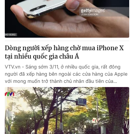
Tin tức
Kinh tế
Thế giới đó đây
Tài chính
Dữ liệu và đời sống
Câu chuyện quốc tế
Thị trường
Truyền hình
Dòng người xếp hàng chờ mua iPhone X
Góc doanh nghiệp
tại nhiều quốc gia châu Á
Phim VTV
Giải trí
VTV.vn - Sáng sớm 3/11, ở nhiều quốc gia, rất đông
Hậu trường
người đã xếp hàng bên ngoài các cửa hàng của Apple
Điện ảnh
với mong muốn trở thành chủ nhân đầu tiên của...
Đời sống
Nhân vật
Âm nhạc
Du lịch
Khán giả
Giáo dục
Sao
Làm đẹp
Giải sao mai
Tuyển sinh
Công nghệ
Chất lượng cuộc sống
Học trực tuyến
Hitech Công nghệ tương lai