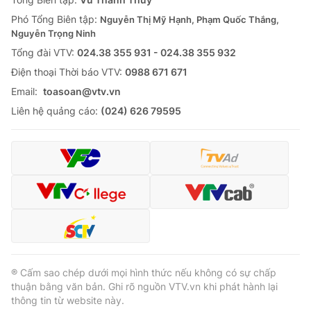
Thị trường 24h
Tấm lòng Việt
Phó Tổng Biên tập:
Nguyễn Thị Mỹ Hạnh, Phạm Quốc Thắng,
Nguyễn Trọng Ninh
VTV4
Vươn mình bằng AI
Tổng đài VTV:
024.38 355 931 - 024.38 355 932
Ðiện thoại Thời báo VTV:
0988 671 671
VTV9
VTV8
Email:
toasoan@vtv.vn
Liên hệ quảng cáo:
(024) 626 79595
Liên hệ tòa soạn
English
THỜI BÁO VTV
Theo dõi báo trên
® Cấm sao chép dưới mọi hình thức nếu không có sự chấp
thuận bằng văn bản. Ghi rõ nguồn VTV.vn khi phát hành lại
thông tin từ website này.
Cơ quan chủ quản:
Đài Truyền hình Việt Nam