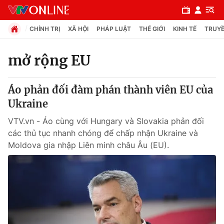
CHÍNH TRỊ
XÃ HỘI
PHÁP LUẬT
THẾ GIỚI
KINH TẾ
TRUYỀ
mở rộng EU
Chuyên mục
Áo phản đối đàm phán thành viên EU của
Chính trị
Ukraine
VTV.vn - Áo cùng với Hungary và Slovakia phản đối
Xã hội
các thủ tục nhanh chóng để chấp nhận Ukraine và
Moldova gia nhập Liên minh châu Âu (EU).
Pháp luật
Y tế
Thế giới