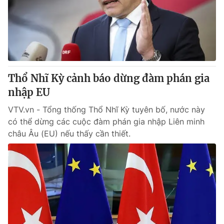
Tin tức
Kinh tế
Thế giới đó đây
Tài chính
Dữ liệu và đời sống
Câu chuyện quốc tế
Thị trường
Thổ Nhĩ Kỳ cảnh báo dừng đàm phán gia
Truyền hình
Góc doanh nghiệp
nhập EU
Phim VTV
Giải trí
VTV.vn - Tổng thống Thổ Nhĩ Kỳ tuyên bố, nước này
Hậu trường
có thể dừng các cuộc đàm phán gia nhập Liên minh
Điện ảnh
châu Âu (EU) nếu thấy cần thiết.
Đời sống
Nhân vật
Âm nhạc
Du lịch
Khán giả
Giáo dục
Sao
Làm đẹp
Giải sao mai
Tuyển sinh
Công nghệ
Chất lượng cuộc sống
Học trực tuyến
Hitech Công nghệ tương lai