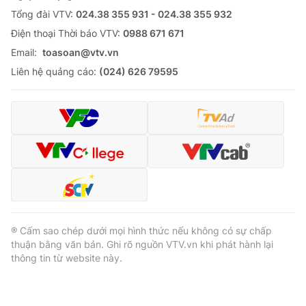
Tổng đài VTV:
024.38 355 931 - 024.38 355 932
Cơ quan báo chí:
Thời báo VTV
Ðiện thoại Thời báo VTV:
0988 671 671
Giấy phép hoạt động báo in và báo điện tử số 483/GP-BTTTT
cấp ngày 29/12/2023
Email:
toasoan@vtv.vn
Tổng Biên tập:
Vũ Thanh Thủy
Liên hệ quảng cáo:
(024) 626 79595
Phó Tổng Biên tập:
Nguyễn Thị Mỹ Hạnh, Phạm Quốc Thắng,
Nguyễn Trọng Ninh
Tổng đài VTV:
024.38 355 931 - 024.38 355 932
Ðiện thoại Thời báo VTV:
024.66 897 897
Email:
toasoan@vtv.vn
Liên hệ quảng cáo:
024-7300.7108
® Cấm sao chép dưới mọi hình thức nếu không có sự chấp
thuận bằng văn bản. Ghi rõ nguồn VTV.vn khi phát hành lại
thông tin từ website này.