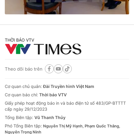
Thị trường 24h
Tấm lòng Việt
VTV4
Vươn mình bằng AI
VTV9
VTV8
THỜI BÁO VTV
Liên hệ tòa soạn
English
Theo dõi báo trên
Cơ quan chủ quản:
Đài Truyền hình Việt Nam
THỜI BÁO VTV
Cơ quan báo chí:
Thời báo VTV
Giấy phép hoạt động báo in và báo điện tử số 483/GP-BTTTT
cấp ngày 29/12/2023
Theo dõi báo trên
Tổng Biên tập:
Vũ Thanh Thủy
Phó Tổng Biên tập:
Nguyễn Thị Mỹ Hạnh, Phạm Quốc Thắng,
Nguyễn Trọng Ninh
Cơ quan chủ quản:
Đài Truyền hình Việt Nam