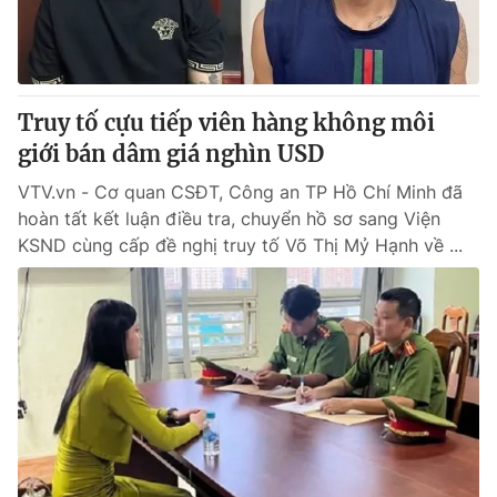
Thị trường 24h
Tấm lòng Việt
VTV4
Vươn mình bằng AI
Truy tố cựu tiếp viên hàng không môi
VTV9
VTV8
giới bán dâm giá nghìn USD
VTV.vn - Cơ quan CSĐT, Công an TP Hồ Chí Minh đã
Liên hệ tòa soạn
English
hoàn tất kết luận điều tra, chuyển hồ sơ sang Viện
KSND cùng cấp đề nghị truy tố Võ Thị Mỷ Hạnh về ...
THỜI BÁO VTV
Theo dõi báo trên
Cơ quan chủ quản:
Đài Truyền hình Việt Nam