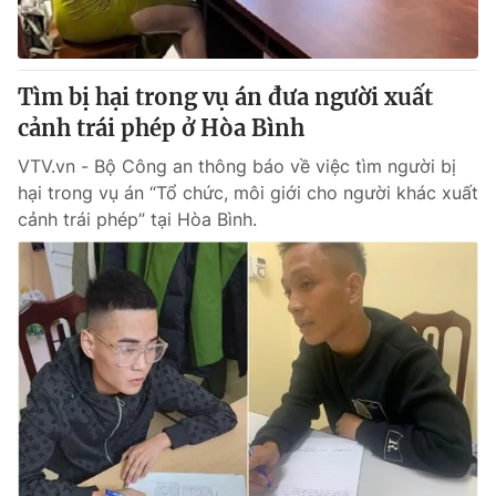
Cơ quan báo chí:
Thời báo VTV
Giấy phép hoạt động báo in và báo điện tử số 483/GP-BTTTT
cấp ngày 29/12/2023
Tìm bị hại trong vụ án đưa người xuất
Tổng Biên tập:
Vũ Thanh Thủy
cảnh trái phép ở Hòa Bình
Phó Tổng Biên tập:
Nguyễn Thị Mỹ Hạnh, Phạm Quốc Thắng,
VTV.vn - Bộ Công an thông báo về việc tìm người bị
Nguyễn Trọng Ninh
hại trong vụ án “Tổ chức, môi giới cho người khác xuất
Tổng đài VTV:
024.38 355 931 - 024.38 355 932
cảnh trái phép” tại Hòa Bình.
Ðiện thoại Thời báo VTV:
024.66 897 897
Email:
toasoan@vtv.vn
Liên hệ quảng cáo:
024-7300.7108