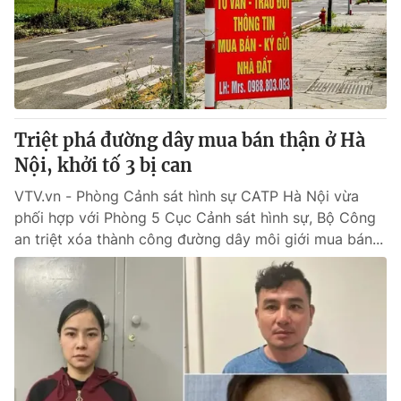
Tin tức
Kinh tế
Thế giới đó đây
Tài chính
Dữ liệu và đời sống
Câu chuyện quốc tế
Thị trường
Triệt phá đường dây mua bán thận ở Hà
Truyền hình
Góc doanh nghiệp
Nội, khởi tố 3 bị can
Phim VTV
Giải trí
VTV.vn - Phòng Cảnh sát hình sự CATP Hà Nội vừa
Hậu trường
phối hợp với Phòng 5 Cục Cảnh sát hình sự, Bộ Công
Điện ảnh
an triệt xóa thành công đường dây môi giới mua bán...
Đời sống
Nhân vật
Âm nhạc
Du lịch
Khán giả
Giáo dục
Sao
Làm đẹp
Giải sao mai
Tuyển sinh
Công nghệ
Chất lượng cuộc sống
Học trực tuyến
Hitech Công nghệ tương lai