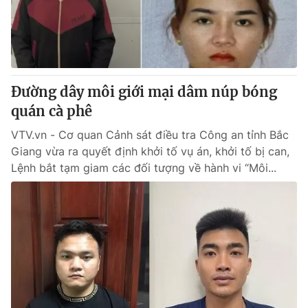
Giao lưu trực tuyến
Sản phẩm
Lịch phát sóng
Thị trường
Tư vấn
Đường dây môi giới mại dâm núp bóng
Chuyên mục khác
quán cà phê
Emagazine
Podcast
VTV.vn - Cơ quan Cảnh sát điều tra Công an tỉnh Bắc
Giang vừa ra quyết định khởi tố vụ án, khởi tố bị can,
Photo
Infographic
Lệnh bắt tạm giam các đối tượng về hành vi “Môi...
Video
Shorts video
VTV Money
VTV Thể thao
VTV Sức khoẻ
Bất động sản