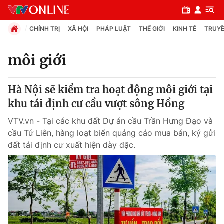
CHÍNH TRỊ
XÃ HỘI
PHÁP LUẬT
THẾ GIỚI
KINH TẾ
TRUYỀ
môi giới
Chuyên mục
Hà Nội sẽ kiểm tra hoạt động môi giới tại
Chính trị
khu tái định cư cầu vượt sông Hồng
VTV.vn - Tại các khu đất Dự án cầu Trần Hưng Đạo và
Xã hội
cầu Tứ Liên, hàng loạt biển quảng cáo mua bán, ký gửi
đất tái định cư xuất hiện dày đặc.
Pháp luật
Y tế
Thế giới