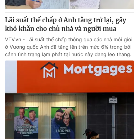
Lãi suất thế chấp ở Anh tăng trở lại, gây
khó khăn cho chủ nhà và người mua
® Cấm sao chép dưới mọi hình thức nếu không có sự chấp
thuận bằng văn bản. Ghi rõ nguồn VTV.vn khi phát hành lại
VTV.vn - Lãi suất thế chấp thông qua các nhà môi giới
thông tin từ website này.
ở Vương quốc Anh đã tăng lên trên mức 6% trong bối
cảnh tình trạng lạm phát tại nước này đang leo thang.