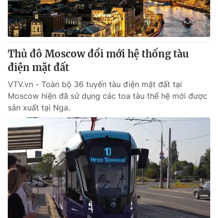
Thị trường 24h
Tấm lòng Việt
VTV4
Vươn mình bằng AI
Thủ đô Moscow đổi mới hệ thống tàu
VTV9
VTV8
điện mặt đất
VTV.vn - Toàn bộ 36 tuyến tàu điện mặt đất tại
Liên hệ tòa soạn
English
Moscow hiện đã sử dụng các toa tàu thế hệ mới được
sản xuất tại Nga.
THỜI BÁO VTV
Theo dõi báo trên
Cơ quan chủ quản:
Đài Truyền hình Việt Nam
Cơ quan báo chí:
Thời báo VTV