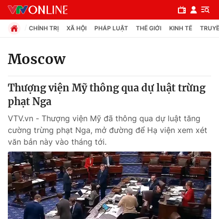
CHÍNH TRỊ
XÃ HỘI
PHÁP LUẬT
THẾ GIỚI
KINH TẾ
TRUYỀ
Moscow
Chuyên mục
Thượng viện Mỹ thông qua dự luật trừng
Chính trị
phạt Nga
VTV.vn - Thượng viện Mỹ đã thông qua dự luật tăng
Xã hội
cường trừng phạt Nga, mở đường để Hạ viện xem xét
văn bản này vào tháng tới.
Pháp luật
Y tế
Thế giới