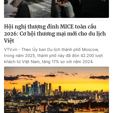
Giao lưu trực tuyến
Sản phẩm
Lịch phát sóng
Thị trường
Tư vấn
Hội nghị thượng đỉnh MICE toàn cầu
2026: Cơ hội thương mại mới cho du lịch
Chuyên mục khác
Việt
Emagazine
Podcast
VTV.vn - Theo Ủy ban Du lịch thành phố Moscow,
trong năm 2025, thành phố này đã đón 42.200 lượt
Photo
Infographic
khách từ Việt Nam, tăng 17% so với năm 2024.
Video
Shorts video
VTV Money
VTV Thể thao
VTV Sức khoẻ
Bất động sản