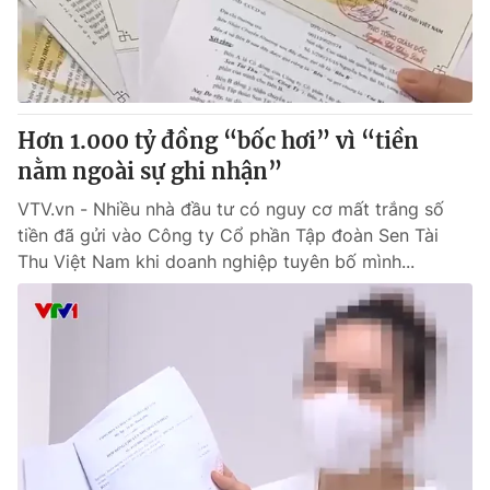
Tin tức
Kinh tế
Thế giới đó đây
Tài chính
Dữ liệu và đời sống
Câu chuyện quốc tế
Thị trường
Hơn 1.000 tỷ đồng “bốc hơi” vì “tiền
nằm ngoài sự ghi nhận”
Truyền hình
Góc doanh nghiệp
VTV.vn - Nhiều nhà đầu tư có nguy cơ mất trắng số
Phim VTV
Giải trí
tiền đã gửi vào Công ty Cổ phần Tập đoàn Sen Tài
Hậu trường
Thu Việt Nam khi doanh nghiệp tuyên bố mình...
Điện ảnh
Đời sống
Nhân vật
Âm nhạc
Du lịch
Khán giả
Giáo dục
Sao
Làm đẹp
Giải sao mai
Tuyển sinh
Công nghệ
Chất lượng cuộc sống
Học trực tuyến
Hitech Công nghệ tương lai