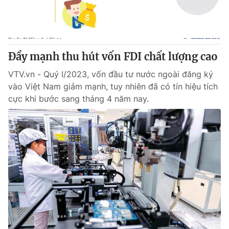
Thị trường 24h
Tấm lòng Việt
VTV4
Vươn mình bằng AI
Đẩy mạnh thu hút vốn FDI chất lượng cao
VTV9
VTV8
VTV.vn - Quý I/2023, vốn đầu tư nước ngoài đăng ký
vào Việt Nam giảm mạnh, tuy nhiên đã có tín hiệu tích
Liên hệ tòa soạn
English
cực khi bước sang tháng 4 năm nay.
THỜI BÁO VTV
Theo dõi báo trên
Cơ quan chủ quản:
Đài Truyền hình Việt Nam
Cơ quan báo chí:
Thời báo VTV