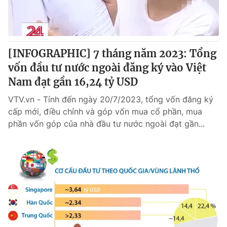
Giao lưu trực tuyến
Sản phẩm
Lịch phát sóng
Thị trường
Tư vấn
[INFOGRAPHIC] 7 tháng năm 2023: Tổng
vốn đầu tư nước ngoài đăng ký vào Việt
Chuyên mục khác
Nam đạt gần 16,24 tỷ USD
Emagazine
Podcast
VTV.vn - Tính đến ngày 20/7/2023, tổng vốn đăng ký
cấp mới, điều chỉnh và góp vốn mua cổ phần, mua
Photo
Infographic
phần vốn góp của nhà đầu tư nước ngoài đạt gần...
Video
Shorts video
VTV Money
VTV Thể thao
VTV Sức khoẻ
Bất động sản