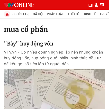
CHÍNH TRỊ
XÃ HỘI
PHÁP LUẬT
THẾ GIỚI
KINH TẾ
TRUYỀ
mua cổ phần
Chuyên mục
"Bẫy" huy động vốn
Chính trị
VTV.vn - Có nhiều doanh nghiệp lập nên những khoản
huy động vốn, núp bóng dưới nhiều hình thức đầu tư
Xã hội
để kêu gọi số tiền lớn từ người dân.
Pháp luật
Y tế
Thế giới