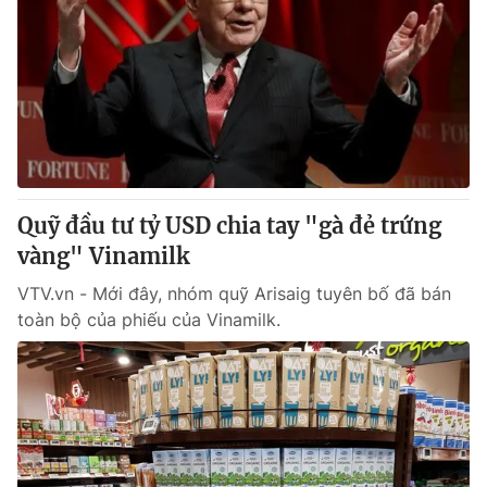
Quỹ đầu tư tỷ USD chia tay "gà đẻ trứng
vàng" Vinamilk
VTV.vn - Mới đây, nhóm quỹ Arisaig tuyên bố đã bán
toàn bộ của phiếu của Vinamilk.