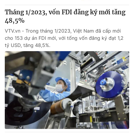
Tháng 1/2023, vốn FDI đăng ký mới tăng
® Cấm sao chép dưới mọi hình thức nếu không có sự chấp
48,5%
thuận bằng văn bản. Ghi rõ nguồn VTV.vn khi phát hành lại
thông tin từ website này.
VTV.vn - Trong tháng 1/2023, Việt Nam đã cấp mới
cho 153 dự án FDI mới, với tổng vốn đăng ký đạt 1,2
tỷ USD, tăng 48,5%.