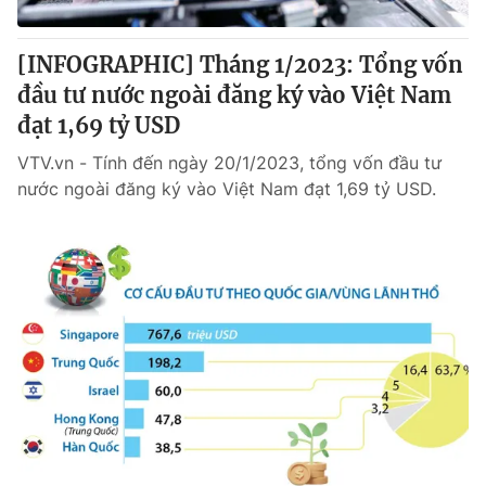
Giấy phép hoạt động báo in và báo điện tử số 483/GP-BTTTT
cấp ngày 29/12/2023
[INFOGRAPHIC] Tháng 1/2023: Tổng vốn
Tổng Biên tập:
Vũ Thanh Thủy
đầu tư nước ngoài đăng ký vào Việt Nam
Phó Tổng Biên tập:
Nguyễn Thị Mỹ Hạnh, Phạm Quốc Thắng,
đạt 1,69 tỷ USD
Nguyễn Trọng Ninh
Tổng đài VTV:
024.38 355 931 - 024.38 355 932
VTV.vn - Tính đến ngày 20/1/2023, tổng vốn đầu tư
Ðiện thoại Thời báo VTV:
024.66 897 897
nước ngoài đăng ký vào Việt Nam đạt 1,69 tỷ USD.
Email:
toasoan@vtv.vn
Liên hệ quảng cáo:
024-7300.7108