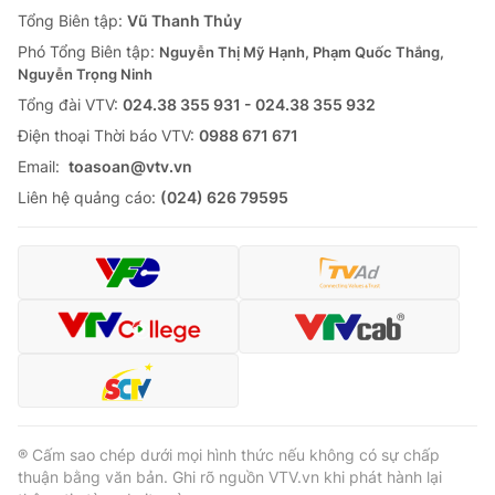
Giao lưu trực tuyến
Tổng Biên tập:
Vũ Thanh Thủy
Sản phẩm
Phó Tổng Biên tập:
Nguyễn Thị Mỹ Hạnh, Phạm Quốc Thắng,
Lịch phát sóng
Thị trường
Nguyễn Trọng Ninh
Tổng đài VTV:
024.38 355 931 - 024.38 355 932
Tư vấn
Ðiện thoại Thời báo VTV:
0988 671 671
Chuyên mục khác
Email:
toasoan@vtv.vn
Emagazine
Podcast
Liên hệ quảng cáo:
(024) 626 79595
Photo
Infographic
Video
Shorts video
VTV Money
VTV Thể thao
VTV Sức khoẻ
Bất động sản
® Cấm sao chép dưới mọi hình thức nếu không có sự chấp
thuận bằng văn bản. Ghi rõ nguồn VTV.vn khi phát hành lại