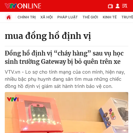
CHÍNH TRỊ
XÃ HỘI
PHÁP LUẬT
THẾ GIỚI
KINH TẾ
TRUYỀ
mua đồng hồ định vị
Chuyên mục
Đồng hồ định vị “cháy hàng” sau vụ học
Chính trị
sinh trường Gateway bị bỏ quên trên xe
VTV.vn - Lo sợ cho tính mạng của con mình, hiện nay,
Xã hội
nhiều bậc phụ huynh đang săn tìm mua những chiếc
đồng hồ định vị giám sát hành trình bảo vệ con.
Pháp luật
Y tế
Thế giới