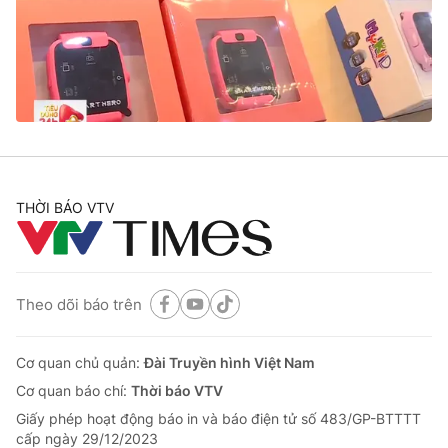
Tin tức
Kinh tế
Thế giới đó đây
Tài chính
Dữ liệu và đời sống
Câu chuyện quốc tế
Thị trường
Truyền hình
Góc doanh nghiệp
Phim VTV
THỜI BÁO VTV
Giải trí
Hậu trường
Điện ảnh
Đời sống
Nhân vật
Âm nhạc
Theo dõi báo trên
Du lịch
Khán giả
Giáo dục
Sao
Làm đẹp
Giải sao mai
Cơ quan chủ quản:
Đài Truyền hình Việt Nam
Tuyển sinh
Công nghệ
Cơ quan báo chí:
Thời báo VTV
Chất lượng cuộc sống
Học trực tuyến
Giấy phép hoạt động báo in và báo điện tử số 483/GP-BTTTT
Hitech Công nghệ tương lai
cấp ngày 29/12/2023