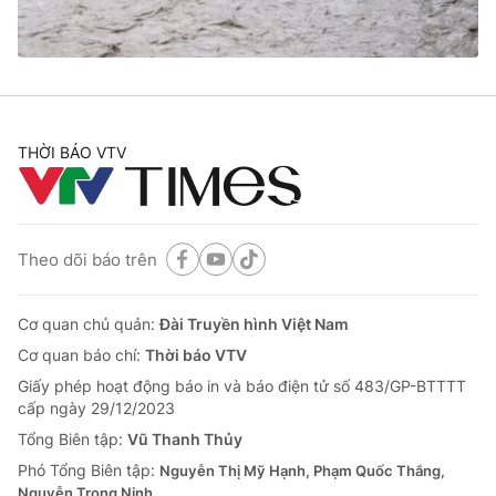
Thị trường 24h
Tấm lòng Việt
VTV4
Vươn mình bằng AI
VTV9
VTV8
THỜI BÁO VTV
Liên hệ tòa soạn
English
Theo dõi báo trên
THỜI BÁO VTV
Cơ quan chủ quản:
Đài Truyền hình Việt Nam
Cơ quan báo chí:
Thời báo VTV
Giấy phép hoạt động báo in và báo điện tử số 483/GP-BTTTT
cấp ngày 29/12/2023
Theo dõi báo trên
Tổng Biên tập:
Vũ Thanh Thủy
Phó Tổng Biên tập:
Nguyễn Thị Mỹ Hạnh, Phạm Quốc Thắng,
Cơ quan chủ quản:
Đài Truyền hình Việt Nam
Nguyễn Trọng Ninh