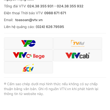
Cơ quan báo chí:
Tổng đài VTV:
024.38 355 931 - 024.38 355 932
Thời báo VTV
Giấy phép hoạt động báo in và báo điện tử số 483/GP-BTTTT
Ðiện thoại Thời báo VTV:
0988 671 671
cấp ngày 29/12/2023
Email:
toasoan@vtv.vn
Tổng Biên tập:
Vũ Thanh Thủy
Liên hệ quảng cáo:
(024) 626 79595
Phó Tổng Biên tập:
Nguyễn Thị Mỹ Hạnh, Phạm Quốc Thắng,
Nguyễn Trọng Ninh
Tổng đài VTV:
024.38 355 931 - 024.38 355 932
Ðiện thoại Thời báo VTV:
024.66 897 897
Email:
toasoan@vtv.vn
Liên hệ quảng cáo:
024-7300.7108
® Cấm sao chép dưới mọi hình thức nếu không có sự chấp
thuận bằng văn bản. Ghi rõ nguồn VTV.vn khi phát hành lại
thông tin từ website này.