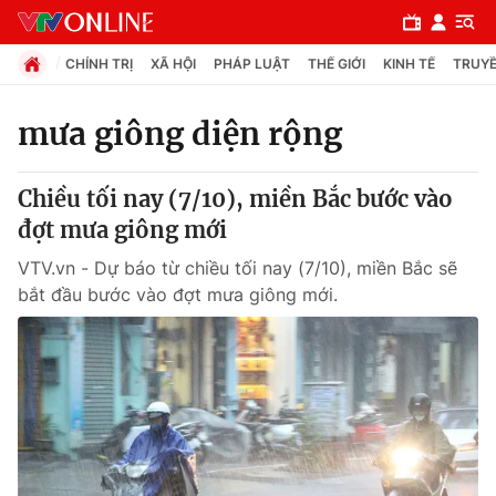
CHÍNH TRỊ
XÃ HỘI
PHÁP LUẬT
THẾ GIỚI
KINH TẾ
TRUYỀ
mưa giông diện rộng
Chuyên mục
Chiều tối nay (7/10), miền Bắc bước vào
Chính trị
đợt mưa giông mới
VTV.vn - Dự báo từ chiều tối nay (7/10), miền Bắc sẽ
Xã hội
bắt đầu bước vào đợt mưa giông mới.
Pháp luật
Y tế
Thế giới