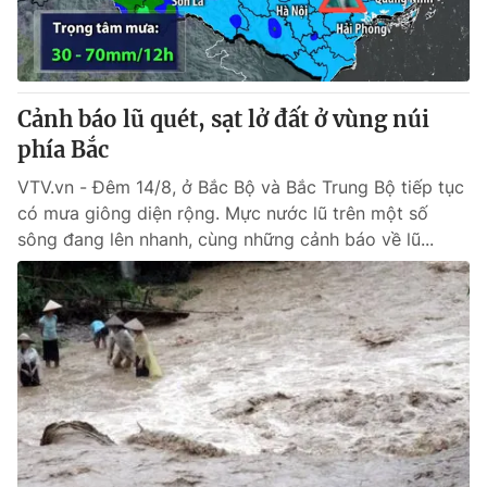
Giao lưu trực tuyến
Sản phẩm
Lịch phát sóng
Thị trường
Tư vấn
Cảnh báo lũ quét, sạt lở đất ở vùng núi
Chuyên mục khác
phía Bắc
Emagazine
Podcast
VTV.vn - Đêm 14/8, ở Bắc Bộ và Bắc Trung Bộ tiếp tục
có mưa giông diện rộng. Mực nước lũ trên một số
sông đang lên nhanh, cùng những cảnh báo về lũ...
Photo
Infographic
Video
Shorts video
VTV Money
VTV Thể thao
VTV Sức khoẻ
Bất động sản