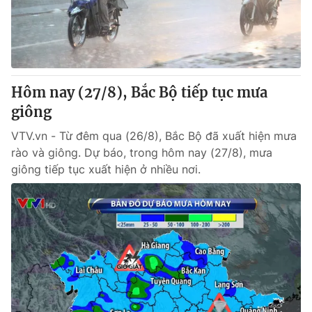
Tin tức
Kinh tế
Thế giới đó đây
Tài chính
Dữ liệu và đời sống
Câu chuyện quốc tế
Thị trường
Hôm nay (27/8), Bắc Bộ tiếp tục mưa
Truyền hình
giông
Góc doanh nghiệp
VTV.vn - Từ đêm qua (26/8), Bắc Bộ đã xuất hiện mưa
Phim VTV
Giải trí
rào và giông. Dự báo, trong hôm nay (27/8), mưa
Hậu trường
giông tiếp tục xuất hiện ở nhiều nơi.
Điện ảnh
Đời sống
Nhân vật
Âm nhạc
Du lịch
Khán giả
Giáo dục
Sao
Làm đẹp
Giải sao mai
Tuyển sinh
Công nghệ
Chất lượng cuộc sống
Học trực tuyến
Hitech Công nghệ tương lai