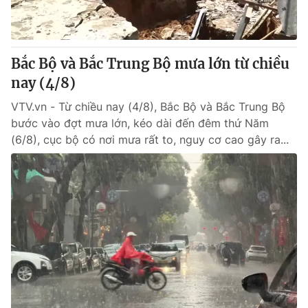
® Cấm sao chép dưới mọi hình thức nếu không có sự chấp
thuận bằng văn bản. Ghi rõ nguồn VTV.vn khi phát hành lại
Bắc Bộ và Bắc Trung Bộ mưa lớn từ chiều
thông tin từ website này.
nay (4/8)
VTV.vn - Từ chiều nay (4/8), Bắc Bộ và Bắc Trung Bộ
bước vào đợt mưa lớn, kéo dài đến đêm thứ Năm
(6/8), cục bộ có nơi mưa rất to, nguy cơ cao gây ra...