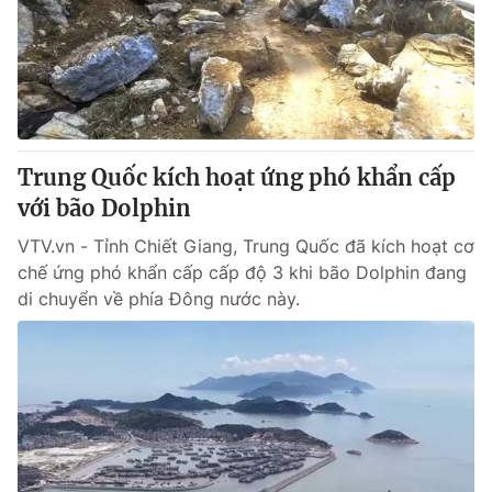
Giao lưu trực tuyến
Sản phẩm
Lịch phát sóng
Thị trường
Tư vấn
Chuyên mục khác
Trung Quốc kích hoạt ứng phó khẩn cấp
Emagazine
Podcast
với bão Dolphin
VTV.vn - Tỉnh Chiết Giang, Trung Quốc đã kích hoạt cơ
Photo
Infographic
chế ứng phó khẩn cấp cấp độ 3 khi bão Dolphin đang
di chuyển về phía Đông nước này.
Video
Shorts video
VTV Money
VTV Thể thao
VTV Sức khoẻ
Bất động sản