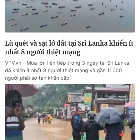
Thị trường 24h
Tấm lòng Việt
VTV4
Vươn mình bằng AI
VTV9
VTV8
Lũ quét và sạt lở đất tại Sri Lanka khiến ít
nhất 8 người thiệt mạng
Liên hệ tòa soạn
English
VTV.vn - Mưa lớn liên tiếp trong 3 ngày tại Sri Lanka
đã khiến ít nhất 8 người thiệt mạng và gần 11.000
người phải sơ tán khẩn cấp.
THỜI BÁO VTV
Theo dõi báo trên
Cơ quan chủ quản:
Đài Truyền hình Việt Nam
Cơ quan báo chí:
Thời báo VTV