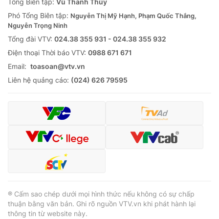
Tổng Biên tập:
Vũ Thanh Thủy
Phó Tổng Biên tập:
Nguyễn Thị Mỹ Hạnh, Phạm Quốc Thắng,
Nguyễn Trọng Ninh
Tổng đài VTV:
024.38 355 931 - 024.38 355 932
Ðiện thoại Thời báo VTV:
0988 671 671
Email:
toasoan@vtv.vn
Liên hệ quảng cáo:
(024) 626 79595
® Cấm sao chép dưới mọi hình thức nếu không có sự chấp
thuận bằng văn bản. Ghi rõ nguồn VTV.vn khi phát hành lại
thông tin từ website này.