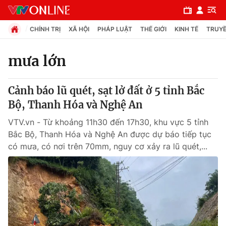
CHÍNH TRỊ
XÃ HỘI
PHÁP LUẬT
THẾ GIỚI
KINH TẾ
TRUYỀ
mưa lớn
Chuyên mục
Cảnh báo lũ quét, sạt lở đất ở 5 tỉnh Bắc
Chính trị
Bộ, Thanh Hóa và Nghệ An
VTV.vn - Từ khoảng 11h30 đến 17h30, khu vực 5 tỉnh
Xã hội
Bắc Bộ, Thanh Hóa và Nghệ An được dự báo tiếp tục
có mưa, có nơi trên 70mm, nguy cơ xảy ra lũ quét,...
Pháp luật
Y tế
Thế giới