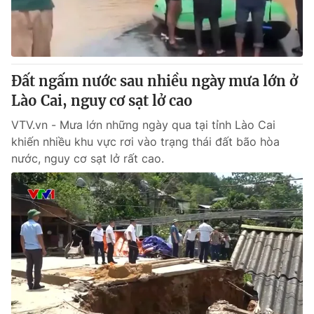
Giấy phép hoạt động báo in và báo điện tử số 483/GP-BTTTT
cấp ngày 29/12/2023
Tổng Biên tập:
Vũ Thanh Thủy
Phó Tổng Biên tập:
Nguyễn Thị Mỹ Hạnh, Phạm Quốc Thắng,
Đất ngấm nước sau nhiều ngày mưa lớn ở
Nguyễn Trọng Ninh
Tổng đài VTV:
Lào Cai, nguy cơ sạt lở cao
024.38 355 931 - 024.38 355 932
Ðiện thoại Thời báo VTV:
024.66 897 897
VTV.vn - Mưa lớn những ngày qua tại tỉnh Lào Cai
Email:
toasoan@vtv.vn
khiến nhiều khu vực rơi vào trạng thái đất bão hòa
Liên hệ quảng cáo:
024-7300.7108
nước, nguy cơ sạt lở rất cao.