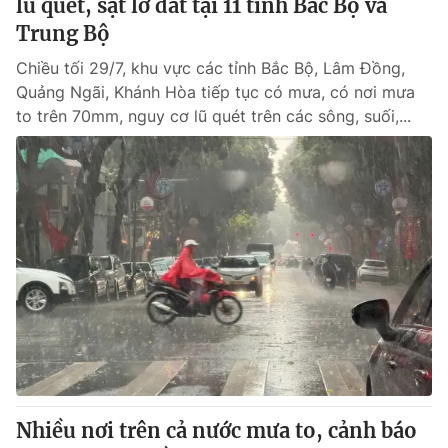
lũ quét, sạt lở đất tại 11 tỉnh Bắc Bộ và
Trung Bộ
Chiều tối 29/7, khu vực các tỉnh Bắc Bộ, Lâm Đồng,
Quảng Ngãi, Khánh Hòa tiếp tục có mưa, có nơi mưa
to trên 70mm, nguy cơ lũ quét trên các sông, suối,...
Nhiều nơi trên cả nước mưa to, cảnh báo