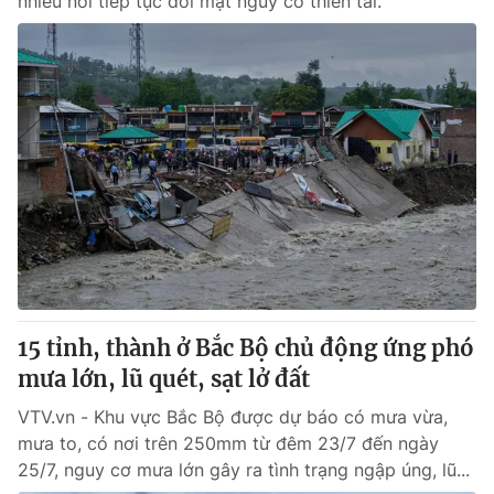
nhiều nơi tiếp tục đối mặt nguy cơ thiên tai.
15 tỉnh, thành ở Bắc Bộ chủ động ứng phó
mưa lớn, lũ quét, sạt lở đất
VTV.vn - Khu vực Bắc Bộ được dự báo có mưa vừa,
mưa to, có nơi trên 250mm từ đêm 23/7 đến ngày
25/7, nguy cơ mưa lớn gây ra tình trạng ngập úng, lũ...