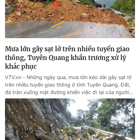
Tin tức
Kinh tế
Thế giới đó đây
Tài chính
Dữ liệu và đời sống
Câu chuyện quốc tế
Thị trường
Mưa lớn gây sạt lở trên nhiều tuyến giao
Truyền hình
Góc doanh nghiệp
thông, Tuyên Quang khẩn trương xử lý
Phim VTV
khắc phục
Giải trí
Hậu trường
VTV.vn - Những ngày qua, mưa lớn kéo dài gây sạt lở
Điện ảnh
trên nhiều tuyến giao thông ở tỉnh Tuyên Quang. Đất,
Đời sống
Nhân vật
đá tràn xuống mặt đường khiến việc đi lại của người...
Âm nhạc
Du lịch
Khán giả
Giáo dục
Sao
Làm đẹp
Giải sao mai
Tuyển sinh
Công nghệ
Chất lượng cuộc sống
Học trực tuyến
Hitech Công nghệ tương lai