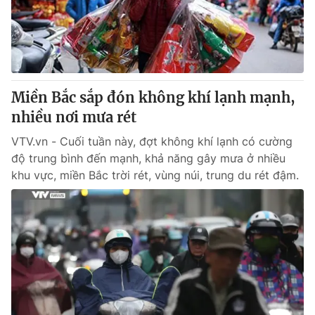
Thị trường 24h
Tấm lòng Việt
VTV4
Vươn mình bằng AI
VTV9
VTV8
Miền Bắc sắp đón không khí lạnh mạnh,
nhiều nơi mưa rét
Liên hệ tòa soạn
English
VTV.vn - Cuối tuần này, đợt không khí lạnh có cường
độ trung bình đến mạnh, khả năng gây mưa ở nhiều
khu vực, miền Bắc trời rét, vùng núi, trung du rét đậm.
THỜI BÁO VTV
Theo dõi báo trên
Cơ quan chủ quản:
Đài Truyền hình Việt Nam
Cơ quan báo chí:
Thời báo VTV