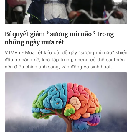
Giấy phép hoạt động báo in và báo điện tử số 483/GP-BTTTT
cấp ngày 29/12/2023
Tổng Biên tập:
Vũ Thanh Thủy
Phó Tổng Biên tập:
Nguyễn Thị Mỹ Hạnh, Phạm Quốc Thắng,
Bí quyết giảm “sương mù não” trong
Nguyễn Trọng Ninh
Tổng đài VTV:
những ngày mưa rét
024.38 355 931 - 024.38 355 932
Ðiện thoại Thời báo VTV:
024.66 897 897
VTV.vn - Mưa rét kéo dài dễ gây “sương mù não” khiến
Email:
toasoan@vtv.vn
đầu óc nặng nề, khó tập trung, nhưng có thể cải thiện
Liên hệ quảng cáo:
024-7300.7108
nếu điều chỉnh ánh sáng, vận động và sinh hoạt...