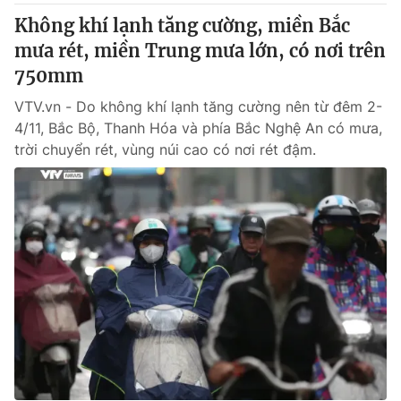
Không khí lạnh tăng cường, miền Bắc
mưa rét, miền Trung mưa lớn, có nơi trên
750mm
VTV.vn - Do không khí lạnh tăng cường nên từ đêm 2-
4/11, Bắc Bộ, Thanh Hóa và phía Bắc Nghệ An có mưa,
trời chuyển rét, vùng núi cao có nơi rét đậm.