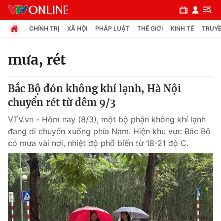
CHÍNH TRỊ
XÃ HỘI
PHÁP LUẬT
THẾ GIỚI
KINH TẾ
TRUYỀ
mưa, rét
Chuyên mục
Bắc Bộ đón không khí lạnh, Hà Nội
Chính trị
chuyển rét từ đêm 9/3
VTV.vn - Hôm nay (8/3), một bộ phận không khí lạnh
Xã hội
đang di chuyển xuống phía Nam. Hiện khu vực Bắc Bộ
có mưa vài nơi, nhiệt độ phổ biến từ 18-21 độ C.
Pháp luật
Y tế
Thế giới