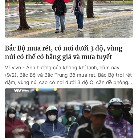
Tin tức
Kinh tế
Thế giới đó đây
Tài chính
Dữ liệu và đời sống
Câu chuyện quốc tế
Thị trường
Bắc Bộ mưa rét, có nơi dưới 3 độ, vùng
Truyền hình
Góc doanh nghiệp
núi có thể có băng giá và mưa tuyết
Phim VTV
Giải trí
VTV.vn - Ảnh hưởng của không khí lạnh, hôm nay
Hậu trường
(9/2), Bắc Bộ và Bắc Trung Bộ mưa rét. Bắc Bộ trời rét
Điện ảnh
đậm, vùng núi cao có nơi dưới 3 độ C, cần đề phòng...
Đời sống
Nhân vật
Âm nhạc
Du lịch
Khán giả
Giáo dục
Sao
Làm đẹp
Giải sao mai
Tuyển sinh
Công nghệ
Chất lượng cuộc sống
Học trực tuyến
Hitech Công nghệ tương lai