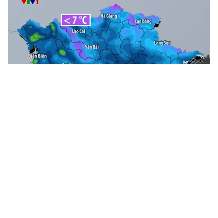
Tin mới
Video
Live
Emagazine
Trang chủ
Bắc Bộ mưa phùn, trời rét, Nam Bộ nắng
mạnh
VTV.vn - Hôm nay (18/2), Bắc Bộ có mưa phùn, trời
rét, trong khi đó Nam Bộ nắng mạnh.