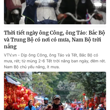
Giao lưu trực tuyến
Sản phẩm
Lịch phát sóng
Thị trường
Tư vấn
Thời tiết ngày ông Công, ông Táo: Bắc Bộ
Chuyên mục khác
và Trung Bộ có nơi có mưa, Nam Bộ trời
Emagazine
Podcast
nắng
VTV.vn - Dịp ông Công, ông Táo và Tết, Bắc Bộ có
Photo
Infographic
mưa, rét; từ mùng 2-6 Tết trời nắng ban ngày, đêm rét.
Nam Bộ chủ yếu nắng, ít mưa.
Video
Shorts video
VTV Money
VTV Thể thao
VTV Sức khoẻ
Bất động sản