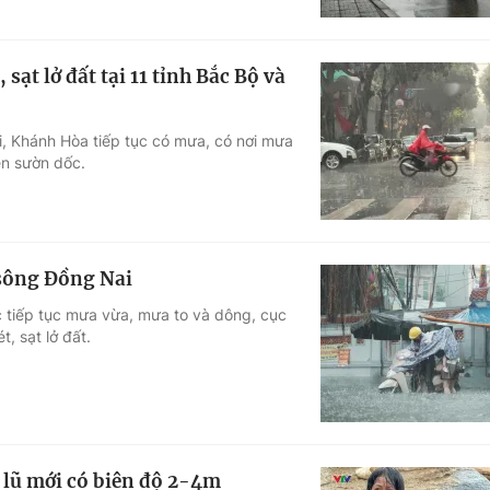
sạt lở đất tại 11 tỉnh Bắc Bộ và
i, Khánh Hòa tiếp tục có mưa, có nơi mưa
ên sườn dốc.
 sông Đồng Nai
ớc tiếp tục mưa vừa, mưa to và dông, cục
, sạt lở đất.
t lũ mới có biên độ 2-4m