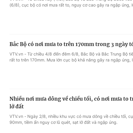
(6/8), cục bộ có nơi mưa rất to, nguy cơ cao gây ra ngập úng, lũ
Giải trí
Đời sống
Điện ảnh
Du lịch
Bắc Bộ có nơi mưa to trên 170mm trong 3 ngày tới,
Âm nhạc
Làm đẹp
VTV.vn - Từ chiều 4/8 đến đêm 6/8, Bắc Bộ và Bắc Trung Bộ ti
rất to trên 170mm. Mưa lớn cục bộ khả năng gây ra ngập úng, lũ
Sao
Chất lượng cuộc sốn
Nhiều nơi mưa dông về chiều tối, có nơi mưa to 
lở đất
VTV.vn - Ngày 2/8, nhiều khu vực có mưa dông về chiều tối, cụ
90mm, tiềm ẩn nguy cơ lũ quét, sạt lở đất và ngập úng.