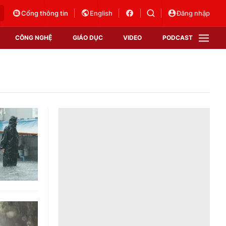
Cổng thông tin
English
Đăng nhập
CÔNG NGHỆ
GIÁO DỤC
VIDEO
PODCAST
VTV Money
VTV Thể thao
VTV Sức khoẻ
Bất động sản
Thị trường 24h
Tấm lòng Việt
Vươn mình bằng AI
VTV4
VTV8
VTV9
Lịch phát sóng
Giao lưu trực tuyến
Sự kiện