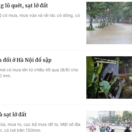
 lũ quét, sạt lở đất
Bộ có mưa, mưa vừa và rải rác có dông, có
 đồi ở Hà Nội đổ sập
ơi có mưa lớn từ chiều tối qua (8/6) cho
00 mm.
 sạt lở đất
a, mưa to, cục bộ mưa rất to. Một số địa
m, có nơi trên 150mm.