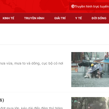
Truyền hình trực tuyến
KINH TẾ
TRUYỀN HÌNH
GIẢI TRÍ
Y TẾ
ĐỜI SỐNG
Pháp luật
Y tế
Truyền hình
Multimedia
Phim VTV
Video
mưa vừa, mưa to và dông, cục bộ có nơi
Hậu trường
Shorts video
Nhân vật
Podcast
Khán giả
EMagazine
Giải sao mai
Photo
8)
Infographic
o đợt mưa lớn, kéo dài đến đêm thứ Năm