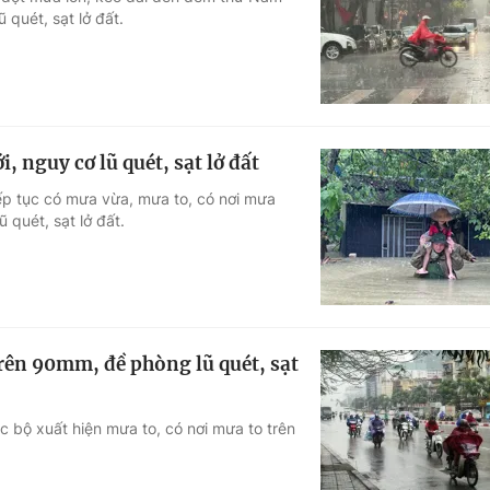
 quét, sạt lở đất.
Góc ảnh
Giáo dục
Công nghệ
Tuyển sinh
Hitech Công ng
 nguy cơ lũ quét, sạt lở đất
Học trực tuyến
Sản phẩm
ếp tục có mưa vừa, mưa to, có nơi mưa
 quét, sạt lở đất.
g
Thị trường
Tư vấn
trên 90mm, đề phòng lũ quét, sạt
c bộ xuất hiện mưa to, có nơi mưa to trên