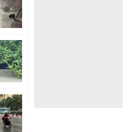
Liên hệ toà soạn
hệ tương lai