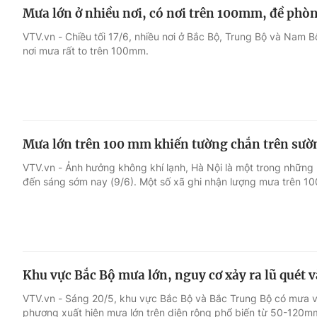
Mưa lớn ở nhiều nơi, có nơi trên 100mm, đề phòng
VTV.vn - Chiều tối 17/6, nhiều nơi ở Bắc Bộ, Trung Bộ và Nam 
nơi mưa rất to trên 100mm.
Mưa lớn trên 100 mm khiến tường chắn trên sườn
VTV.vn - Ảnh hưởng không khí lạnh, Hà Nội là một trong những n
đến sáng sớm nay (9/6). Một số xã ghi nhận lượng mưa trên 1
Khu vực Bắc Bộ mưa lớn, nguy cơ xảy ra lũ quét và
VTV.vn - Sáng 20/5, khu vực Bắc Bộ và Bắc Trung Bộ có mưa vừ
phương xuất hiện mưa lớn trên diện rộng phổ biến từ 50-120m