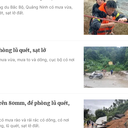
rung du Bắc Bộ, Quảng Ninh có mưa vừa,
, sạt lở đất.
òng lũ quét, sạt lở
 mưa vừa, mưa to và dông, cục bộ có nơi
rên 80mm, đề phòng lũ quét,
ó mưa rào và rải rác có dông, có nơi
 lũ quét, sạt lở đất.