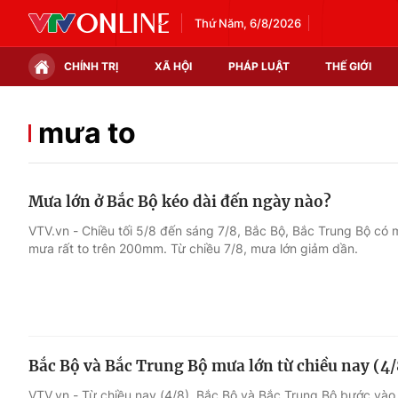
Thứ Năm, 6/8/2026
CHÍNH TRỊ
XÃ HỘI
PHÁP LUẬT
THẾ GIỚI
Chính trị
Xã hội
mưa to
Thế giới
Kinh tế
Mưa lớn ở Bắc Bộ kéo dài đến ngày nào?
Tin tức
Tài chính
VTV.vn - Chiều tối 5/8 đến sáng 7/8, Bắc Bộ, Bắc Trung Bộ có 
mưa rất to trên 200mm. Từ chiều 7/8, mưa lớn giảm dần.
Thế giới đó đây
Thị trường
Câu chuyện quốc tế
Góc doanh nghiệp
Dữ liệu và đời sống
Bắc Bộ và Bắc Trung Bộ mưa lớn từ chiều nay (4/
VTV.vn - Từ chiều nay (4/8), Bắc Bộ và Bắc Trung Bộ bước và