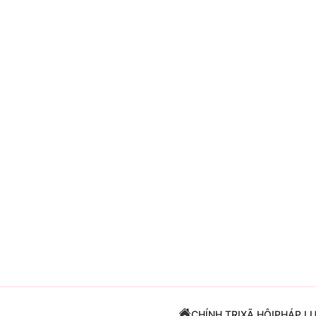
Giải trí
Đời sống
Điện ảnh
Du lịch
Âm nhạc
Làm đẹp
Sao
Chất lượng cuộc sốn
CHÍNH TRỊ
XÃ HỘI
PHÁP L