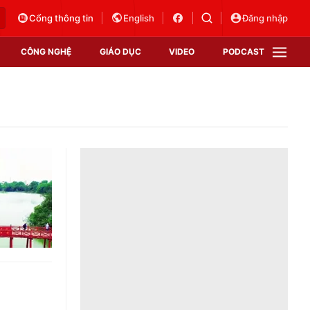
Cổng thông tin
English
Đăng nhập
CÔNG NGHỆ
GIÁO DỤC
VIDEO
PODCAST
VTV Money
VTV Thể thao
VTV Sức khoẻ
Bất động sản
Thị trường 24h
Tấm lòng Việt
Vươn mình bằng AI
VTV4
VTV8
VTV9
Lịch phát sóng
Giao lưu trực tuyến
Sự kiện