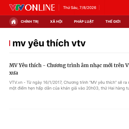
Thứ Sáu, 7/8/2026
CHÍNH TRỊ
XÃ HỘI
PHÁP LUẬT
THẾ GIỚI
Chính trị
Xã hội
mv yêu thích vtv
Thế giới
Kinh tế
MV Yêu thích - Chương trình âm nhạc mới trên V
Tin tức
Tài chính
xưa
Thế giới đó đây
Thị trường
VTV.vn - Từ ngày 16/1/2017, Chương trình “MV yêu thích” sẽ ra
một điểm hẹn hấp dẫn của khán giả vào 20h03, thứ Hai hàng t
Câu chuyện quốc tế
Góc doanh nghiệp
Dữ liệu và đời sống