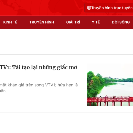
Truyền hình trực tuyến
KINH TẾ
TRUYỀN HÌNH
GIẢI TRÍ
Y TẾ
ĐỜI SỐNG
Pháp luật
Y tế
Truyền hình
Multimedia
TV1: Tái tạo lại những giấc mơ
Phim VTV
Video
Hậu trường
Shorts video
 mắt khán giả trên sóng VTV1; hứa hẹn là
uần.
Nhân vật
Podcast
Khán giả
EMagazine
Giải sao mai
Photo
Infographic