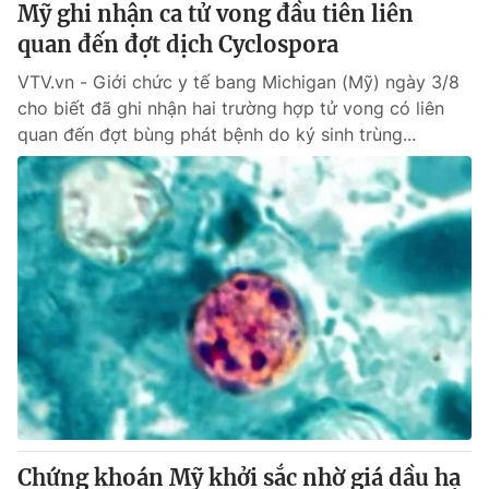
Mỹ ghi nhận ca tử vong đầu tiên liên
quan đến đợt dịch Cyclospora
® Cấm sao chép dưới mọi hình thức nếu không có sự chấp
VTV.vn - Giới chức y tế bang Michigan (Mỹ) ngày 3/8
thuận bằng văn bản. Ghi rõ nguồn VTV.vn khi phát hành lại
thông tin từ website này.
cho biết đã ghi nhận hai trường hợp tử vong có liên
quan đến đợt bùng phát bệnh do ký sinh trùng...
Chứng khoán Mỹ khởi sắc nhờ giá dầu hạ