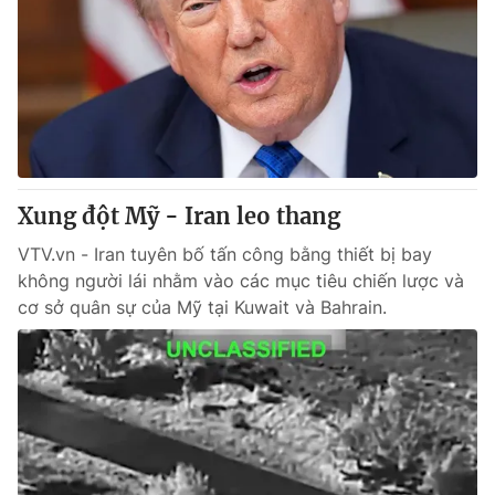
Xung đột Mỹ - Iran leo thang
VTV.vn - Iran tuyên bố tấn công bằng thiết bị bay
không người lái nhằm vào các mục tiêu chiến lược và
cơ sở quân sự của Mỹ tại Kuwait và Bahrain.