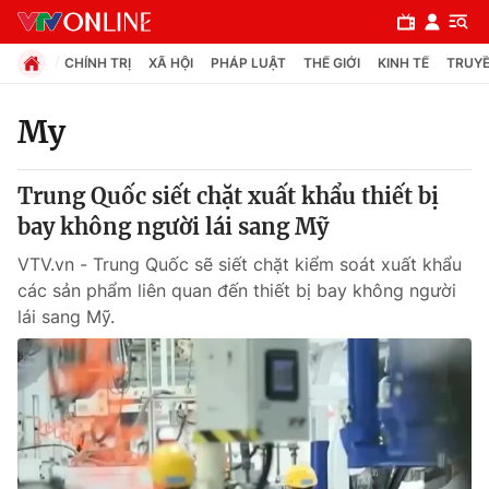
CHÍNH TRỊ
XÃ HỘI
PHÁP LUẬT
THẾ GIỚI
KINH TẾ
TRUYỀ
My
Chuyên mục
Trung Quốc siết chặt xuất khẩu thiết bị
Chính trị
bay không người lái sang Mỹ
VTV.vn - Trung Quốc sẽ siết chặt kiểm soát xuất khẩu
Xã hội
các sản phẩm liên quan đến thiết bị bay không người
lái sang Mỹ.
Pháp luật
Y tế
Thế giới