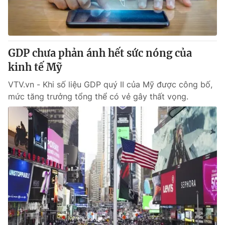
Giao lưu trực tuyến
Sản phẩm
Lịch phát sóng
Thị trường
Tư vấn
GDP chưa phản ánh hết sức nóng của
kinh tế Mỹ
Chuyên mục khác
Emagazine
VTV.vn - Khi số liệu GDP quý II của Mỹ được công bố,
Podcast
mức tăng trưởng tổng thể có vẻ gây thất vọng.
Photo
Infographic
Video
Shorts video
VTV Money
VTV Thể thao
VTV Sức khoẻ
Bất động sản