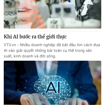
Tin tức
Kinh tế
Thế giới đó đây
Tài chính
Dữ liệu và đời sống
Câu chuyện quốc tế
Thị trường
Khi AI bước ra thế giới thực
Truyền hình
Góc doanh nghiệp
VTV.vn - Nhiều doanh nghiệp đã bắt đầu tìm cách đưa
Phim VTV
Giải trí
AI vào giải quyết những bài toán cụ thể trong sản
Hậu trường
xuất, kinh doanh và đời sống.
Điện ảnh
Đời sống
Nhân vật
Âm nhạc
Du lịch
Khán giả
Giáo dục
Sao
Làm đẹp
Giải sao mai
Tuyển sinh
Công nghệ
Chất lượng cuộc sống
Học trực tuyến
Hitech Công nghệ tương lai