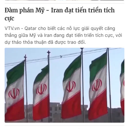
Giấy phép hoạt động báo in và báo điện tử số 483/GP-BTTTT
Đàm phán Mỹ - Iran đạt tiến triển tích
cấp ngày 29/12/2023
cực
Tổng Biên tập:
Vũ Thanh Thủy
Phó Tổng Biên tập:
Nguyễn Thị Mỹ Hạnh, Phạm Quốc Thắng,
VTV.vn - Qatar cho biết các nỗ lực giải quyết căng
Nguyễn Trọng Ninh
thẳng giữa Mỹ và Iran đang đạt tiến triển tích cực, với
Tổng đài VTV:
024.38 355 931 - 024.38 355 932
dự thảo thỏa thuận đã được trao đổi.
Ðiện thoại Thời báo VTV:
024.66 897 897
Email:
toasoan@vtv.vn
Liên hệ quảng cáo:
024-7300.7108