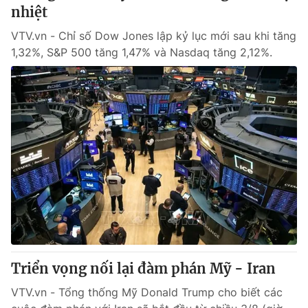
nhiệt
VTV.vn - Chỉ số Dow Jones lập kỷ lục mới sau khi tăng
1,32%, S&P 500 tăng 1,47% và Nasdaq tăng 2,12%.
Triển vọng nối lại đàm phán Mỹ - Iran
VTV.vn - Tổng thống Mỹ Donald Trump cho biết các