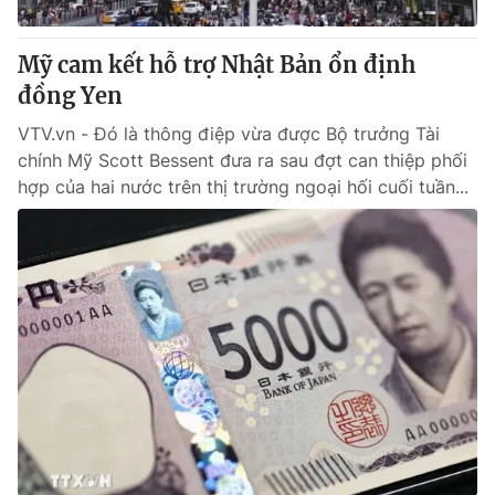
Thị trường 24h
Tấm lòng Việt
Mỹ cam kết hỗ trợ Nhật Bản ổn định
VTV4
Vươn mình bằng AI
đồng Yen
VTV.vn - Đó là thông điệp vừa được Bộ trưởng Tài
VTV9
VTV8
chính Mỹ Scott Bessent đưa ra sau đợt can thiệp phối
hợp của hai nước trên thị trường ngoại hối cuối tuần...
Liên hệ tòa soạn
English
THỜI BÁO VTV
Theo dõi báo trên
Cơ quan chủ quản:
Đài Truyền hình Việt Nam
Cơ quan báo chí:
Thời báo VTV