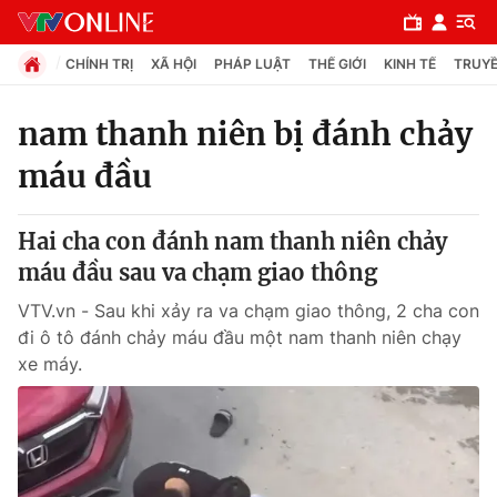
CHÍNH TRỊ
XÃ HỘI
PHÁP LUẬT
THẾ GIỚI
KINH TẾ
TRUYỀ
nam thanh niên bị đánh chảy
máu đầu
Chuyên mục
Chính trị
Hai cha con đánh nam thanh niên chảy
máu đầu sau va chạm giao thông
Xã hội
VTV.vn - Sau khi xảy ra va chạm giao thông, 2 cha con
đi ô tô đánh chảy máu đầu một nam thanh niên chạy
Pháp luật
xe máy.
Y tế
Thế giới