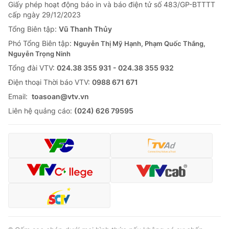
Giao lưu trực tuyến
Giấy phép hoạt động báo in và báo điện tử số 483/GP-BTTTT
Sản phẩm
cấp ngày 29/12/2023
Lịch phát sóng
Tổng Biên tập:
Vũ Thanh Thủy
Thị trường
Phó Tổng Biên tập:
Nguyễn Thị Mỹ Hạnh, Phạm Quốc Thắng,
Tư vấn
Nguyễn Trọng Ninh
Chuyên mục khác
Tổng đài VTV:
024.38 355 931 - 024.38 355 932
Ðiện thoại Thời báo VTV:
0988 671 671
Emagazine
Podcast
Email:
toasoan@vtv.vn
Liên hệ quảng cáo:
(024) 626 79595
Photo
Infographic
Video
Shorts video
VTV Money
VTV Thể thao
VTV Sức khoẻ
Bất động sản