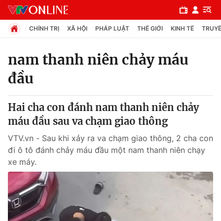
CHÍNH TRỊ
XÃ HỘI
PHÁP LUẬT
THẾ GIỚI
KINH TẾ
TRUYỀ
nam thanh niên chảy máu
đầu
Chuyên mục
Chính trị
Hai cha con đánh nam thanh niên chảy
máu đầu sau va chạm giao thông
Xã hội
VTV.vn - Sau khi xảy ra va chạm giao thông, 2 cha con
đi ô tô đánh chảy máu đầu một nam thanh niên chạy
Pháp luật
xe máy.
Y tế
Thế giới