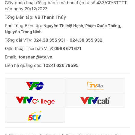
Giao lưu trực tuyến
Giấy phép hoạt động báo in và báo điện tử số 483/GP-BTTTT
Sản phẩm
cấp ngày 29/12/2023
Lịch phát sóng
Tổng Biên tập:
Vũ Thanh Thủy
Thị trường
Phó Tổng Biên tập:
Nguyễn Thị Mỹ Hạnh, Phạm Quốc Thắng,
Tư vấn
Nguyễn Trọng Ninh
Chuyên mục khác
Tổng đài VTV:
024.38 355 931 - 024.38 355 932
Ðiện thoại Thời báo VTV:
0988 671 671
Emagazine
Podcast
Email:
toasoan@vtv.vn
Liên hệ quảng cáo:
(024) 626 79595
Photo
Infographic
Video
Shorts video
VTV Money
VTV Thể thao
VTV Sức khoẻ
Bất động sản