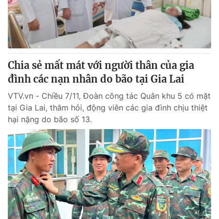
Giao lưu trực tuyến
Sản phẩm
Lịch phát sóng
Thị trường
Tư vấn
Chia sẻ mất mát với người thân của gia
Chuyên mục khác
đình các nạn nhân do bão tại Gia Lai
Emagazine
Podcast
VTV.vn - Chiều 7/11, Đoàn công tác Quân khu 5 có mặt
tại Gia Lai, thăm hỏi, động viên các gia đình chịu thiệt
Photo
Infographic
hại nặng do bão số 13.
Video
Shorts video
VTV Money
VTV Thể thao
VTV Sức khoẻ
Bất động sản