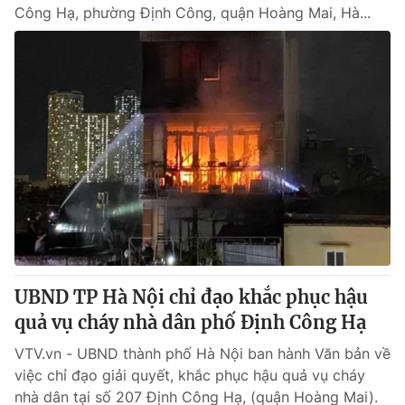
Công Hạ, phường Định Công, quận Hoàng Mai, Hà...
UBND TP Hà Nội chỉ đạo khắc phục hậu
quả vụ cháy nhà dân phố Định Công Hạ
VTV.vn - UBND thành phố Hà Nội ban hành Văn bản về
việc chỉ đạo giải quyết, khắc phục hậu quả vụ cháy
nhà dân tại số 207 Định Công Hạ, (quận Hoàng Mai).