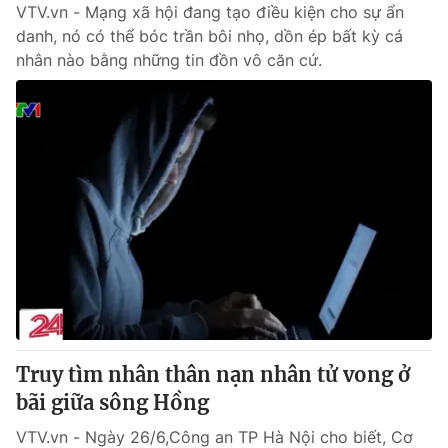
VTV.vn - Mạng xã hội đang tạo điều kiện cho sự ẩn
danh, nó có thể bóc trần bôi nhọ, dồn ép bất kỳ cá
nhân nào bằng những tin đồn vô căn cứ.
Truy tìm nhân thân nạn nhân tử vong ở
bãi giữa sông Hồng
VTV.vn - Ngày 26/6,Công an TP Hà Nội cho biết, Cơ