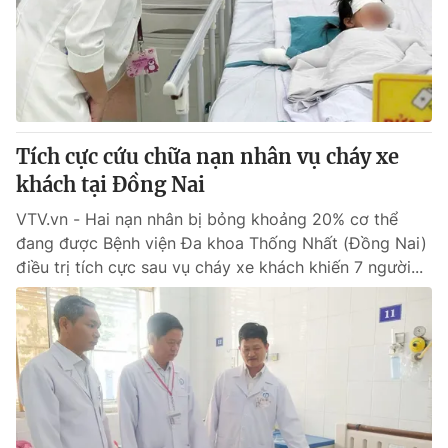
Tin tức
Kinh tế
Thế giới đó đây
Tài chính
Dữ liệu và đời sống
Câu chuyện quốc tế
Thị trường
Tích cực cứu chữa nạn nhân vụ cháy xe
Truyền hình
Góc doanh nghiệp
khách tại Đồng Nai
Phim VTV
Giải trí
VTV.vn - Hai nạn nhân bị bỏng khoảng 20% cơ thể
Hậu trường
đang được Bệnh viện Đa khoa Thống Nhất (Đồng Nai)
Điện ảnh
điều trị tích cực sau vụ cháy xe khách khiến 7 người...
Đời sống
Nhân vật
Âm nhạc
Du lịch
Khán giả
Giáo dục
Sao
Làm đẹp
Giải sao mai
Tuyển sinh
Công nghệ
Chất lượng cuộc sống
Học trực tuyến
Hitech Công nghệ tương lai