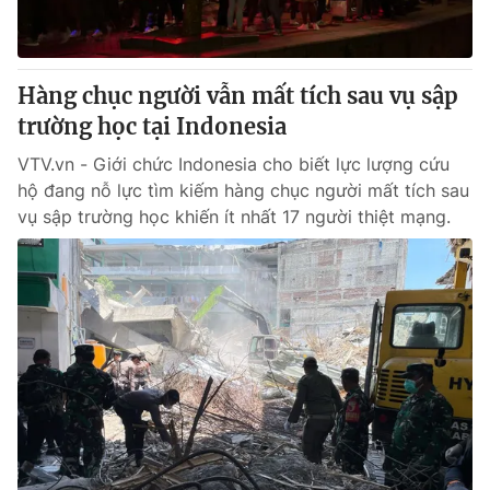
Giấy phép hoạt động báo in và báo điện tử số 483/GP-BTTTT
cấp ngày 29/12/2023
Tổng Biên tập:
Vũ Thanh Thủy
Hàng chục người vẫn mất tích sau vụ sập
Phó Tổng Biên tập:
Nguyễn Thị Mỹ Hạnh, Phạm Quốc Thắng,
trường học tại Indonesia
Nguyễn Trọng Ninh
Tổng đài VTV:
024.38 355 931 - 024.38 355 932
VTV.vn - Giới chức Indonesia cho biết lực lượng cứu
Ðiện thoại Thời báo VTV:
024.66 897 897
hộ đang nỗ lực tìm kiếm hàng chục người mất tích sau
Email:
toasoan@vtv.vn
vụ sập trường học khiến ít nhất 17 người thiệt mạng.
Liên hệ quảng cáo:
024-7300.7108