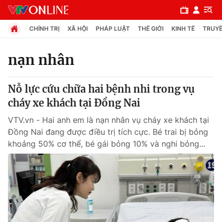
CHÍNH TRỊ
XÃ HỘI
PHÁP LUẬT
THẾ GIỚI
KINH TẾ
TRUYỀ
nạn nhân
Chuyên mục
Nỗ lực cứu chữa hai bệnh nhi trong vụ
Chính trị
cháy xe khách tại Đồng Nai
VTV.vn - Hai anh em là nạn nhân vụ cháy xe khách tại
Xã hội
Đồng Nai đang được điều trị tích cực. Bé trai bị bỏng
khoảng 50% cơ thể, bé gái bỏng 10% và nghi bỏng...
Pháp luật
Y tế
Thế giới