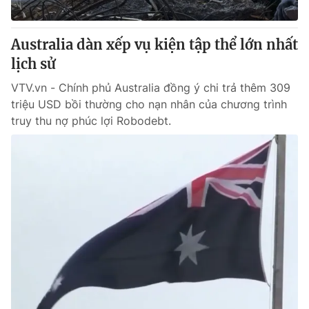
® Cấm sao chép dưới mọi hình thức nếu không có sự chấp
Australia dàn xếp vụ kiện tập thể lớn nhất
thuận bằng văn bản. Ghi rõ nguồn VTV.vn khi phát hành lại
lịch sử
thông tin từ website này.
VTV.vn - Chính phủ Australia đồng ý chi trả thêm 309
triệu USD bồi thường cho nạn nhân của chương trình
truy thu nợ phúc lợi Robodebt.