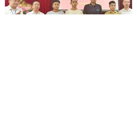
Tin mới
Video
Live
Emagazine
Trang chủ
Đã xác định danh tính 14 nạn nhân tử
vong trong vụ cháy tại Trung Kính
VTV.vn - Theo thông tin từ Công an TP Hà Nội, toàn
bộ 14 nạn nhân thiệt mạng trong vụ cháy nhà trọ tại
Trung Kính, Hà Nội đã được xác định danh tính.