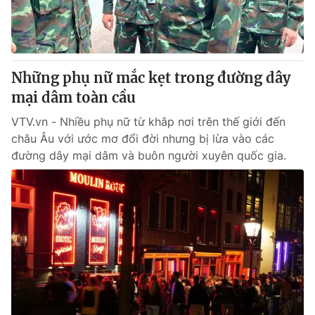
Thị trường 24h
Tấm lòng Việt
VTV4
Vươn mình bằng AI
Những phụ nữ mắc kẹt trong đường dây
VTV9
VTV8
mại dâm toàn cầu
VTV.vn - Nhiều phụ nữ từ khắp nơi trên thế giới đến
Liên hệ tòa soạn
English
châu Âu với ước mơ đổi đời nhưng bị lừa vào các
đường dây mại dâm và buôn người xuyên quốc gia.
THỜI BÁO VTV
Theo dõi báo trên
Cơ quan chủ quản:
Đài Truyền hình Việt Nam
Cơ quan báo chí:
Thời báo VTV