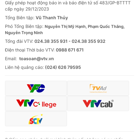
Giao lưu trực tuyến
Giấy phép hoạt động báo in và báo điện tử số 483/GP-BTTTT
Sản phẩm
cấp ngày 29/12/2023
Lịch phát sóng
Tổng Biên tập:
Vũ Thanh Thủy
Thị trường
Phó Tổng Biên tập:
Nguyễn Thị Mỹ Hạnh, Phạm Quốc Thắng,
Tư vấn
Nguyễn Trọng Ninh
Chuyên mục khác
Tổng đài VTV:
024.38 355 931 - 024.38 355 932
Ðiện thoại Thời báo VTV:
0988 671 671
Emagazine
Podcast
Email:
toasoan@vtv.vn
Liên hệ quảng cáo:
(024) 626 79595
Photo
Infographic
Video
Shorts video
VTV Money
VTV Thể thao
VTV Sức khoẻ
Bất động sản