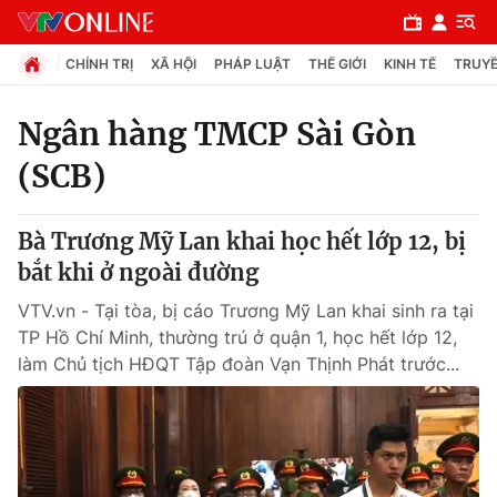
CHÍNH TRỊ
XÃ HỘI
PHÁP LUẬT
THẾ GIỚI
KINH TẾ
TRUYỀ
Ngân hàng TMCP Sài Gòn
(SCB)
Chuyên mục
Chính trị
Bà Trương Mỹ Lan khai học hết lớp 12, bị
bắt khi ở ngoài đường
Xã hội
VTV.vn - Tại tòa, bị cáo Trương Mỹ Lan khai sinh ra tại
TP Hồ Chí Minh, thường trú ở quận 1, học hết lớp 12,
Pháp luật
làm Chủ tịch HĐQT Tập đoàn Vạn Thịnh Phát trước...
Y tế
Thế giới