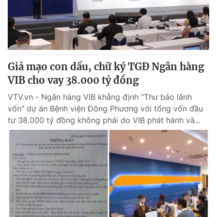
Giao lưu trực tuyến
Sản phẩm
Lịch phát sóng
Thị trường
Tư vấn
Chuyên mục khác
Giả mạo con dấu, chữ ký TGĐ Ngân hàng
VIB cho vay 38.000 tỷ đồng
Emagazine
Podcast
VTV.vn - Ngân hàng VIB khẳng định "Thư bảo lãnh
vốn" dự án Bệnh viện Đông Phương với tổng vốn đầu
Photo
Infographic
tư 38.000 tỷ đồng không phải do VIB phát hành và...
Video
Shorts video
VTV Money
VTV Thể thao
VTV Sức khoẻ
Bất động sản