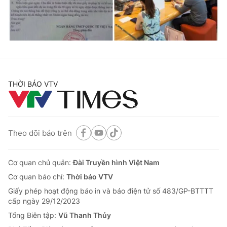
Thị trường 24h
Tấm lòng Việt
VTV4
Vươn mình bằng AI
VTV9
VTV8
THỜI BÁO VTV
Liên hệ tòa soạn
English
Theo dõi báo trên
THỜI BÁO VTV
Cơ quan chủ quản:
Đài Truyền hình Việt Nam
Cơ quan báo chí:
Thời báo VTV
Giấy phép hoạt động báo in và báo điện tử số 483/GP-BTTTT
Theo dõi báo trên
cấp ngày 29/12/2023
Tổng Biên tập:
Vũ Thanh Thủy
Cơ quan chủ quản:
Đài Truyền hình Việt Nam