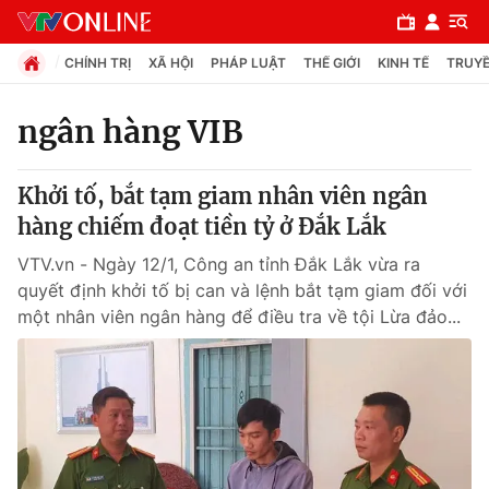
CHÍNH TRỊ
XÃ HỘI
PHÁP LUẬT
THẾ GIỚI
KINH TẾ
TRUYỀ
ngân hàng VIB
Chuyên mục
Khởi tố, bắt tạm giam nhân viên ngân
Chính trị
hàng chiếm đoạt tiền tỷ ở Đắk Lắk
VTV.vn - Ngày 12/1, Công an tỉnh Đắk Lắk vừa ra
Xã hội
quyết định khởi tố bị can và lệnh bắt tạm giam đối với
một nhân viên ngân hàng để điều tra về tội Lừa đảo...
Pháp luật
Y tế
Thế giới