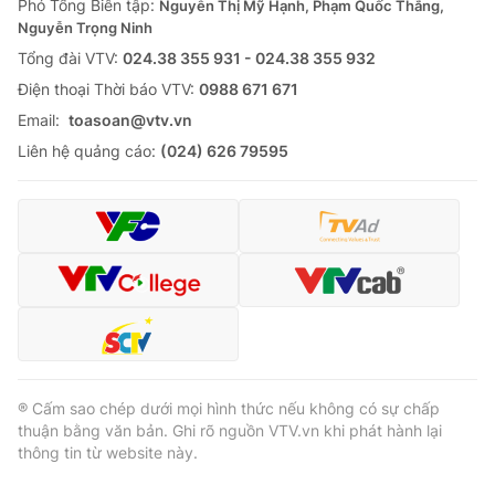
Phó Tổng Biên tập:
Nguyễn Thị Mỹ Hạnh, Phạm Quốc Thắng,
Cơ quan báo chí:
Thời báo VTV
Nguyễn Trọng Ninh
Giấy phép hoạt động báo in và báo điện tử số 483/GP-BTTTT
Tổng đài VTV:
024.38 355 931 - 024.38 355 932
cấp ngày 29/12/2023
Ðiện thoại Thời báo VTV:
0988 671 671
Tổng Biên tập:
Vũ Thanh Thủy
Email:
toasoan@vtv.vn
Phó Tổng Biên tập:
Nguyễn Thị Mỹ Hạnh, Phạm Quốc Thắng,
Liên hệ quảng cáo:
(024) 626 79595
Nguyễn Trọng Ninh
Tổng đài VTV:
024.38 355 931 - 024.38 355 932
Ðiện thoại Thời báo VTV:
024.66 897 897
Email:
toasoan@vtv.vn
Liên hệ quảng cáo:
024-7300.7108
® Cấm sao chép dưới mọi hình thức nếu không có sự chấp
thuận bằng văn bản. Ghi rõ nguồn VTV.vn khi phát hành lại
thông tin từ website này.