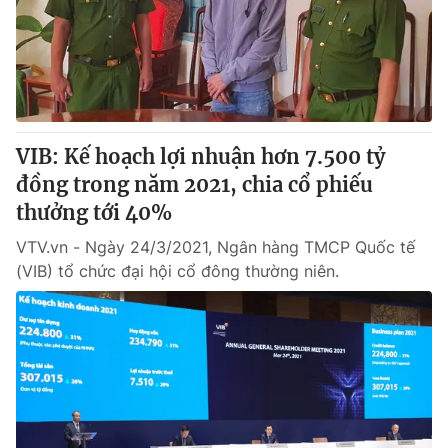
Tin tức
Kinh tế
Thế giới đó đây
Tài chính
Dữ liệu và đời sống
Câu chuyện quốc tế
Thị trường
VIB: Kế hoạch lợi nhuận hơn 7.500 tỷ
Truyền hình
Góc doanh nghiệp
đồng trong năm 2021, chia cổ phiếu
Phim VTV
thưởng tới 40%
Giải trí
Hậu trường
VTV.vn - Ngày 24/3/2021, Ngân hàng TMCP Quốc tế
Điện ảnh
(VIB) tổ chức đại hội cổ đông thường niên.
Đời sống
Nhân vật
Âm nhạc
Du lịch
Khán giả
Giáo dục
Sao
Làm đẹp
Giải sao mai
Tuyển sinh
Công nghệ
Chất lượng cuộc sống
Học trực tuyến
Hitech Công nghệ tương lai