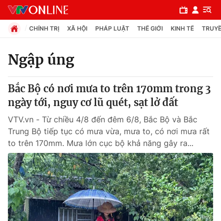
CHÍNH TRỊ
XÃ HỘI
PHÁP LUẬT
THẾ GIỚI
KINH TẾ
TRUYỀ
Ngập úng
Chuyên mục
Bắc Bộ có nơi mưa to trên 170mm trong 3
Chính trị
ngày tới, nguy cơ lũ quét, sạt lở đất
VTV.vn - Từ chiều 4/8 đến đêm 6/8, Bắc Bộ và Bắc
Xã hội
Trung Bộ tiếp tục có mưa vừa, mưa to, có nơi mưa rất
to trên 170mm. Mưa lớn cục bộ khả năng gây ra...
Pháp luật
Y tế
Thế giới