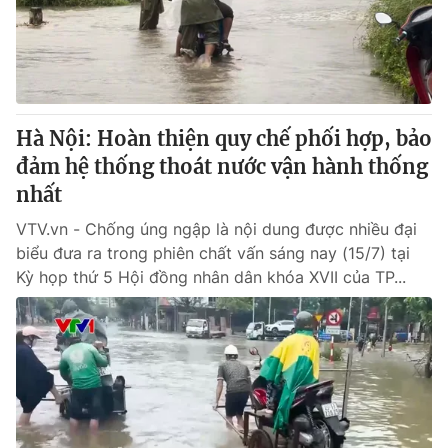
Thị trường 24h
Tấm lòng Việt
VTV4
Vươn mình bằng AI
VTV9
VTV8
Hà Nội: Hoàn thiện quy chế phối hợp, bảo
đảm hệ thống thoát nước vận hành thống
Liên hệ tòa soạn
English
nhất
VTV.vn - Chống úng ngập là nội dung được nhiều đại
biểu đưa ra trong phiên chất vấn sáng nay (15/7) tại
Kỳ họp thứ 5 Hội đồng nhân dân khóa XVII của TP...
THỜI BÁO VTV
Theo dõi báo trên
Cơ quan chủ quản:
Đài Truyền hình Việt Nam
Cơ quan báo chí:
Thời báo VTV