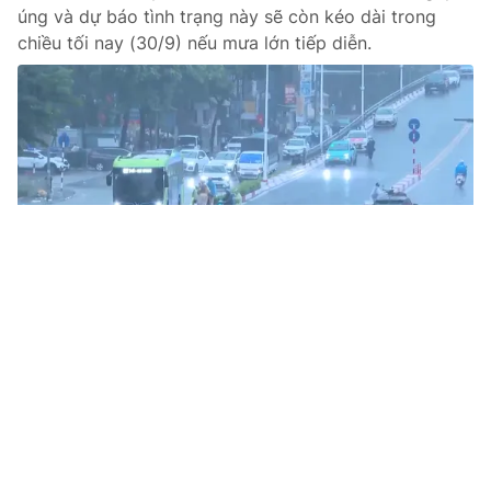
úng và dự báo tình trạng này sẽ còn kéo dài trong
chiều tối nay (30/9) nếu mưa lớn tiếp diễn.
Tin mới
Video
Live
Emagazine
Trang chủ
“Phao cứu sinh” mùa lũ
VTV.vn - Việc trang bị kiến thức và kỹ năng ứng phó
không chỉ giúp giảm thiểu thiệt hại mà còn là “phao
cứu sinh”, góp phần bảo vệ an toàn cho bản thân,...