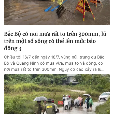
Giao lưu trực tuyến
Sản phẩm
Lịch phát sóng
Thị trường
Tư vấn
Bắc Bộ có nơi mưa rất to trên 300mm, lũ
Chuyên mục khác
trên một số sông có thể lên mức báo
Emagazine
Podcast
động 3
Chiều tối 16/7 đến ngày 18/7, vùng núi, trung du Bắc
Photo
Infographic
Bộ và Quảng Ninh có mưa vừa, mưa to và dông, có
nơi mưa rất to trên 300mm. Nguy cơ cao xảy ra lũ...
Video
Shorts video
VTV Money
VTV Thể thao
VTV Sức khoẻ
Bất động sản