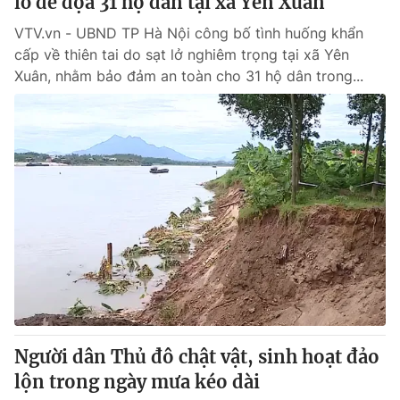
lở đe dọa 31 hộ dân tại xã Yên Xuân
VTV.vn - UBND TP Hà Nội công bố tình huống khẩn
cấp về thiên tai do sạt lở nghiêm trọng tại xã Yên
Xuân, nhằm bảo đảm an toàn cho 31 hộ dân trong...
Người dân Thủ đô chật vật, sinh hoạt đảo
lộn trong ngày mưa kéo dài