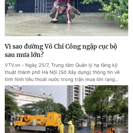
Tin tức
Kinh tế
Thế giới đó đây
Tài chính
Dữ liệu và đời sống
Câu chuyện quốc tế
Thị trường
Vì sao đường Võ Chí Công ngập cục bộ
Truyền hình
Góc doanh nghiệp
sau mưa lớn?
Phim VTV
Giải trí
VTV.vn - Ngày 25/7, Trung tâm Quản lý hạ tầng kỹ
Hậu trường
thuật thành phố Hà Nội (Sở Xây dựng) thông tin về
Điện ảnh
tình hình tiêu thoát nước trong trận mưa lớn rạng...
Đời sống
Nhân vật
Âm nhạc
Du lịch
Khán giả
Giáo dục
Sao
Làm đẹp
Giải sao mai
Tuyển sinh
Công nghệ
Chất lượng cuộc sống
Học trực tuyến
Hitech Công nghệ tương lai