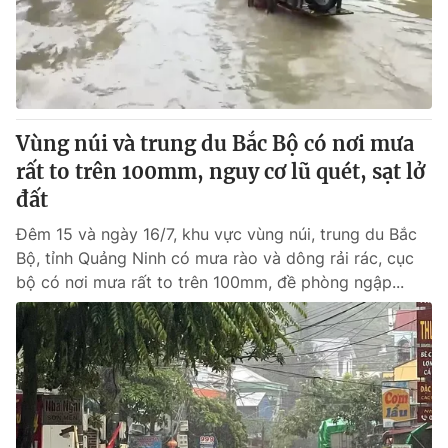
Giấy phép hoạt động báo in và báo điện tử số 483/GP-BTTTT
cấp ngày 29/12/2023
Tổng Biên tập:
Vũ Thanh Thủy
Phó Tổng Biên tập:
Nguyễn Thị Mỹ Hạnh, Phạm Quốc Thắng,
Nguyễn Trọng Ninh
Tổng đài VTV:
Vùng núi và trung du Bắc Bộ có nơi mưa
024.38 355 931 - 024.38 355 932
Ðiện thoại Thời báo VTV:
rất to trên 100mm, nguy cơ lũ quét, sạt lở
024.66 897 897
Email:
đất
toasoan@vtv.vn
Liên hệ quảng cáo:
024-7300.7108
Đêm 15 và ngày 16/7, khu vực vùng núi, trung du Bắc
Bộ, tỉnh Quảng Ninh có mưa rào và dông rải rác, cục
bộ có nơi mưa rất to trên 100mm, đề phòng ngập...