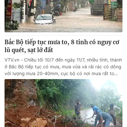
® Cấm sao chép dưới mọi hình thức nếu không có sự chấp
thuận bằng văn bản. Ghi rõ nguồn VTV.vn khi phát hành lại
thông tin từ website này.
Bắc Bộ tiếp tục mưa to, 8 tỉnh có nguy cơ
lũ quét, sạt lở đất
VTV.vn - Chiều tối 10/7 đến ngày 11/7, nhiều tỉnh, thành
ở Bắc Bộ tiếp tục có mưa, mưa vừa và rải rác có dông
với lượng mưa 20-40mm, cục bộ có nơi mưa rất to...