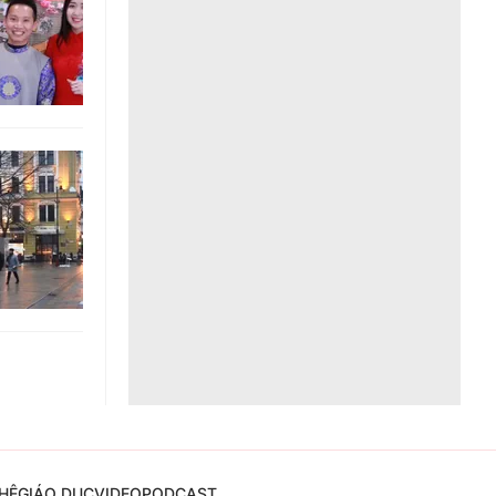
Liên hệ toà soạn
hệ tương lai
HỆ
GIÁO DỤC
VIDEO
PODCAST