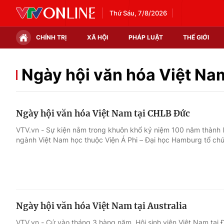
Thứ Sáu, 7/8/2026
CHÍNH TRỊ
XÃ HỘI
PHÁP LUẬT
THẾ GIỚI
Chính trị
Xã hội
Ngày hội văn hóa Việt Na
Thế giới
Kinh tế
Ngày hội văn hóa Việt Nam tại CHLB Đức
Tin tức
Tài chính
VTV.vn - Sự kiện nằm trong khuôn khổ kỷ niệm 100 năm thành 
ngành Việt Nam học thuộc Viện Á Phi – Đại học Hamburg tổ ch
Thế giới đó đây
Thị trường
Câu chuyện quốc tế
Góc doanh nghiệp
Dữ liệu và đời sống
Ngày hội văn hóa Việt Nam tại Australia
VTV.vn - Cứ vào tháng 3 hàng năm, Hội sinh viên Việt Nam tại Đ