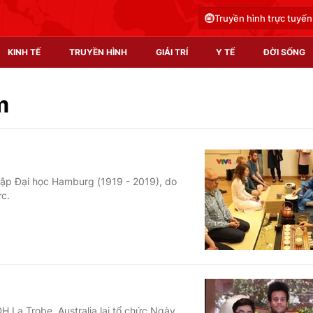
Truyền hình trực tuyến
KINH TẾ
TRUYỀN HÌNH
GIẢI TRÍ
Y TẾ
ĐỜI SỐNG
Pháp luật
Y tế
m
Truyền hình
Multimedia
Phim VTV
Video
lập Đại học Hamburg (1919 - 2019), do
ức.
Hậu trường
Shorts video
Nhân vật
Podcast
Khán giả
EMagazine
Giải sao mai
Photo
Infographic
H La Trobe, Australia lại tổ chức Ngày