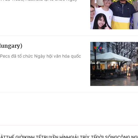
Góc ảnh
Giáo dục
Công nghệ
Tuyển sinh
Hitech Công ng
(Hungary)
Học trực tuyến
Sản phẩm
c Pecs đã tổ chức Ngày hội văn hóa quốc
g
Thị trường
Tư vấn
UẬT
THẾ GIỚI
KINH TẾ
TRUYỀN HÌNH
GIẢI TRÍ
Y TẾ
ĐỜI SỐNG
CÔNG NG