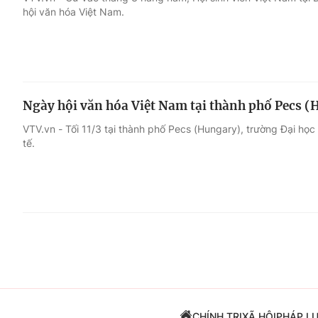
hội văn hóa Việt Nam.
Giải trí
Đời sống
Điện ảnh
Du lịch
Ngày hội văn hóa Việt Nam tại thành phố Pecs 
Âm nhạc
Làm đẹp
VTV.vn - Tối 11/3 tại thành phố Pecs (Hungary), trường Đại họ
tế.
Sao
Chất lượng cuộc sốn
CHÍNH TRỊ
XÃ HỘI
PHÁP L