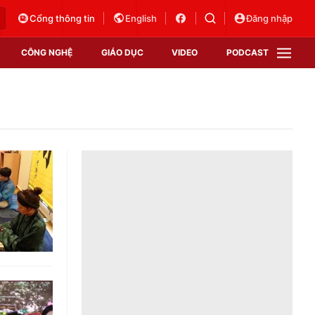
Cổng thông tin
English
Đăng nhập
CÔNG NGHỆ
GIÁO DỤC
VIDEO
PODCAST
VTV Money
VTV Thể thao
VTV Sức khoẻ
Bất động sản
Thị trường 24h
Tấm lòng Việt
Vươn mình bằng AI
VTV4
VTV8
VTV9
Lịch phát sóng
Giao lưu trực tuyến
Sự kiện