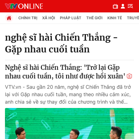
CHÍNH TRỊ
XÃ HỘI
PHÁP LUẬT
THẾ GIỚI
KINH TẾ
TRUYỀ
nghệ sĩ hài Chiến Thắng -
Gặp nhau cuối tuần
Chuyên mục
Chính trị
Nghệ sĩ hài Chiến Thắng: 'Trở lại Gặp
nhau cuối tuần, tôi như được hồi xuân'
Xã hội
VTV.vn - Sau gần 20 năm, nghệ sĩ Chiến Thắng đã trở
lại với Gặp nhau cuối tuần, mang theo nhiều cảm xúc,
Pháp luật
anh chia sẻ về sự thay đổi của chương trình và thế...
Y tế
Thế giới