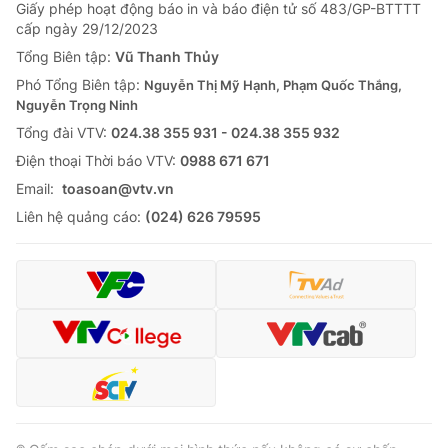
Giao lưu trực tuyến
Giấy phép hoạt động báo in và báo điện tử số 483/GP-BTTTT
Sản phẩm
cấp ngày 29/12/2023
Lịch phát sóng
Tổng Biên tập:
Vũ Thanh Thủy
Thị trường
Phó Tổng Biên tập:
Nguyễn Thị Mỹ Hạnh, Phạm Quốc Thắng,
Tư vấn
Nguyễn Trọng Ninh
Chuyên mục khác
Tổng đài VTV:
024.38 355 931 - 024.38 355 932
Ðiện thoại Thời báo VTV:
0988 671 671
Emagazine
Podcast
Email:
toasoan@vtv.vn
Liên hệ quảng cáo:
(024) 626 79595
Photo
Infographic
Video
Shorts video
VTV Money
VTV Thể thao
VTV Sức khoẻ
Bất động sản