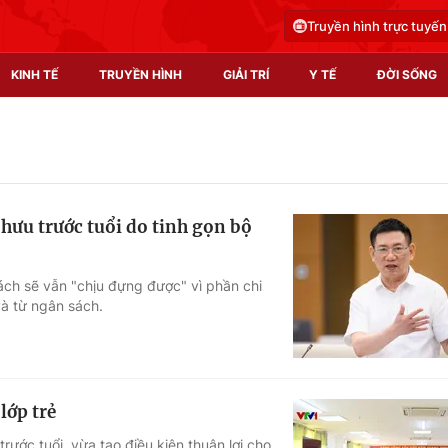
Truyền hình trực tuyến
KINH TẾ
TRUYỀN HÌNH
GIẢI TRÍ
Y TẾ
ĐỜI SỐNG
Pháp luật
Y tế
Truyền hình
Multimedia
 hưu trước tuổi do tinh gọn bộ
Phim VTV
Video
Hậu trường
Shorts video
ch sẽ vẫn "chịu đựng được" vì phần chi
và từ ngân sách.
Nhân vật
Podcast
Khán giả
EMagazine
Giải sao mai
Photo
lớp trẻ
Infographic
rước tuổi, vừa tạo điều kiện thuận lợi cho