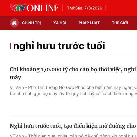
Thứ Sáu, 7/8/2026
CHÍNH TRỊ
XÃ HỘI
PHÁP LUẬT
THẾ GIỚI
Chính trị
Xã hội
nghỉ hưu trước tuổi
Thế giới
Kinh tế
Chi khoảng 170.000 tỷ cho cán bộ thôi việc, nghỉ
Tin tức
Tài chính
máy
Thế giới đó đây
Thị trường
VTV.vn - Phó Thủ tướng Hồ Đức Phớc cho biết năm nay ngân sá
trả cho tinh gọn bộ máy lấy từ quỹ tích luỹ cải cách tiền lương 
Câu chuyện quốc tế
Góc doanh nghiệp
Dữ liệu và đời sống
Nghỉ hưu trước tuổi, tạo điều kiện mở đường cho 
VTV.vn - Thời gian qua, nhiều cán bộ đã chủ động xin nghỉ hưu t