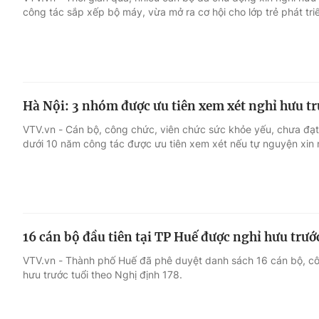
công tác sắp xếp bộ máy, vừa mở ra cơ hội cho lớp trẻ phát tri
Giải trí
Đời sống
Điện ảnh
Du lịch
Hà Nội: 3 nhóm được ưu tiên xem xét nghỉ hưu tr
Âm nhạc
Làm đẹp
VTV.vn - Cán bộ, công chức, viên chức sức khỏe yếu, chưa đạt 
dưới 10 năm công tác được ưu tiên xem xét nếu tự nguyện xin n
Sao
Chất lượng cuộc sốn
16 cán bộ đầu tiên tại TP Huế được nghỉ hưu trướ
VTV.vn - Thành phố Huế đã phê duyệt danh sách 16 cán bộ, c
hưu trước tuổi theo Nghị định 178.