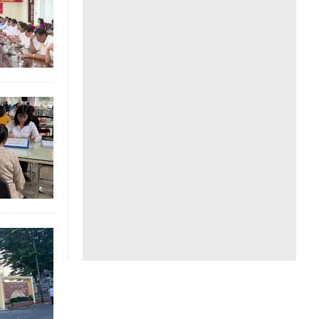
Liên hệ toà soạn
hệ tương lai