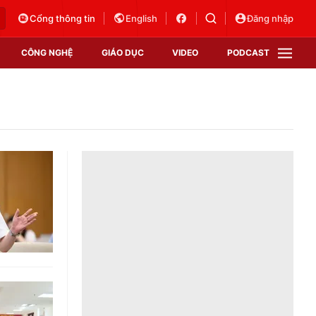
Cổng thông tin
English
Đăng nhập
CÔNG NGHỆ
GIÁO DỤC
VIDEO
PODCAST
VTV Money
VTV Thể thao
VTV Sức khoẻ
Bất động sản
Thị trường 24h
Tấm lòng Việt
Vươn mình bằng AI
VTV4
VTV8
VTV9
Lịch phát sóng
Giao lưu trực tuyến
Sự kiện