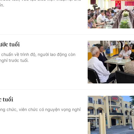
ển.
Góc ảnh
Giáo dục
Công nghệ
Tuyển sinh
Hitech Công ng
ước tuổi
Học trực tuyến
Sản phẩm
chuẩn về trình độ, người lao động còn
ghỉ trước tuổi.
g
Thị trường
Tư vấn
c tuổi
ông chức, viên chức có nguyện vọng nghỉ