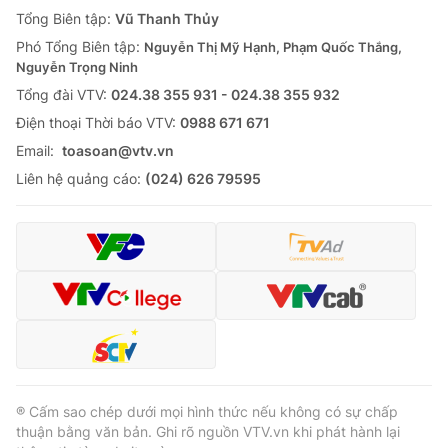
Giao lưu trực tuyến
Tổng Biên tập:
Vũ Thanh Thủy
Sản phẩm
Phó Tổng Biên tập:
Nguyễn Thị Mỹ Hạnh, Phạm Quốc Thắng,
Lịch phát sóng
Thị trường
Nguyễn Trọng Ninh
Tổng đài VTV:
024.38 355 931 - 024.38 355 932
Tư vấn
Ðiện thoại Thời báo VTV:
0988 671 671
Chuyên mục khác
Email:
toasoan@vtv.vn
Emagazine
Podcast
Liên hệ quảng cáo:
(024) 626 79595
Photo
Infographic
Video
Shorts video
VTV Money
VTV Thể thao
VTV Sức khoẻ
Bất động sản
® Cấm sao chép dưới mọi hình thức nếu không có sự chấp
thuận bằng văn bản. Ghi rõ nguồn VTV.vn khi phát hành lại