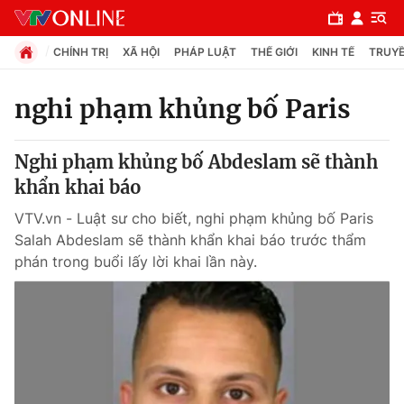
CHÍNH TRỊ
XÃ HỘI
PHÁP LUẬT
THẾ GIỚI
KINH TẾ
TRUYỀ
nghi phạm khủng bố Paris
Chuyên mục
Nghi phạm khủng bố Abdeslam sẽ thành
Chính trị
khẩn khai báo
VTV.vn - Luật sư cho biết, nghi phạm khủng bố Paris
Xã hội
Salah Abdeslam sẽ thành khẩn khai báo trước thẩm
phán trong buổi lấy lời khai lần này.
Pháp luật
Y tế
Thế giới