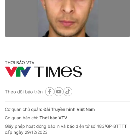
Tin tức
Kinh tế
Thế giới đó đây
Tài chính
Dữ liệu và đời sống
Câu chuyện quốc tế
Thị trường
Truyền hình
Góc doanh nghiệp
Phim VTV
THỜI BÁO VTV
Giải trí
Hậu trường
Điện ảnh
Đời sống
Nhân vật
Âm nhạc
Theo dõi báo trên
Du lịch
Khán giả
Giáo dục
Sao
Làm đẹp
Giải sao mai
Cơ quan chủ quản:
Đài Truyền hình Việt Nam
Tuyển sinh
Công nghệ
Cơ quan báo chí:
Thời báo VTV
Chất lượng cuộc sống
Học trực tuyến
Giấy phép hoạt động báo in và báo điện tử số 483/GP-BTTTT
Hitech Công nghệ tương lai
cấp ngày 29/12/2023