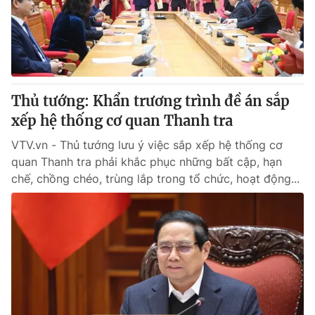
Cơ quan báo chí:
Thời báo VTV
Giấy phép hoạt động báo in và báo điện tử số 483/GP-BTTTT
cấp ngày 29/12/2023
Tổng Biên tập:
Vũ Thanh Thủy
Phó Tổng Biên tập:
Nguyễn Thị Mỹ Hạnh, Phạm Quốc Thắng,
Thủ tướng: Khẩn trương trình đề án sắp
Nguyễn Trọng Ninh
xếp hệ thống cơ quan Thanh tra
Tổng đài VTV:
024.38 355 931 - 024.38 355 932
Ðiện thoại Thời báo VTV:
VTV.vn - Thủ tướng lưu ý việc sắp xếp hệ thống cơ
024.66 897 897
quan Thanh tra phải khắc phục những bất cập, hạn
Email:
toasoan@vtv.vn
chế, chồng chéo, trùng lắp trong tổ chức, hoạt động...
Liên hệ quảng cáo:
024-7300.7108