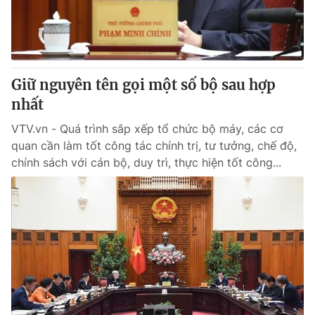
® Cấm sao chép dưới mọi hình thức nếu không có sự chấp
thuận bằng văn bản. Ghi rõ nguồn VTV.vn khi phát hành lại
Giữ nguyên tên gọi một số bộ sau hợp
thông tin từ website này.
nhất
VTV.vn - Quá trình sắp xếp tổ chức bộ máy, các cơ
quan cần làm tốt công tác chính trị, tư tưởng, chế độ,
chính sách với cán bộ, duy trì, thực hiện tốt công...