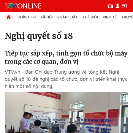
CHÍNH TRỊ
XÃ HỘI
PHÁP LUẬT
THẾ GIỚI
KINH TẾ
TRUYỀ
Nghị quyết số 18
Chuyên mục
Tiếp tục sắp xếp, tinh gọn tổ chức bộ máy
Chính trị
trong các cơ quan, đơn vị
VTV.vn - Ban Chỉ đạo Trung ương về tổng kết Nghị
Xã hội
quyết số 18 đề nghị các tổ chức, đơn vị triển khai thực
hiện một số nội dung.
Pháp luật
Y tế
Thế giới