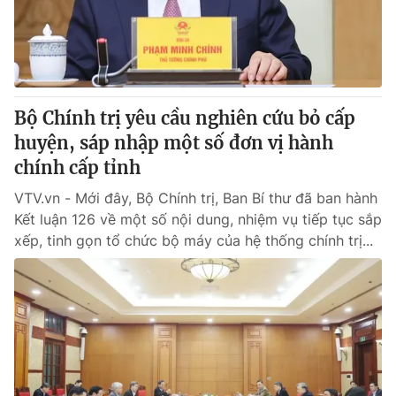
Giao lưu trực tuyến
Sản phẩm
Lịch phát sóng
Thị trường
Tư vấn
Bộ Chính trị yêu cầu nghiên cứu bỏ cấp
Chuyên mục khác
huyện, sáp nhập một số đơn vị hành
Emagazine
Podcast
chính cấp tỉnh
VTV.vn - Mới đây, Bộ Chính trị, Ban Bí thư đã ban hành
Photo
Infographic
Kết luận 126 về một số nội dung, nhiệm vụ tiếp tục sắp
xếp, tinh gọn tổ chức bộ máy của hệ thống chính trị...
Video
Shorts video
VTV Money
VTV Thể thao
VTV Sức khoẻ
Bất động sản