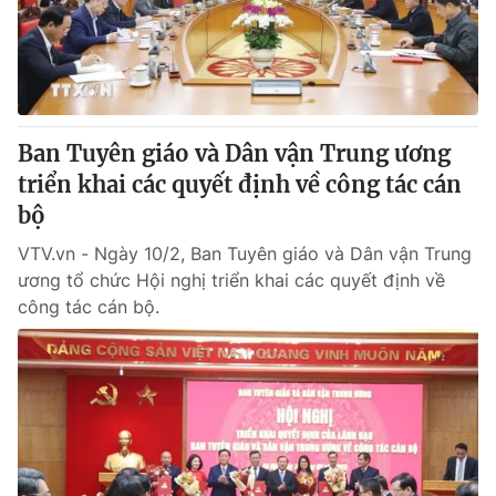
Thị trường 24h
Tấm lòng Việt
VTV4
Vươn mình bằng AI
VTV9
VTV8
Ban Tuyên giáo và Dân vận Trung ương
triển khai các quyết định về công tác cán
Liên hệ tòa soạn
English
bộ
VTV.vn - Ngày 10/2, Ban Tuyên giáo và Dân vận Trung
ương tổ chức Hội nghị triển khai các quyết định về
công tác cán bộ.
THỜI BÁO VTV
Theo dõi báo trên
Cơ quan chủ quản:
Đài Truyền hình Việt Nam