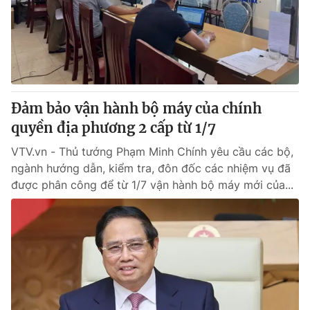
Tin tức
Kinh tế
Thế giới đó đây
Tài chính
Dữ liệu và đời sống
Câu chuyện quốc tế
Thị trường
Đảm bảo vận hành bộ máy của chính
Truyền hình
Góc doanh nghiệp
quyền địa phương 2 cấp từ 1/7
Phim VTV
Giải trí
VTV.vn - Thủ tướng Phạm Minh Chính yêu cầu các bộ,
Hậu trường
ngành hướng dẫn, kiểm tra, đôn đốc các nhiệm vụ đã
Điện ảnh
được phân công để từ 1/7 vận hành bộ máy mới của...
Đời sống
Nhân vật
Âm nhạc
Du lịch
Khán giả
Giáo dục
Sao
Làm đẹp
Giải sao mai
Tuyển sinh
Công nghệ
Chất lượng cuộc sống
Học trực tuyến
Hitech Công nghệ tương lai