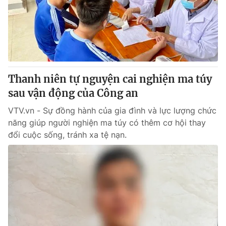
Tin tức
Kinh tế
Thế giới đó đây
Tài chính
Dữ liệu và đời sống
Câu chuyện quốc tế
Thị trường
Thanh niên tự nguyện cai nghiện ma túy
Truyền hình
Góc doanh nghiệp
sau vận động của Công an
Phim VTV
Giải trí
VTV.vn - Sự đồng hành của gia đình và lực lượng chức
Hậu trường
năng giúp người nghiện ma túy có thêm cơ hội thay
Điện ảnh
đổi cuộc sống, tránh xa tệ nạn.
Đời sống
Nhân vật
Âm nhạc
Du lịch
Khán giả
Giáo dục
Sao
Làm đẹp
Giải sao mai
Tuyển sinh
Công nghệ
Chất lượng cuộc sống
Học trực tuyến
Hitech Công nghệ tương lai