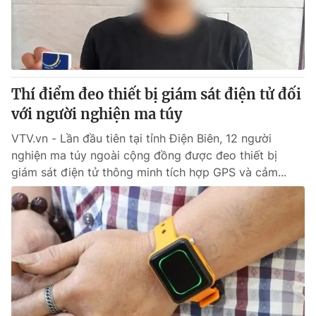
Giao lưu trực tuyến
Sản phẩm
Lịch phát sóng
Thị trường
Tư vấn
Thí điểm đeo thiết bị giám sát điện tử đối
Chuyên mục khác
với người nghiện ma túy
Emagazine
Podcast
VTV.vn - Lần đầu tiên tại tỉnh Điện Biên, 12 người
nghiện ma túy ngoài cộng đồng được đeo thiết bị
Photo
Infographic
giám sát điện tử thông minh tích hợp GPS và cảm...
Video
Shorts video
VTV Money
VTV Thể thao
VTV Sức khoẻ
Bất động sản