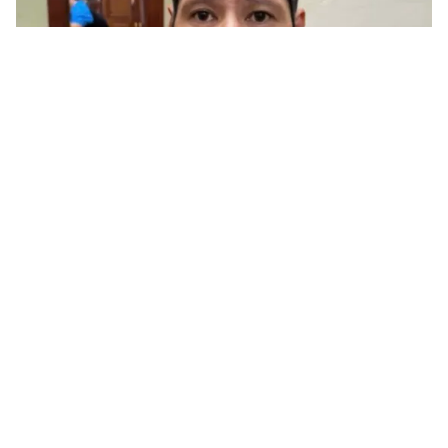
Tin mới
Video
Live
Emagazine
Trang chủ
Cần có giải pháp hỗ trợ việc làm cho
người sau cai nghiện
VTV.vn - Hiện nay, các cơ sở cai nghiện đang quá tải
và xuống cấp. Đồng thời, việc tái hòa nhập cộng đồng
và tìm kiếm việc làm cho người sau cai nghiện cũng...