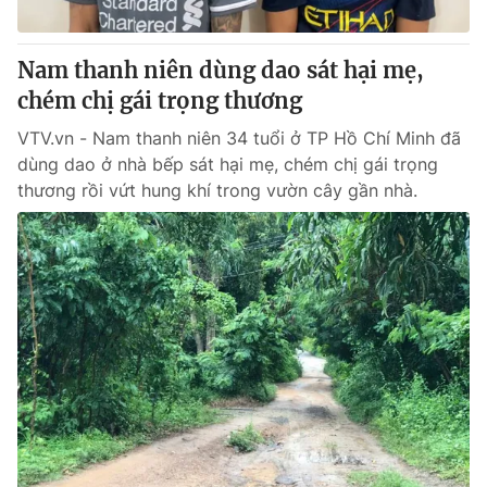
® Cấm sao chép dưới mọi hình thức nếu không có sự chấp
Nam thanh niên dùng dao sát hại mẹ,
thuận bằng văn bản. Ghi rõ nguồn VTV.vn khi phát hành lại
chém chị gái trọng thương
thông tin từ website này.
VTV.vn - Nam thanh niên 34 tuổi ở TP Hồ Chí Minh đã
dùng dao ở nhà bếp sát hại mẹ, chém chị gái trọng
thương rồi vứt hung khí trong vườn cây gần nhà.