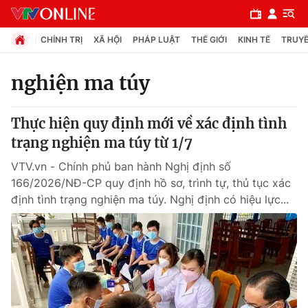
CHÍNH TRỊ
XÃ HỘI
PHÁP LUẬT
THẾ GIỚI
KINH TẾ
TRUYỀ
nghiện ma túy
Chuyên mục
Thực hiện quy định mới về xác định tình
Chính trị
trạng nghiện ma túy từ 1/7
VTV.vn - Chính phủ ban hành Nghị định số
Xã hội
166/2026/NĐ-CP quy định hồ sơ, trình tự, thủ tục xác
định tình trạng nghiện ma túy. Nghị định có hiệu lực...
Pháp luật
Y tế
Thế giới