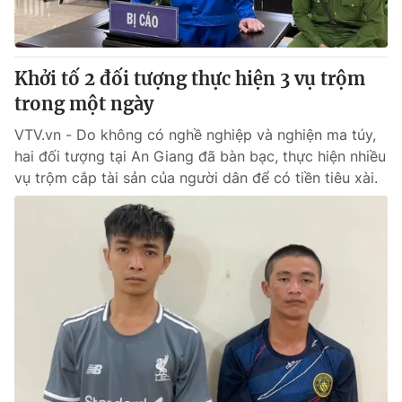
Giấy phép hoạt động báo in và báo điện tử số 483/GP-BTTTT
cấp ngày 29/12/2023
Tổng Biên tập:
Vũ Thanh Thủy
Khởi tố 2 đối tượng thực hiện 3 vụ trộm
Phó Tổng Biên tập:
Nguyễn Thị Mỹ Hạnh, Phạm Quốc Thắng,
trong một ngày
Nguyễn Trọng Ninh
Tổng đài VTV:
024.38 355 931 - 024.38 355 932
VTV.vn - Do không có nghề nghiệp và nghiện ma túy,
Ðiện thoại Thời báo VTV:
024.66 897 897
hai đối tượng tại An Giang đã bàn bạc, thực hiện nhiều
Email:
toasoan@vtv.vn
vụ trộm cắp tài sản của người dân để có tiền tiêu xài.
Liên hệ quảng cáo:
024-7300.7108