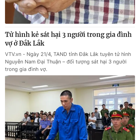
Thị trường 24h
Tấm lòng Việt
VTV4
Vươn mình bằng AI
Tử hình kẻ sát hại 3 người trong gia đình
VTV9
VTV8
vợ ở Đắk Lắk
VTV.vn - Ngày 21/4, TAND tỉnh Đắk Lắk tuyên tử hình
Liên hệ tòa soạn
English
Nguyễn Nam Đại Thuận – đối tượng sát hại 3 người
trong gia đình vợ.
THỜI BÁO VTV
Theo dõi báo trên
Cơ quan chủ quản:
Đài Truyền hình Việt Nam
Cơ quan báo chí:
Thời báo VTV