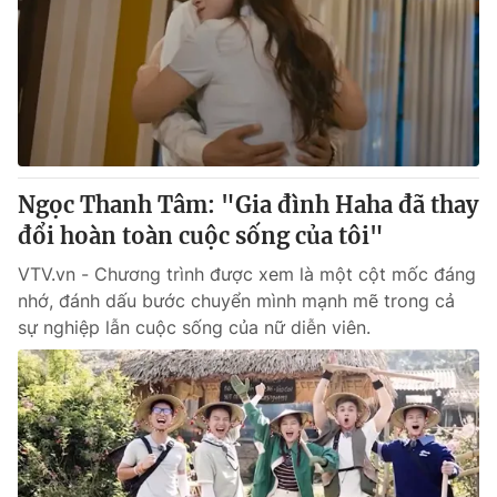
Tin tức
Kinh tế
Thế giới đó đây
Tài chính
Dữ liệu và đời sống
Câu chuyện quốc tế
Thị trường
Truyền hình
Góc doanh nghiệp
Ngọc Thanh Tâm: "Gia đình Haha đã thay
Phim VTV
đổi hoàn toàn cuộc sống của tôi"
Giải trí
Hậu trường
VTV.vn - Chương trình được xem là một cột mốc đáng
Điện ảnh
nhớ, đánh dấu bước chuyển mình mạnh mẽ trong cả
Đời sống
Nhân vật
sự nghiệp lẫn cuộc sống của nữ diễn viên.
Âm nhạc
Du lịch
Khán giả
Giáo dục
Sao
Làm đẹp
Giải sao mai
Tuyển sinh
Công nghệ
Chất lượng cuộc sống
Học trực tuyến
Hitech Công nghệ tương lai