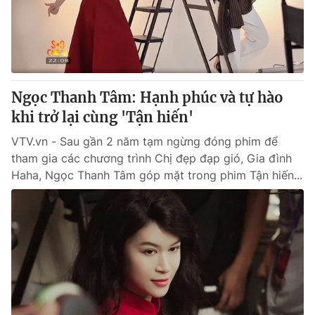
Thị trường 24h
Tấm lòng Việt
VTV4
Vươn mình bằng AI
VTV9
VTV8
Ngọc Thanh Tâm: Hạnh phúc và tự hào
khi trở lại cùng 'Tận hiến'
Liên hệ tòa soạn
English
VTV.vn - Sau gần 2 năm tạm ngừng đóng phim để
tham gia các chương trình Chị đẹp đạp gió, Gia đình
Haha, Ngọc Thanh Tâm góp mặt trong phim Tận hiến...
THỜI BÁO VTV
Theo dõi báo trên
Cơ quan chủ quản:
Đài Truyền hình Việt Nam
Cơ quan báo chí:
Thời báo VTV