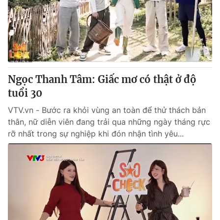
Giao lưu trực tuyến
Sản phẩm
Lịch phát sóng
Thị trường
Tư vấn
Chuyên mục khác
Ngọc Thanh Tâm: Giấc mơ có thật ở độ
Emagazine
Podcast
tuổi 30
VTV.vn - Bước ra khỏi vùng an toàn để thử thách bản
Photo
Infographic
thân, nữ diễn viên đang trải qua những ngày tháng rực
rỡ nhất trong sự nghiệp khi đón nhận tình yêu...
Video
Shorts video
VTV Money
VTV Thể thao
VTV Sức khoẻ
Bất động sản