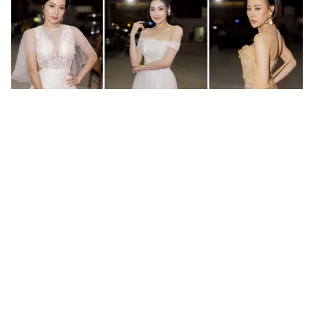
Tin mới
Video
Live
Emagazine
Trang chủ
Phương Oanh cùng Ngọc Thanh Tâm trở
thành quán quân "Mỹ nhân hành động"
mùa đầu tiên
VTV.vn - Có số điểm bằng nhau, Phương Oanh và
Ngọc Thanh Tâm đã cùng trở thành quán quân của Mỹ
nhân hành động mùa đầu tiên.