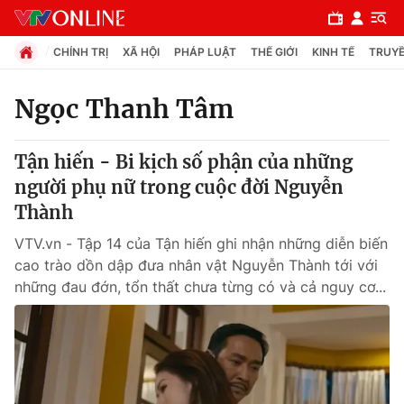
CHÍNH TRỊ
XÃ HỘI
PHÁP LUẬT
THẾ GIỚI
KINH TẾ
TRUYỀ
Ngọc Thanh Tâm
Chuyên mục
Tận hiến - Bi kịch số phận của những
Chính trị
người phụ nữ trong cuộc đời Nguyễn
Thành
Xã hội
VTV.vn - Tập 14 của Tận hiến ghi nhận những diễn biến
cao trào dồn dập đưa nhân vật Nguyễn Thành tới với
Pháp luật
những đau đớn, tổn thất chưa từng có và cả nguy cơ...
Y tế
Thế giới