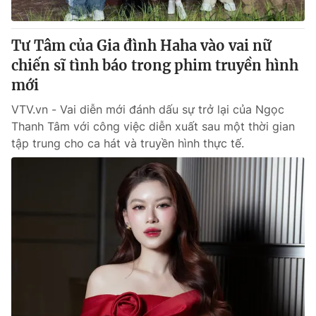
® Cấm sao chép dưới mọi hình thức nếu không có sự chấp
Tư Tâm của Gia đình Haha vào vai nữ
thuận bằng văn bản. Ghi rõ nguồn VTV.vn khi phát hành lại
chiến sĩ tình báo trong phim truyền hình
thông tin từ website này.
mới
VTV.vn - Vai diễn mới đánh dấu sự trở lại của Ngọc
Thanh Tâm với công việc diễn xuất sau một thời gian
tập trung cho ca hát và truyền hình thực tế.