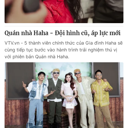
Giấy phép hoạt động báo in và báo điện tử số 483/GP-BTTTT
cấp ngày 29/12/2023
Tổng Biên tập:
Vũ Thanh Thủy
Phó Tổng Biên tập:
Nguyễn Thị Mỹ Hạnh, Phạm Quốc Thắng,
Quán nhà Haha - Đội hình cũ, áp lực mới
Nguyễn Trọng Ninh
Tổng đài VTV:
024.38 355 931 - 024.38 355 932
VTV.vn - 5 thành viên chính thức của Gia đình Haha sẽ
Ðiện thoại Thời báo VTV:
024.66 897 897
cùng tiếp tục bước vào hành trình trải nghiệm thú vị
Email:
toasoan@vtv.vn
với phiên bản Quán nhà Haha.
Liên hệ quảng cáo:
024-7300.7108