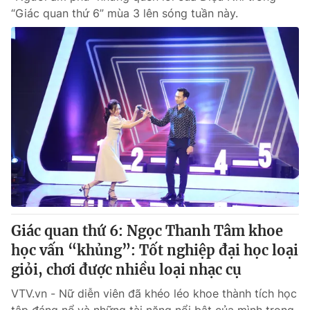
“Giác quan thứ 6” mùa 3 lên sóng tuần này.
Giác quan thứ 6: Ngọc Thanh Tâm khoe
học vấn “khủng”: Tốt nghiệp đại học loại
giỏi, chơi được nhiều loại nhạc cụ
VTV.vn - Nữ diễn viên đã khéo léo khoe thành tích học