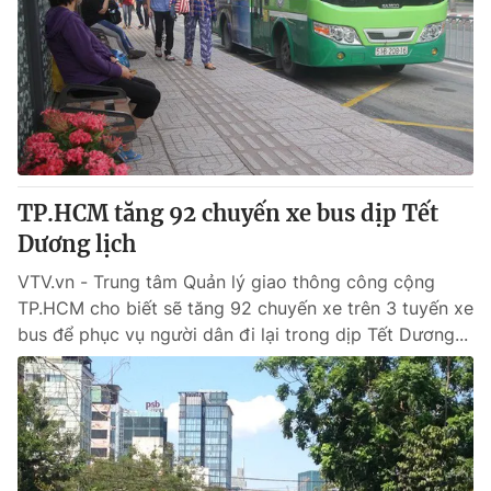
Tin tức
Kinh tế
Thế giới đó đây
Tài chính
Dữ liệu và đời sống
Câu chuyện quốc tế
Thị trường
Truyền hình
Góc doanh nghiệp
TP.HCM tăng 92 chuyến xe bus dịp Tết
Phim VTV
Giải trí
Dương lịch
Hậu trường
Điện ảnh
VTV.vn - Trung tâm Quản lý giao thông công cộng
Đời sống
Nhân vật
TP.HCM cho biết sẽ tăng 92 chuyến xe trên 3 tuyến xe
Âm nhạc
bus để phục vụ người dân đi lại trong dịp Tết Dương...
Du lịch
Khán giả
Giáo dục
Sao
Làm đẹp
Giải sao mai
Tuyển sinh
Công nghệ
Chất lượng cuộc sống
Học trực tuyến
Hitech Công nghệ tương lai