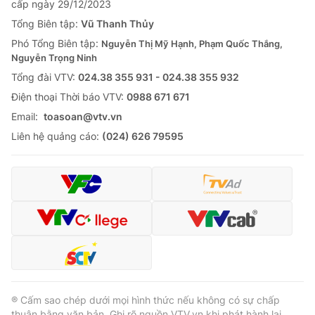
cấp ngày 29/12/2023
Thị trường 24h
Tấm lòng Việt
Tổng Biên tập:
Vũ Thanh Thủy
Phó Tổng Biên tập:
Nguyễn Thị Mỹ Hạnh, Phạm Quốc Thắng,
VTV4
Vươn mình bằng AI
Nguyễn Trọng Ninh
Tổng đài VTV:
024.38 355 931 - 024.38 355 932
VTV9
VTV8
Ðiện thoại Thời báo VTV:
0988 671 671
Email:
toasoan@vtv.vn
Liên hệ tòa soạn
English
Liên hệ quảng cáo:
(024) 626 79595
THỜI BÁO VTV
Theo dõi báo trên
® Cấm sao chép dưới mọi hình thức nếu không có sự chấp
Cơ quan chủ quản:
Đài Truyền hình Việt Nam
thuận bằng văn bản. Ghi rõ nguồn VTV.vn khi phát hành lại