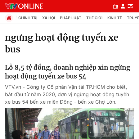
CHÍNH TRỊ
XÃ HỘI
PHÁP LUẬT
THẾ GIỚI
KINH TẾ
TRUYỀ
ngưng hoạt động tuyến xe
bus
Chuyên mục
Chính trị
Lỗ 8,5 tỷ đồng, doanh nghiệp xin ngừng
hoạt động tuyến xe bus 54
Xã hội
VTV.vn - Công ty Cổ phần Vận tải TP.HCM cho biết,
bắt đầu từ năm 2020, đơn vị ngừng hoạt động tuyến
Pháp luật
xe bus 54 bến xe miền Đông - bến xe Chợ Lớn.
Y tế
Thế giới