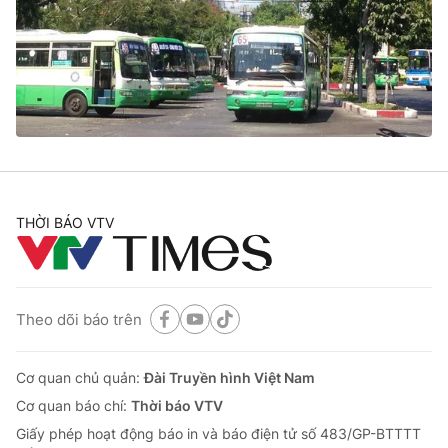
Giao lưu trực tuyến
Sản phẩm
Lịch phát sóng
Thị trường
Tư vấn
Chuyên mục khác
Emagazine
Podcast
THỜI BÁO VTV
Photo
Infographic
Video
Shorts video
Theo dõi báo trên
VTV Money
VTV Thể thao
Cơ quan chủ quản:
Đài Truyền hình Việt Nam
VTV Sức khoẻ
Bất động sản
Cơ quan báo chí:
Thời báo VTV
Giấy phép hoạt động báo in và báo điện tử số 483/GP-BTTTT