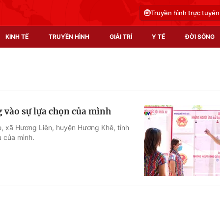
Truyền hình trực tuyến
KINH TẾ
TRUYỀN HÌNH
GIẢI TRÍ
Y TẾ
ĐỜI SỐNG
Pháp luật
Y tế
Truyền hình
Multimedia
ng vào sự lựa chọn của mình
Phim VTV
Video
e, xã Hương Liên, huyện Hương Khê, tỉnh
ụ của mình.
Hậu trường
Shorts video
Nhân vật
Podcast
Khán giả
EMagazine
Giải sao mai
Photo
Infographic