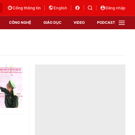
Cổng thông tin
English
Đăng nhập
CÔNG NGHỆ
GIÁO DỤC
VIDEO
PODCAST
VTV Money
VTV Thể thao
VTV Sức khoẻ
Bất động sản
Thị trường 24h
Tấm lòng Việt
Vươn mình bằng AI
VTV4
VTV8
VTV9
Lịch phát sóng
Giao lưu trực tuyến
Sự kiện