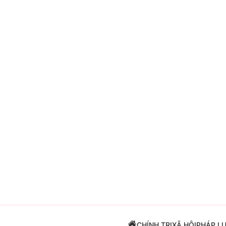
Giải trí
Đời sống
Điện ảnh
Du lịch
Âm nhạc
Làm đẹp
Sao
Chất lượng cuộc sốn
CHÍNH TRỊ
XÃ HỘI
PHÁP L