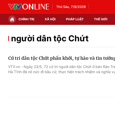
Thứ Sáu, 7/8/2026
CHÍNH TRỊ
XÃ HỘI
PHÁP LUẬT
THẾ GIỚI
Chính trị
Xã hội
người dân tộc Chứt
Thế giới
Kinh tế
Cử tri dân tộc Chứt phấn khởi, tự hào và tin tưở
Tin tức
Tài chính
VTV.vn - Ngày 23/5, 72 cử tri người dân tộc Chứt ở bản Rào Tr
Hà Tĩnh đã nô nức đi bầu cử, thực hiện trách nhiệm và nghĩa v
Thế giới đó đây
Thị trường
Câu chuyện quốc tế
Góc doanh nghiệp
Dữ liệu và đời sống