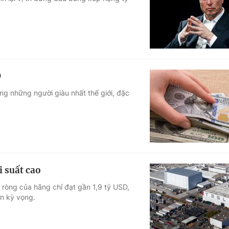
Góc ảnh
Giáo dục
Công nghệ
Tuyển sinh
Hitech Công ng
D
Học trực tuyến
Sản phẩm
ng những người giàu nhất thế giới, đặc
g
Thị trường
Tư vấn
i suất cao
n ròng của hãng chỉ đạt gần 1,9 tỷ USD,
ơn kỳ vọng.