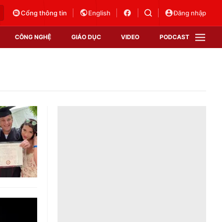
Cổng thông tin
English
Đăng nhập
CÔNG NGHỆ
GIÁO DỤC
VIDEO
PODCAST
VTV Money
VTV Thể thao
VTV Sức khoẻ
Bất động sản
Thị trường 24h
Tấm lòng Việt
Vươn mình bằng AI
VTV4
VTV8
VTV9
Lịch phát sóng
Giao lưu trực tuyến
Sự kiện