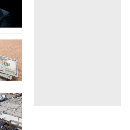
Liên hệ toà soạn
hệ tương lai