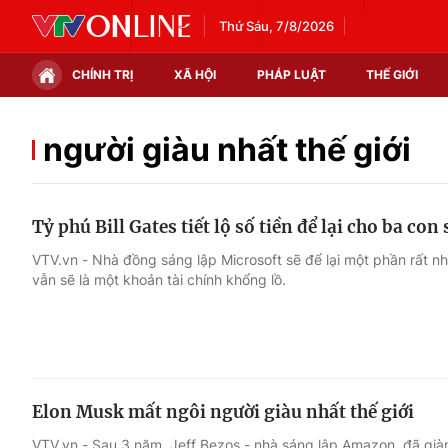
Thứ Sáu, 7/8/2026
CHÍNH TRỊ
XÃ HỘI
PHÁP LUẬT
THẾ GIỚI
Chính trị
Xã hội
người giàu nhất thế giới
Thế giới
Kinh tế
Tỷ phú Bill Gates tiết lộ số tiền để lại cho ba con
Tin tức
Tài chính
VTV.vn - Nhà đồng sáng lập Microsoft sẽ để lại một phần rất nh
vẫn sẽ là một khoản tài chính khổng lồ.
Thế giới đó đây
Thị trường
Câu chuyện quốc tế
Góc doanh nghiệp
Dữ liệu và đời sống
Elon Musk mất ngôi người giàu nhất thế giới
VTV.vn - Sau 3 năm, Jeff Bezos - nhà sáng lập Amazon, đã giàn