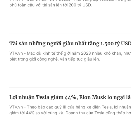
phú toàn cầu với tài sản lên tới 200 tỷ USD.
Giải trí
Đời sống
Điện ảnh
Du lịch
Tài sản những người giàu nhất tăng 1.500 tỷ US
Âm nhạc
Làm đẹp
VTV.vn - Mặc dù kinh tế thế giới năm 2023 nhiều khó khăn, như
biệt trong giới công nghệ, vẫn tiếp tục giàu lên.
Sao
Chất lượng cuộc sốn
Lợi nhuận Tesla giảm 44%, Elon Musk lo ngại lã
VTV.vn - Theo báo cáo quý III của hãng xe điện Tesla, lợi nhuậ
giảm tới 44% so với cùng kỳ. Doanh thu của Tesla cũng thấp h