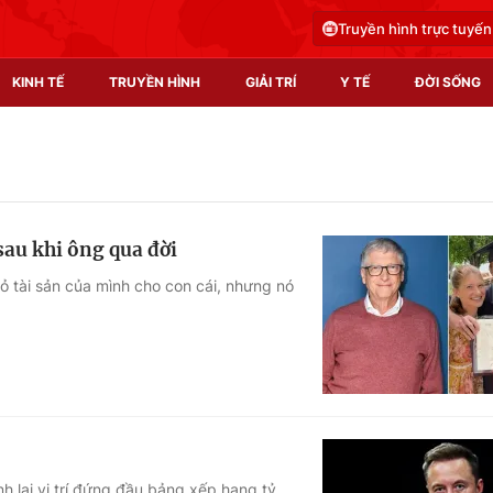
Truyền hình trực tuyến
KINH TẾ
TRUYỀN HÌNH
GIẢI TRÍ
Y TẾ
ĐỜI SỐNG
Pháp luật
Y tế
Truyền hình
Multimedia
 sau khi ông qua đời
Phim VTV
Video
ỏ tài sản của mình cho con cái, nhưng nó
Hậu trường
Shorts video
Nhân vật
Podcast
Khán giả
EMagazine
Giải sao mai
Photo
Infographic
h lại vị trí đứng đầu bảng xếp hạng tỷ