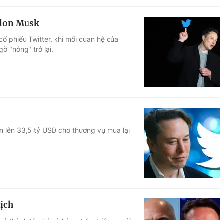
Elon Musk
cổ phiếu Twitter, khi mối quan hệ của
ờ "nóng" trở lại.
n lên 33,5 tỷ USD cho thương vụ mua lại
dịch