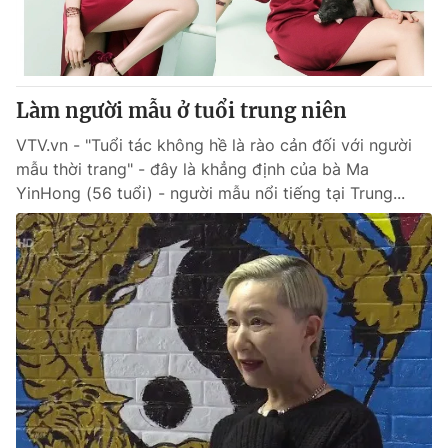
Thị trường 24h
Tấm lòng Việt
VTV4
Vươn mình bằng AI
Làm người mẫu ở tuổi trung niên
VTV9
VTV8
VTV.vn - "Tuổi tác không hề là rào cản đối với người
mẫu thời trang" - đây là khẳng định của bà Ma
Liên hệ tòa soạn
English
YinHong (56 tuổi) - người mẫu nổi tiếng tại Trung...
THỜI BÁO VTV
Theo dõi báo trên
Cơ quan chủ quản:
Đài Truyền hình Việt Nam
Cơ quan báo chí:
Thời báo VTV