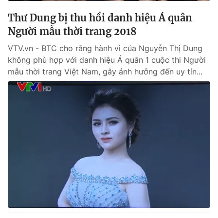
Thư Dung bị thu hồi danh hiệu Á quân
® Cấm sao chép dưới mọi hình thức nếu không có sự chấp
Người mẫu thời trang 2018
thuận bằng văn bản. Ghi rõ nguồn VTV.vn khi phát hành lại
thông tin từ website này.
VTV.vn - BTC cho rằng hành vi của Nguyễn Thị Dung
không phù hợp với danh hiệu Á quân 1 cuộc thi Người
mẫu thời trang Việt Nam, gây ảnh hưởng đến uy tín...