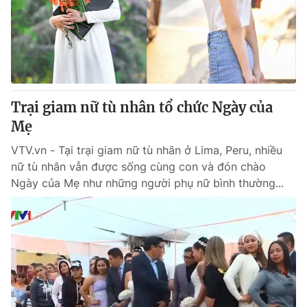
Tin tức
Kinh tế
Thế giới đó đây
Tài chính
Dữ liệu và đời sống
Câu chuyện quốc tế
Thị trường
Trại giam nữ tù nhân tổ chức Ngày của
Truyền hình
Góc doanh nghiệp
Mẹ
Phim VTV
Giải trí
VTV.vn - Tại trại giam nữ tù nhân ở Lima, Peru, nhiều
Hậu trường
nữ tù nhân vẫn được sống cùng con và đón chào
Điện ảnh
Ngày của Mẹ như những người phụ nữ bình thường...
Đời sống
Nhân vật
Âm nhạc
Du lịch
Khán giả
Giáo dục
Sao
Làm đẹp
Giải sao mai
Tuyển sinh
Công nghệ
Chất lượng cuộc sống
Học trực tuyến
Hitech Công nghệ tương lai