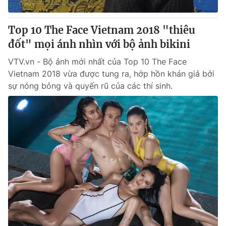
Giấy phép hoạt động báo in và báo điện tử số 483/GP-BTTTT
cấp ngày 29/12/2023
Top 10 The Face Vietnam 2018 "thiêu
Tổng Biên tập:
Vũ Thanh Thủy
đốt" mọi ánh nhìn với bộ ảnh bikini
Phó Tổng Biên tập:
Nguyễn Thị Mỹ Hạnh, Phạm Quốc Thắng,
Nguyễn Trọng Ninh
VTV.vn - Bộ ảnh mới nhất của Top 10 The Face
Tổng đài VTV:
024.38 355 931 - 024.38 355 932
Vietnam 2018 vừa được tung ra, hớp hồn khán giả bởi
Ðiện thoại Thời báo VTV:
024.66 897 897
sự nóng bỏng và quyến rũ của các thí sinh.
Email:
toasoan@vtv.vn
Liên hệ quảng cáo:
024-7300.7108