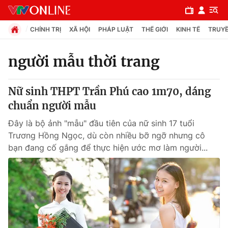
CHÍNH TRỊ
XÃ HỘI
PHÁP LUẬT
THẾ GIỚI
KINH TẾ
TRUYỀ
người mẫu thời trang
Chuyên mục
Nữ sinh THPT Trần Phú cao 1m70, dáng
Chính trị
chuẩn người mẫu
Đây là bộ ảnh "mẫu" đầu tiên của nữ sinh 17 tuổi
Xã hội
Trương Hồng Ngọc, dù còn nhiều bỡ ngỡ nhưng cô
bạn đang cố gắng để thực hiện ước mơ làm người...
Pháp luật
Y tế
Thế giới