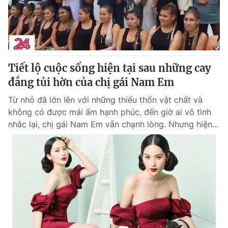
Giao lưu trực tuyến
Sản phẩm
Lịch phát sóng
Thị trường
Tư vấn
Tiết lộ cuộc sống hiện tại sau những cay
Chuyên mục khác
đắng tủi hờn của chị gái Nam Em
Emagazine
Podcast
Từ nhỏ đã lớn lên với những thiếu thốn vật chất và
không có được mái ấm hạnh phúc, đến giờ ai vô tình
Photo
Infographic
nhắc lại, chị gái Nam Em vẫn chạnh lòng. Nhưng hiện...
Video
Shorts video
VTV Money
VTV Thể thao
VTV Sức khoẻ
Bất động sản