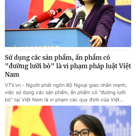
Giao lưu trực tuyến
Sản phẩm
Lịch phát sóng
Thị trường
Tư vấn
Chuyên mục khác
Emagazine
Podcast
Sử dụng các sản phẩm, ấn phẩm có
"đường lưỡi bò" là vi phạm pháp luật Việt
Photo
Infographic
Nam
VTV.vn - Người phát ngôn Bộ Ngoại giao nhấn mạnh,
Video
Shorts video
việc sử dụng các sản phẩm, ấn phẩm có "đường lưỡi
bò" tại Việt Nam là vi phạm các quy định của Việt...
VTV Money
VTV Thể thao
VTV Sức khoẻ
Bất động sản