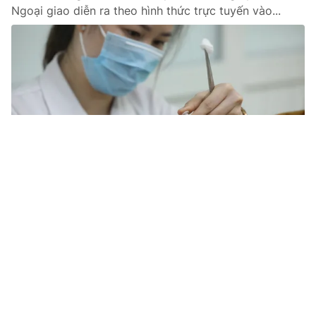
Ngoại giao diễn ra theo hình thức trực tuyến vào...
Tin mới
Video
Live
Emagazine
Trang chủ
Olympic Tokyo 2020: Liệu sẽ trở thành
niềm vui hay gánh nặng với Nhật Bản?
VTV.vn - Hàng loạt ý kiến trái chiều xuất hiện trước
việc quyết định tổ chức Olympic Tokyo sau một năm
trì hoãn.