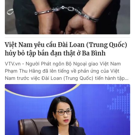
® Cấm sao chép dưới mọi hình thức nếu không có sự chấp
thuận bằng văn bản. Ghi rõ nguồn VTV.vn khi phát hành lại
thông tin từ website này.
Việt Nam yêu cầu Đài Loan (Trung Quốc)
hủy bỏ tập bắn đạn thật ở Ba Bình
VTV.vn - Người Phát ngôn Bộ Ngoại giao Việt Nam
Phạm Thu Hằng đã lên tiếng về phản ứng của Việt
Nam trước việc Đài Loan (Trung Quốc) tiến hành tập...