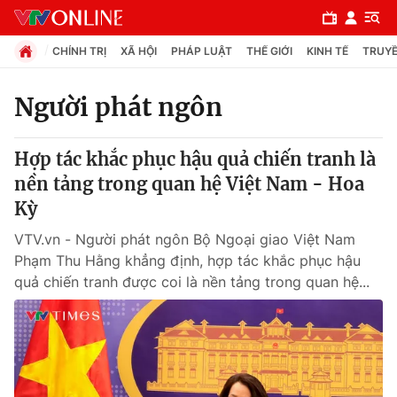
CHÍNH TRỊ
XÃ HỘI
PHÁP LUẬT
THẾ GIỚI
KINH TẾ
TRUYỀ
Người phát ngôn
Chuyên mục
Hợp tác khắc phục hậu quả chiến tranh là
Chính trị
nền tảng trong quan hệ Việt Nam - Hoa
Kỳ
Xã hội
VTV.vn - Người phát ngôn Bộ Ngoại giao Việt Nam
Phạm Thu Hằng khẳng định, hợp tác khắc phục hậu
Pháp luật
quả chiến tranh được coi là nền tảng trong quan hệ...
Y tế
Thế giới