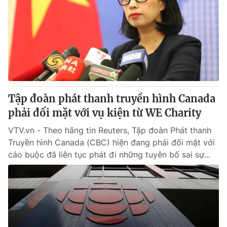
Thị trường 24h
Tấm lòng Việt
VTV4
Vươn mình bằng AI
VTV9
VTV8
Liên hệ tòa soạn
English
Tập đoàn phát thanh truyền hình Canada
phải đối mặt với vụ kiện từ WE Charity
VTV.vn - Theo hãng tin Reuters, Tập đoàn Phát thanh
Truyền hình Canada (CBC) hiện đang phải đối mặt với
THỜI BÁO VTV
cáo buộc đã liên tục phát đi những tuyên bố sai sự...
Theo dõi báo trên
Cơ quan chủ quản:
Đài Truyền hình Việt Nam
Cơ quan báo chí:
Thời báo VTV