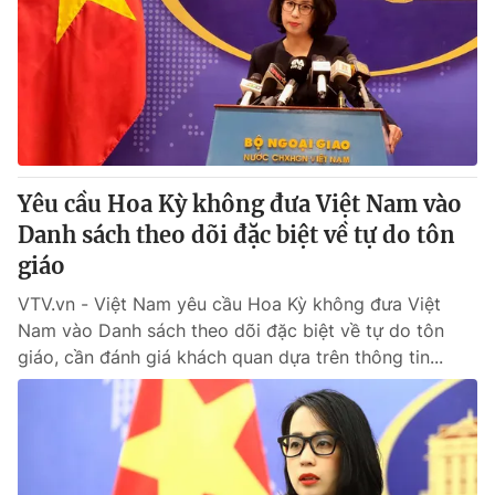
Tin tức
Kinh tế
Thế giới đó đây
Tài chính
Dữ liệu và đời sống
Câu chuyện quốc tế
Thị trường
Truyền hình
Góc doanh nghiệp
Yêu cầu Hoa Kỳ không đưa Việt Nam vào
Phim VTV
Danh sách theo dõi đặc biệt về tự do tôn
Giải trí
giáo
Hậu trường
Điện ảnh
Đời sống
VTV.vn - Việt Nam yêu cầu Hoa Kỳ không đưa Việt
Nhân vật
Âm nhạc
Nam vào Danh sách theo dõi đặc biệt về tự do tôn
Du lịch
Khán giả
giáo, cần đánh giá khách quan dựa trên thông tin...
Giáo dục
Sao
Làm đẹp
Giải sao mai
Tuyển sinh
Công nghệ
Chất lượng cuộc sống
Học trực tuyến
Hitech Công nghệ tương lai