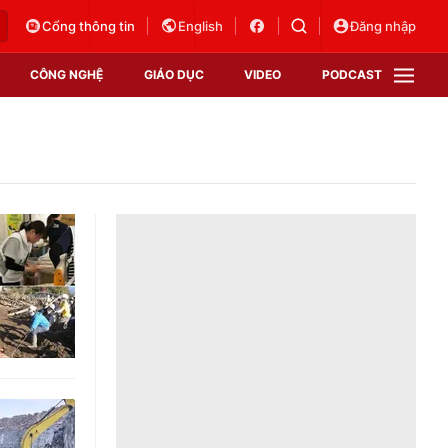
Cổng thông tin
English
Đăng nhập
CÔNG NGHỆ
GIÁO DỤC
VIDEO
PODCAST
VTV Money
VTV Thể thao
VTV Sức khoẻ
Bất động sản
Thị trường 24h
Tấm lòng Việt
Vươn mình bằng AI
VTV4
VTV8
VTV9
Lịch phát sóng
Giao lưu trực tuyến
Sự kiện