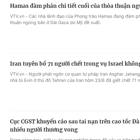
Hamas đàm phán chi tiết cuối của thỏa thuận n
VTV.vn - Các nhà lãnh đạo của Phong trào Hamas đang đàm phá
thuận ngừng bắn ở Dải Gaza do Mỹ đề xuất.
Iran tuyên bố 71 người chết trong vụ Israel khôn
VTV.vn - Người phát ngôn cơ quan tư pháp Iran Asghar Jahangir
nhà tù Evin ở thủ đô Tehran của Iran hôm 23/6 đã giết chết 71 
Cục CGST khuyến cáo sau tai nạn trên cao tốc Đ
nhiều người thương vong
Rạng sáng nay, một vụ tai nạn nghiêm trọng đã xảy ra trên tu