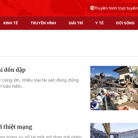
Truyền hình trực tuyến
KINH TẾ
TRUYỀN HÌNH
GIẢI TRÍ
Y TẾ
ĐỜI SỐNG
Pháp luật
Y tế
Truyền hình
Multimedia
ai dồn dập
Phim VTV
Video
 càng lớn, nhiều loại tài sản đang đứng
n bảo hiểm.
Hậu trường
Shorts video
Nhân vật
Podcast
Khán giả
EMagazine
Giải sao mai
Photo
ời thiệt mạng
Infographic
ơng trong vụ nổ tại một mỏ than trái phép