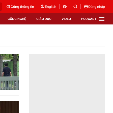
Cổng thông tin
English
Đăng nhập
CÔNG NGHỆ
GIÁO DỤC
VIDEO
PODCAST
VTV Money
VTV Thể thao
VTV Sức khoẻ
Bất động sản
Thị trường 24h
Tấm lòng Việt
Vươn mình bằng AI
VTV4
VTV8
VTV9
Lịch phát sóng
Giao lưu trực tuyến
Sự kiện