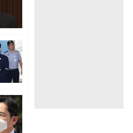
Liên hệ toà soạn
hệ tương lai