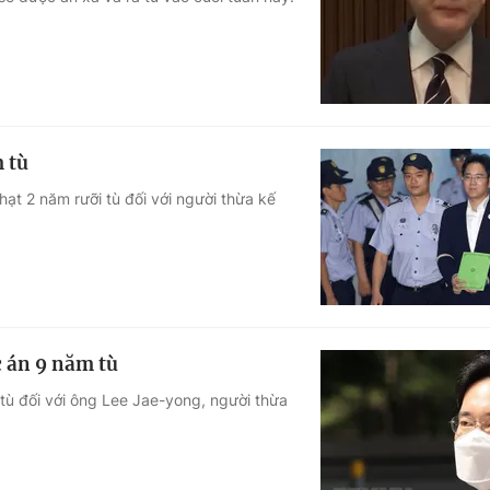
Góc ảnh
Giáo dục
Công nghệ
Tuyển sinh
Hitech Công ng
 tù
Học trực tuyến
Sản phẩm
t 2 năm rưỡi tù đối với người thừa kế
g
Thị trường
Tư vấn
 án 9 năm tù
ù đối với ông Lee Jae-yong, người thừa