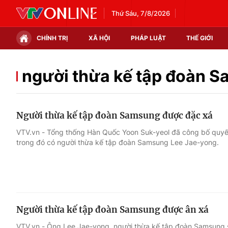
Thứ Sáu, 7/8/2026
CHÍNH TRỊ
XÃ HỘI
PHÁP LUẬT
THẾ GIỚI
Chính trị
Xã hội
người thừa kế tập đoàn 
Thế giới
Kinh tế
Người thừa kế tập đoàn Samsung được đặc xá
Tin tức
Tài chính
VTV.vn - Tổng thống Hàn Quốc Yoon Suk-yeol đã công bố quyết
trong đó có người thừa kế tập đoàn Samsung Lee Jae-yong.
Thế giới đó đây
Thị trường
Câu chuyện quốc tế
Góc doanh nghiệp
Dữ liệu và đời sống
Người thừa kế tập đoàn Samsung được ân xá
VTV.vn - Ông Lee Jae-yong, người thừa kế tập đoàn Samsung sẽ