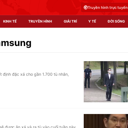
Truyền hình trực tuyến
KINH TẾ
TRUYỀN HÌNH
GIẢI TRÍ
Y TẾ
ĐỜI SỐNG
Pháp luật
Y tế
Samsung
Truyền hình
Multimedia
Phim VTV
Video
 định đặc xá cho gần 1.700 tù nhân,
Hậu trường
Shorts video
Nhân vật
Podcast
Khán giả
EMagazine
Giải sao mai
Photo
Infographic
 được ân xá và ra tù vào cuối tuần này.