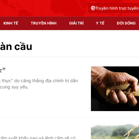
Truyền hình trực tuyến
KINH TẾ
TRUYỀN HÌNH
GIẢI TRÍ
Y TẾ
ĐỜI SỐNG
Pháp luật
Y tế
oàn cầu
Truyền hình
Multimedia
ực”
Phim VTV
Video
g thực" do căng thẳng địa chính trị dẫn
 cung suy yếu.
Hậu trường
Shorts video
Nhân vật
Podcast
Khán giả
EMagazine
Giải sao mai
Photo
Infographic
cấm xuất khẩu gạo và lệnh cấm sẽ có