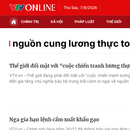
Thứ Sáu, 7/8/2026
CHÍNH TRỊ
XÃ HỘI
PHÁP LUẬT
THẾ GIỚI
Chính trị
Xã hội
nguồn cung lương thực t
Thế giới
Kinh tế
Thế giới đối mặt với “cuộc chiến tranh lương th
Tin tức
Tài chính
VTV.vn - Thế giới đang phải đối mặt với "cuộc chiến tranh lươn
đến gia tăng chủ nghĩa bảo hộ trong bối cảnh lo ngại về nguồn
Thế giới đó đây
Thị trường
Câu chuyện quốc tế
Góc doanh nghiệp
Dữ liệu và đời sống
Nga gia hạn lệnh cấm xuất khẩu gạo
VTV.vn - Chính phủ Nga hôm 30/12 đã thông báo gia hạn lệnh 