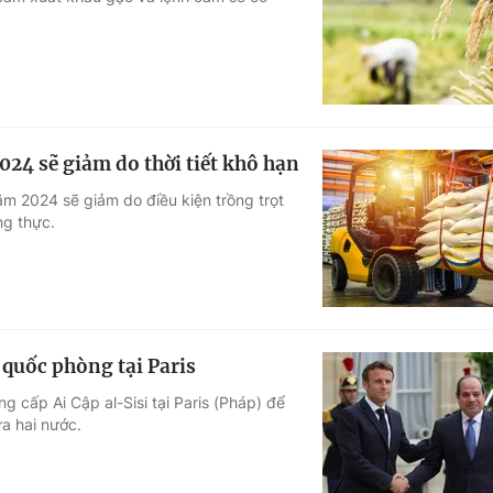
Góc ảnh
Giáo dục
Công nghệ
Tuyển sinh
Hitech Công ng
24 sẽ giảm do thời tiết khô hạn
Học trực tuyến
Sản phẩm
m 2024 sẽ giảm do điều kiện trồng trọt
ng thực.
g
Thị trường
Tư vấn
 quốc phòng tại Paris
cấp Ai Cập al-Sisi tại Paris (Pháp) để
a hai nước.