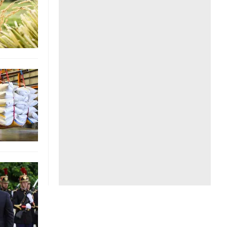
Liên hệ toà soạn
hệ tương lai