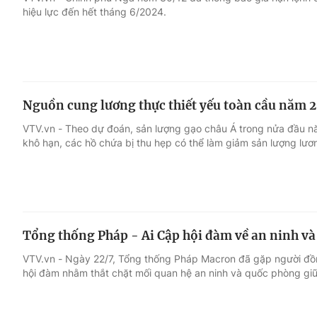
hiệu lực đến hết tháng 6/2024.
Giải trí
Đời sống
Điện ảnh
Du lịch
Nguồn cung lương thực thiết yếu toàn cầu năm 20
Âm nhạc
Làm đẹp
VTV.vn - Theo dự đoán, sản lượng gạo châu Á trong nửa đầu nă
khô hạn, các hồ chứa bị thu hẹp có thể làm giảm sản lượng lươ
Sao
Chất lượng cuộc sốn
Tổng thống Pháp - Ai Cập hội đàm về an ninh và
VTV.vn - Ngày 22/7, Tổng thống Pháp Macron đã gặp người đồng 
hội đàm nhằm thắt chặt mối quan hệ an ninh và quốc phòng giữ