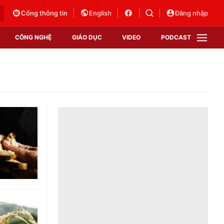
Cổng thông tin
English
Đăng nhập
CÔNG NGHỆ
GIÁO DỤC
VIDEO
PODCAST
VTV Money
VTV Thể thao
VTV Sức khoẻ
Bất động sản
Thị trường 24h
Tấm lòng Việt
Vươn mình bằng AI
VTV4
VTV8
VTV9
Lịch phát sóng
Giao lưu trực tuyến
Sự kiện