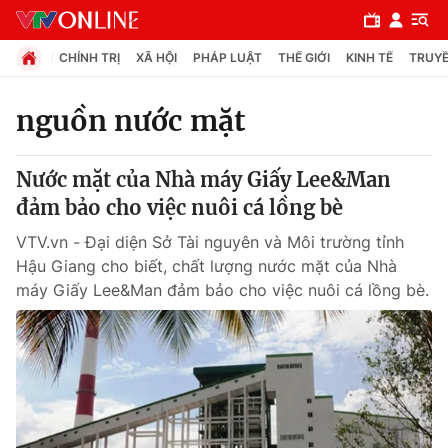
CHÍNH TRỊ
XÃ HỘI
PHÁP LUẬT
THẾ GIỚI
KINH TẾ
TRUYỀ
nguồn nước mặt
Chuyên mục
Nước mặt của Nhà máy Giấy Lee&Man
Chính trị
đảm bảo cho việc nuôi cá lồng bè
VTV.vn - Đại diện Sở Tài nguyên và Môi trường tỉnh
Xã hội
Hậu Giang cho biết, chất lượng nước mặt của Nhà
máy Giấy Lee&Man đảm bảo cho việc nuôi cá lồng bè.
Pháp luật
Y tế
Thế giới