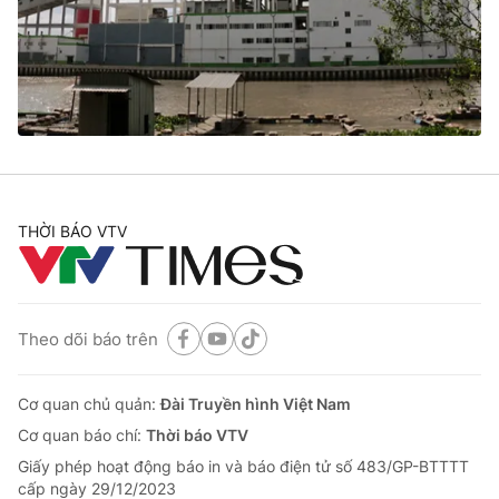
Tin tức
Kinh tế
Thế giới đó đây
Tài chính
Dữ liệu và đời sống
Câu chuyện quốc tế
Thị trường
Truyền hình
Góc doanh nghiệp
Phim VTV
THỜI BÁO VTV
Giải trí
Hậu trường
Điện ảnh
Đời sống
Nhân vật
Âm nhạc
Theo dõi báo trên
Du lịch
Khán giả
Giáo dục
Sao
Làm đẹp
Giải sao mai
Cơ quan chủ quản:
Đài Truyền hình Việt Nam
Tuyển sinh
Công nghệ
Cơ quan báo chí:
Thời báo VTV
Chất lượng cuộc sống
Học trực tuyến
Giấy phép hoạt động báo in và báo điện tử số 483/GP-BTTTT
Hitech Công nghệ tương lai
cấp ngày 29/12/2023