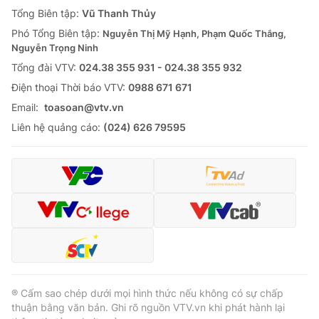
Giao lưu trực tuyến
Tổng Biên tập:
Vũ Thanh Thủy
Sản phẩm
Phó Tổng Biên tập:
Nguyễn Thị Mỹ Hạnh, Phạm Quốc Thắng,
Lịch phát sóng
Thị trường
Nguyễn Trọng Ninh
Tổng đài VTV:
024.38 355 931 - 024.38 355 932
Tư vấn
Ðiện thoại Thời báo VTV:
0988 671 671
Chuyên mục khác
Email:
toasoan@vtv.vn
Emagazine
Podcast
Liên hệ quảng cáo:
(024) 626 79595
Photo
Infographic
Video
Shorts video
VTV Money
VTV Thể thao
VTV Sức khoẻ
Bất động sản
® Cấm sao chép dưới mọi hình thức nếu không có sự chấp
thuận bằng văn bản. Ghi rõ nguồn VTV.vn khi phát hành lại