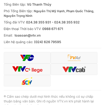
Giao lưu trực tuyến
Tổng Biên tập:
Vũ Thanh Thủy
Sản phẩm
Phó Tổng Biên tập:
Nguyễn Thị Mỹ Hạnh, Phạm Quốc Thắng,
Lịch phát sóng
Thị trường
Nguyễn Trọng Ninh
Tổng đài VTV:
024.38 355 931 - 024.38 355 932
Tư vấn
Ðiện thoại Thời báo VTV:
0988 671 671
Chuyên mục khác
Email:
toasoan@vtv.vn
Emagazine
Podcast
Liên hệ quảng cáo:
(024) 626 79595
Photo
Infographic
Video
Shorts video
VTV Money
VTV Thể thao
VTV Sức khoẻ
Bất động sản
® Cấm sao chép dưới mọi hình thức nếu không có sự chấp
thuận bằng văn bản. Ghi rõ nguồn VTV.vn khi phát hành lại