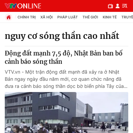
CHÍNH TRỊ
XÃ HỘI
PHÁP LUẬT
THẾ GIỚI
KINH TẾ
TRUYỀ
nguy cơ sóng thần cao nhất
Chuyên mục
Động đất mạnh 7,5 độ, Nhật Bản ban bố
Chính trị
cảnh báo sóng thần
VTV.vn - Một trận động đất mạnh đã xảy ra ở Nhật
Xã hội
Bản ngay ngày đầu năm mới, cơ quan chức năng đã
đưa ra cảnh báo sóng thần dọc bờ biển phía Tây của...
Pháp luật
Y tế
Thế giới