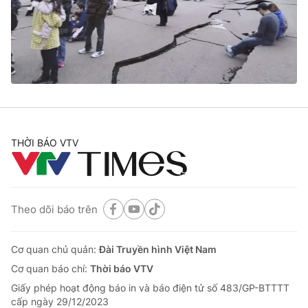
Tin tức
Kinh tế
Thế giới đó đây
Tài chính
Dữ liệu và đời sống
Câu chuyện quốc tế
Thị trường
Truyền hình
Góc doanh nghiệp
Phim VTV
THỜI BÁO VTV
Giải trí
Hậu trường
Điện ảnh
Đời sống
Nhân vật
Âm nhạc
Theo dõi báo trên
Du lịch
Khán giả
Giáo dục
Sao
Làm đẹp
Giải sao mai
Cơ quan chủ quản:
Đài Truyền hình Việt Nam
Tuyển sinh
Công nghệ
Cơ quan báo chí:
Thời báo VTV
Chất lượng cuộc sống
Học trực tuyến
Giấy phép hoạt động báo in và báo điện tử số 483/GP-BTTTT
Hitech Công nghệ tương lai
cấp ngày 29/12/2023