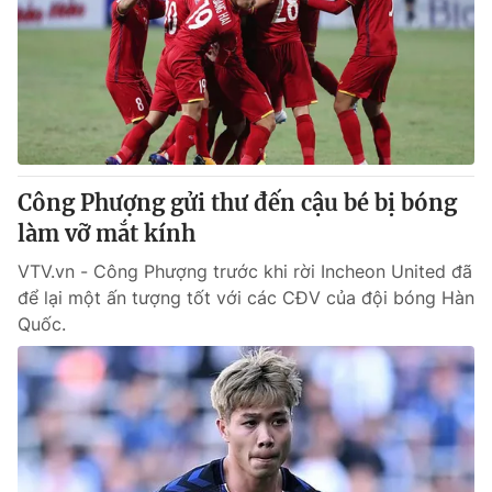
Tin tức
Kinh tế
Thế giới đó đây
Tài chính
Dữ liệu và đời sống
Câu chuyện quốc tế
Thị trường
Truyền hình
Góc doanh nghiệp
Công Phượng gửi thư đến cậu bé bị bóng
Phim VTV
làm vỡ mắt kính
Giải trí
Hậu trường
VTV.vn - Công Phượng trước khi rời Incheon United đã
Điện ảnh
để lại một ấn tượng tốt với các CĐV của đội bóng Hàn
Đời sống
Nhân vật
Quốc.
Âm nhạc
Du lịch
Khán giả
Giáo dục
Sao
Làm đẹp
Giải sao mai
Tuyển sinh
Công nghệ
Chất lượng cuộc sống
Học trực tuyến
Hitech Công nghệ tương lai