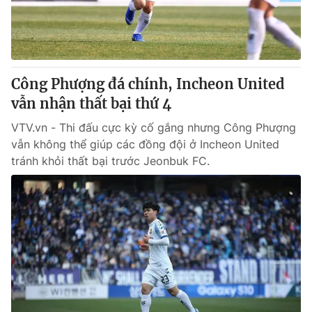
® Cấm sao chép dưới mọi hình thức nếu không có sự chấp
thuận bằng văn bản. Ghi rõ nguồn VTV.vn khi phát hành lại
thông tin từ website này.
Công Phượng đá chính, Incheon United
vẫn nhận thất bại thứ 4
VTV.vn - Thi đấu cực kỳ cố gắng nhưng Công Phượng
vẫn không thể giúp các đồng đội ở Incheon United
tránh khỏi thất bại trước Jeonbuk FC.