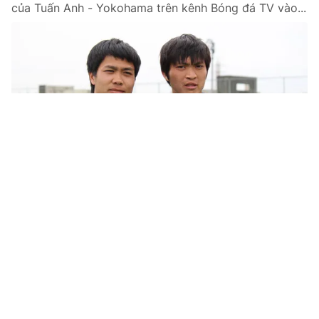
của Tuấn Anh - Yokohama trên kênh Bóng đá TV vào...
Tin mới
Video
Live
Emagazine
Trang chủ
Hòa Minzy có “dựa hơi” người khác để
đánh bóng tên tuổi?
VTV.vn - Từng được cho là “dựa hơi” những tên tuổi
như Sơn Tùng M-TP, Công Phượng… để đi lên, Hoà
Minzy sẽ nói về điều này như thế nào?