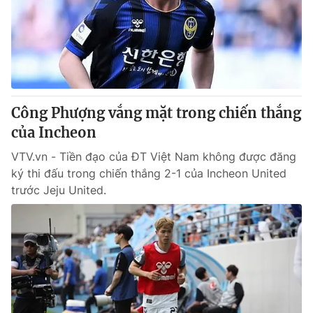
Giao lưu trực tuyến
Sản phẩm
Lịch phát sóng
Thị trường
Tư vấn
Chuyên mục khác
Công Phượng vắng mặt trong chiến thắng
Emagazine
Podcast
của Incheon
VTV.vn - Tiền đạo của ĐT Việt Nam không được đăng
Photo
Infographic
ký thi đấu trong chiến thắng 2-1 của Incheon United
trước Jeju United.
Video
Shorts video
VTV Money
VTV Thể thao
VTV Sức khoẻ
Bất động sản