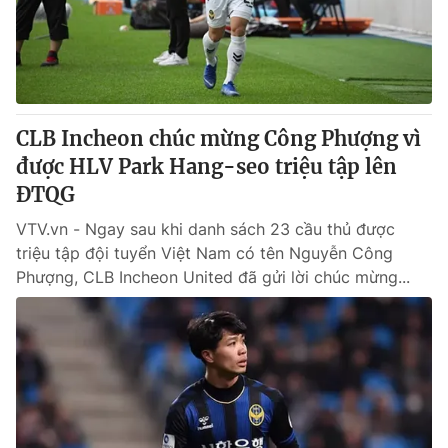
Thị trường 24h
Tấm lòng Việt
VTV4
Vươn mình bằng AI
VTV9
VTV8
CLB Incheon chúc mừng Công Phượng vì
được HLV Park Hang-seo triệu tập lên
Liên hệ tòa soạn
English
ĐTQG
VTV.vn - Ngay sau khi danh sách 23 cầu thủ được
triệu tập đội tuyển Việt Nam có tên Nguyễn Công
Phượng, CLB Incheon United đã gửi lời chúc mừng...
THỜI BÁO VTV
Theo dõi báo trên
Cơ quan chủ quản:
Đài Truyền hình Việt Nam
Cơ quan báo chí:
Thời báo VTV