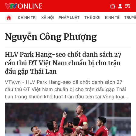
CHÍNH TRỊ
XÃ HỘI
PHÁP LUẬT
THẾ GIỚI
KINH TẾ
TRUYỀ
Nguyễn Công Phượng
Chuyên mục
HLV Park Hang-seo chốt danh sách 27
Chính trị
cầu thủ ĐT Việt Nam chuẩn bị cho trận
đấu gặp Thái Lan
Xã hội
VTV.vn - HLV Park Hang-seo đã chốt danh sách 27
cầu thủ ĐT Việt Nam chuẩn bị cho trận đấu gặp Thái
Pháp luật
Lan trong khuôn khổ lượt trận đầu tiên tại Vòng loại...
Y tế
Thế giới