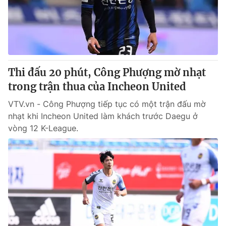
Giấy phép hoạt động báo in và báo điện tử số 483/GP-BTTTT
cấp ngày 29/12/2023
Tổng Biên tập:
Vũ Thanh Thủy
Phó Tổng Biên tập:
Nguyễn Thị Mỹ Hạnh, Phạm Quốc Thắng,
Nguyễn Trọng Ninh
Tổng đài VTV:
Thi đấu 20 phút, Công Phượng mờ nhạt
024.38 355 931 - 024.38 355 932
Ðiện thoại Thời báo VTV:
trong trận thua của Incheon United
024.66 897 897
Email:
toasoan@vtv.vn
VTV.vn - Công Phượng tiếp tục có một trận đấu mờ
Liên hệ quảng cáo:
024-7300.7108
nhạt khi Incheon United làm khách trước Daegu ở
vòng 12 K-League.