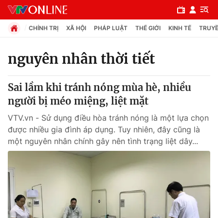
CHÍNH TRỊ
XÃ HỘI
PHÁP LUẬT
THẾ GIỚI
KINH TẾ
TRUYỀ
nguyên nhân thời tiết
Chuyên mục
Sai lầm khi tránh nóng mùa hè, nhiều
Chính trị
người bị méo miệng, liệt mặt
VTV.vn - Sử dụng điều hòa tránh nóng là một lựa chọn
Xã hội
được nhiều gia đình áp dụng. Tuy nhiên, đây cũng là
một nguyên nhân chính gây nên tình trạng liệt dây...
Pháp luật
Y tế
Thế giới