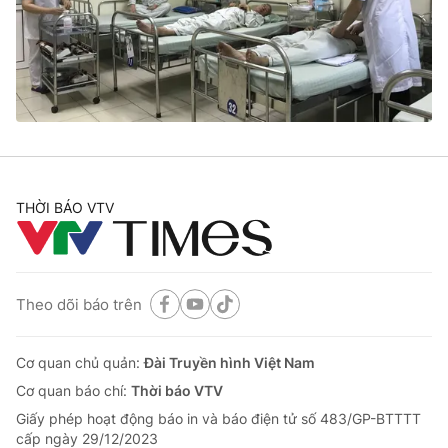
Tin tức
Kinh tế
Thế giới đó đây
Tài chính
Dữ liệu và đời sống
Câu chuyện quốc tế
Thị trường
Truyền hình
Góc doanh nghiệp
Phim VTV
THỜI BÁO VTV
Giải trí
Hậu trường
Điện ảnh
Đời sống
Nhân vật
Âm nhạc
Theo dõi báo trên
Du lịch
Khán giả
Giáo dục
Sao
Làm đẹp
Giải sao mai
Cơ quan chủ quản:
Đài Truyền hình Việt Nam
Tuyển sinh
Công nghệ
Cơ quan báo chí:
Thời báo VTV
Chất lượng cuộc sống
Học trực tuyến
Giấy phép hoạt động báo in và báo điện tử số 483/GP-BTTTT
Hitech Công nghệ tương lai
cấp ngày 29/12/2023