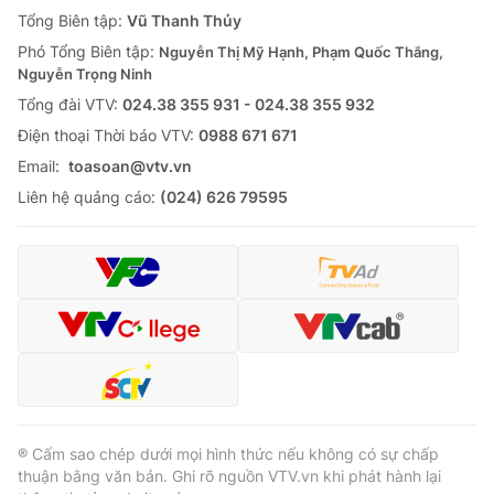
Giao lưu trực tuyến
Tổng Biên tập:
Vũ Thanh Thủy
Sản phẩm
Phó Tổng Biên tập:
Nguyễn Thị Mỹ Hạnh, Phạm Quốc Thắng,
Lịch phát sóng
Thị trường
Nguyễn Trọng Ninh
Tổng đài VTV:
024.38 355 931 - 024.38 355 932
Tư vấn
Ðiện thoại Thời báo VTV:
0988 671 671
Chuyên mục khác
Email:
toasoan@vtv.vn
Emagazine
Podcast
Liên hệ quảng cáo:
(024) 626 79595
Photo
Infographic
Video
Shorts video
VTV Money
VTV Thể thao
VTV Sức khoẻ
Bất động sản
® Cấm sao chép dưới mọi hình thức nếu không có sự chấp
thuận bằng văn bản. Ghi rõ nguồn VTV.vn khi phát hành lại