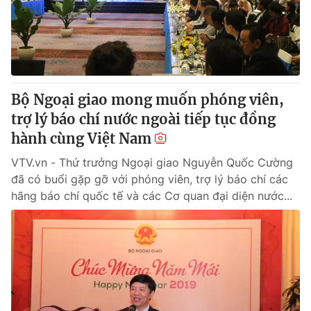
Cơ quan báo chí:
Thời báo VTV
Giấy phép hoạt động báo in và báo điện tử số 483/GP-BTTTT
cấp ngày 29/12/2023
Tổng Biên tập:
Vũ Thanh Thủy
Phó Tổng Biên tập:
Nguyễn Thị Mỹ Hạnh, Phạm Quốc Thắng,
Bộ Ngoại giao mong muốn phóng viên,
Nguyễn Trọng Ninh
trợ lý báo chí nước ngoài tiếp tục đồng
Tổng đài VTV:
024.38 355 931 - 024.38 355 932
hành cùng Việt Nam
Ðiện thoại Thời báo VTV:
024.66 897 897
Email:
VTV.vn - Thứ trưởng Ngoại giao Nguyễn Quốc Cường
toasoan@vtv.vn
đã có buổi gặp gỡ với phóng viên, trợ lý báo chí các
Liên hệ quảng cáo:
024-7300.7108
hãng báo chí quốc tế và các Cơ quan đại diện nước...