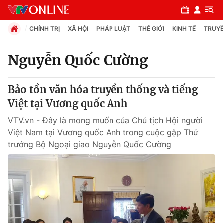
CHÍNH TRỊ
XÃ HỘI
PHÁP LUẬT
THẾ GIỚI
KINH TẾ
TRUYỀ
Nguyễn Quốc Cường
Chuyên mục
Bảo tồn văn hóa truyền thống và tiếng
Chính trị
Việt tại Vương quốc Anh
VTV.vn - Đây là mong muốn của Chủ tịch Hội người
Xã hội
Việt Nam tại Vương quốc Anh trong cuộc gặp Thứ
trưởng Bộ Ngoại giao Nguyễn Quốc Cường
Pháp luật
Y tế
Thế giới