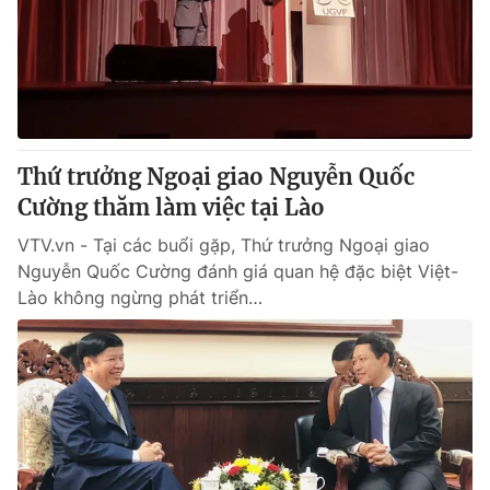
Giao lưu trực tuyến
Sản phẩm
Lịch phát sóng
Thị trường
Tư vấn
Chuyên mục khác
Thứ trưởng Ngoại giao Nguyễn Quốc
Emagazine
Podcast
Cường thăm làm việc tại Lào
VTV.vn - Tại các buổi gặp, Thứ trưởng Ngoại giao
Photo
Infographic
Nguyễn Quốc Cường đánh giá quan hệ đặc biệt Việt-
Lào không ngừng phát triển…
Video
Shorts video
VTV Money
VTV Thể thao
VTV Sức khoẻ
Bất động sản