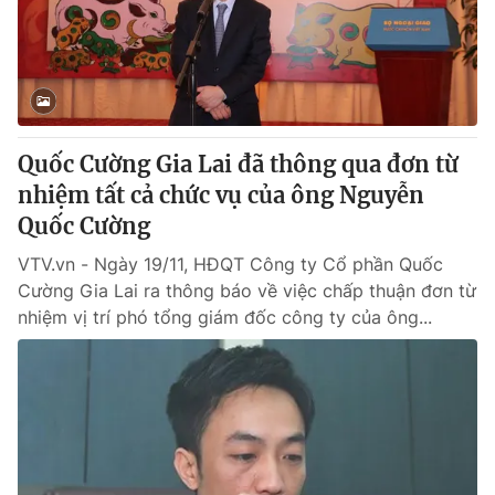
® Cấm sao chép dưới mọi hình thức nếu không có sự chấp
thuận bằng văn bản. Ghi rõ nguồn VTV.vn khi phát hành lại
thông tin từ website này.
Quốc Cường Gia Lai đã thông qua đơn từ
nhiệm tất cả chức vụ của ông Nguyễn
Quốc Cường
VTV.vn - Ngày 19/11, HĐQT Công ty Cổ phần Quốc
Cường Gia Lai ra thông báo về việc chấp thuận đơn từ
nhiệm vị trí phó tổng giám đốc công ty của ông...