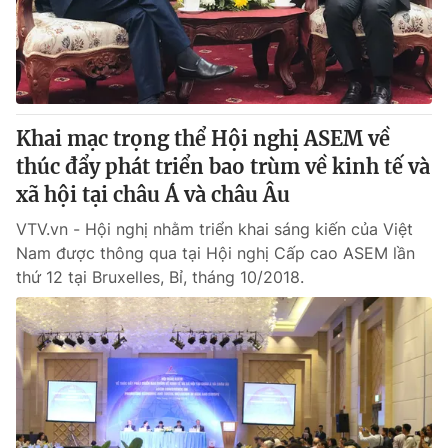
Thị trường 24h
Tấm lòng Việt
VTV4
Vươn mình bằng AI
VTV9
VTV8
Khai mạc trọng thể Hội nghị ASEM về
thúc đẩy phát triển bao trùm về kinh tế và
Liên hệ tòa soạn
English
xã hội tại châu Á và châu Âu
VTV.vn - Hội nghị nhằm triển khai sáng kiến của Việt
Nam được thông qua tại Hội nghị Cấp cao ASEM lần
thứ 12 tại Bruxelles, Bỉ, tháng 10/2018.
THỜI BÁO VTV
Theo dõi báo trên
Cơ quan chủ quản:
Đài Truyền hình Việt Nam