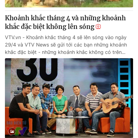
Thị trường 24h
Tấm lòng Việt
Khoảnh khắc tháng 4 và những khoảnh
VTV4
Vươn mình bằng AI
khắc đặc biệt không lên sóng
VTV.vn - Khoảnh khắc tháng 4 sẽ lên sóng vào ngày
VTV9
VTV8
29/4 và VTV News sẽ gửi tới các bạn những khoảnh
khắc đặc biệt - những khoảnh khắc không có trên...
Liên hệ tòa soạn
English
THỜI BÁO VTV
Theo dõi báo trên
Cơ quan chủ quản:
Đài Truyền hình Việt Nam