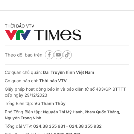
Cơ quan báo chí:
Thời báo VTV
Giấy phép hoạt động báo in và báo điện tử số 483/GP-BTTTT
cấp ngày 29/12/2023
THỜI BÁO VTV
Tổng Biên tập:
Vũ Thanh Thủy
Phó Tổng Biên tập:
Nguyễn Thị Mỹ Hạnh, Phạm Quốc Thắng,
Nguyễn Trọng Ninh
Tổng đài VTV:
024.38 355 931 - 024.38 355 932
Theo dõi báo trên
Ðiện thoại Thời báo VTV:
024.66 897 897
Email:
toasoan@vtv.vn
Cơ quan chủ quản:
Đài Truyền hình Việt Nam
Liên hệ quảng cáo:
024-7300.7108
Cơ quan báo chí:
Thời báo VTV
Giấy phép hoạt động báo in và báo điện tử số 483/GP-BTTTT
cấp ngày 29/12/2023
Tổng Biên tập:
Vũ Thanh Thủy
Phó Tổng Biên tập:
Nguyễn Thị Mỹ Hạnh, Phạm Quốc Thắng,
Nguyễn Trọng Ninh
Tổng đài VTV:
024.38 355 931 - 024.38 355 932