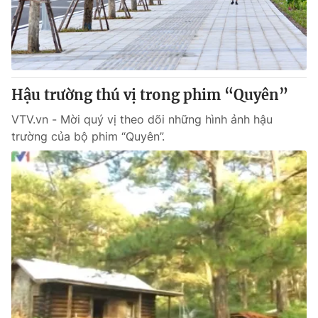
Giao lưu trực tuyến
Sản phẩm
Lịch phát sóng
Thị trường
Tư vấn
Hậu trường thú vị trong phim “Quyên”
Chuyên mục khác
Emagazine
VTV.vn - Mời quý vị theo dõi những hình ảnh hậu
Podcast
trường của bộ phim “Quyên”.
Photo
Infographic
Video
Shorts video
VTV Money
VTV Thể thao
VTV Sức khoẻ
Bất động sản