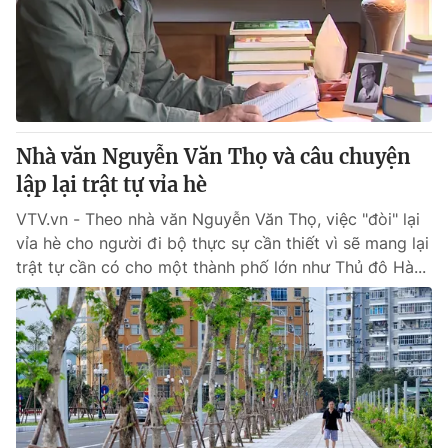
Tin tức
Kinh tế
Thế giới đó đây
Tài chính
Dữ liệu và đời sống
Câu chuyện quốc tế
Thị trường
Nhà văn Nguyễn Văn Thọ và câu chuyện
Truyền hình
Góc doanh nghiệp
lập lại trật tự vỉa hè
Phim VTV
Giải trí
VTV.vn - Theo nhà văn Nguyễn Văn Thọ, việc "đòi" lại
Hậu trường
vỉa hè cho người đi bộ thực sự cần thiết vì sẽ mang lại
Điện ảnh
trật tự cần có cho một thành phố lớn như Thủ đô Hà...
Đời sống
Nhân vật
Âm nhạc
Du lịch
Khán giả
Giáo dục
Sao
Làm đẹp
Giải sao mai
Tuyển sinh
Công nghệ
Chất lượng cuộc sống
Học trực tuyến
Hitech Công nghệ tương lai