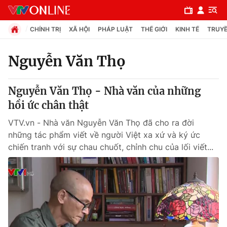
CHÍNH TRỊ
XÃ HỘI
PHÁP LUẬT
THẾ GIỚI
KINH TẾ
TRUYỀ
Nguyễn Văn Thọ
Chuyên mục
Nguyễn Văn Thọ - Nhà văn của những
Chính trị
hồi ức chân thật
VTV.vn - Nhà văn Nguyễn Văn Thọ đã cho ra đời
Xã hội
những tác phẩm viết về người Việt xa xứ và ký ức
chiến tranh với sự chau chuốt, chỉnh chu của lối viết...
Pháp luật
Y tế
Thế giới