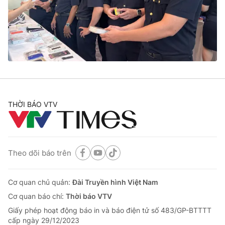
Tin tức
Kinh tế
Thế giới đó đây
Tài chính
Dữ liệu và đời sống
Câu chuyện quốc tế
Thị trường
Truyền hình
Góc doanh nghiệp
Phim VTV
THỜI BÁO VTV
Giải trí
Hậu trường
Điện ảnh
Đời sống
Nhân vật
Âm nhạc
Theo dõi báo trên
Du lịch
Khán giả
Giáo dục
Sao
Làm đẹp
Giải sao mai
Cơ quan chủ quản:
Đài Truyền hình Việt Nam
Tuyển sinh
Công nghệ
Cơ quan báo chí:
Thời báo VTV
Chất lượng cuộc sống
Học trực tuyến
Giấy phép hoạt động báo in và báo điện tử số 483/GP-BTTTT
Hitech Công nghệ tương lai
cấp ngày 29/12/2023