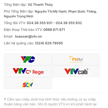
Giao lưu trực tuyến
Tổng Biên tập:
Vũ Thanh Thủy
Sản phẩm
Phó Tổng Biên tập:
Nguyễn Thị Mỹ Hạnh, Phạm Quốc Thắng,
Lịch phát sóng
Thị trường
Nguyễn Trọng Ninh
Tổng đài VTV:
024.38 355 931 - 024.38 355 932
Tư vấn
Ðiện thoại Thời báo VTV:
0988 671 671
Chuyên mục khác
Email:
toasoan@vtv.vn
Emagazine
Podcast
Liên hệ quảng cáo:
(024) 626 79595
Photo
Infographic
Video
Shorts video
VTV Money
VTV Thể thao
VTV Sức khoẻ
Bất động sản
® Cấm sao chép dưới mọi hình thức nếu không có sự chấp
thuận bằng văn bản. Ghi rõ nguồn VTV.vn khi phát hành lại