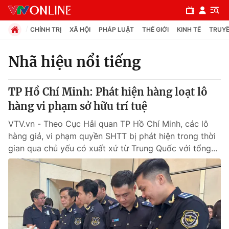
CHÍNH TRỊ
XÃ HỘI
PHÁP LUẬT
THẾ GIỚI
KINH TẾ
TRUYỀ
Nhã hiệu nổi tiếng
Chuyên mục
TP Hồ Chí Minh: Phát hiện hàng loạt lô
Chính trị
hàng vi phạm sở hữu trí tuệ
VTV.vn - Theo Cục Hải quan TP Hồ Chí Minh, các lô
Xã hội
hàng giả, vi phạm quyền SHTT bị phát hiện trong thời
gian qua chủ yếu có xuất xứ từ Trung Quốc với tổng...
Pháp luật
Y tế
Thế giới