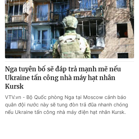
Tin tức
Kinh tế
Thế giới đó đây
Tài chính
Dữ liệu và đời sống
Câu chuyện quốc tế
Thị trường
Truyền hình
Góc doanh nghiệp
Phim VTV
Giải trí
Nga tuyên bố sẽ đáp trả mạnh mẽ nếu
Hậu trường
Ukraine tấn công nhà máy hạt nhân
Điện ảnh
Đời sống
Kursk
Nhân vật
Âm nhạc
VTV.vn - Bộ Quốc phòng Nga tại Moscow cảnh báo
Du lịch
Khán giả
Giáo dục
Sao
quân đội nước này sẽ tung đòn trả đũa nhanh chóng
Làm đẹp
Giải sao mai
nếu Ukraine tấn công nhà máy điện hạt nhân Kursk.
Tuyển sinh
Công nghệ
Chất lượng cuộc sống
Học trực tuyến
Hitech Công nghệ tương lai