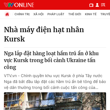
CHÍNH TRỊ
XÃ HỘI
PHÁP LUẬT
THẾ GIỚI
KINH TẾ
TRUYỀ
Nhà máy điện hạt nhân
Kursk
Chuyên mục
Chính trị
Nga lắp đặt hàng loạt hầm trú ẩn ở khu
vực Kursk trong bối cảnh Ukraine tấn
Xã hội
công
VTV.vn - Chính quyền khu vực Kursk ở phía Tây nước
Pháp luật
Nga đã bắt đầu lắp đặt các hầm trú ẩn bê tông để bảo
vệ dân thường trong bối cảnh cuộc tấn công của...
Y tế
Thế giới