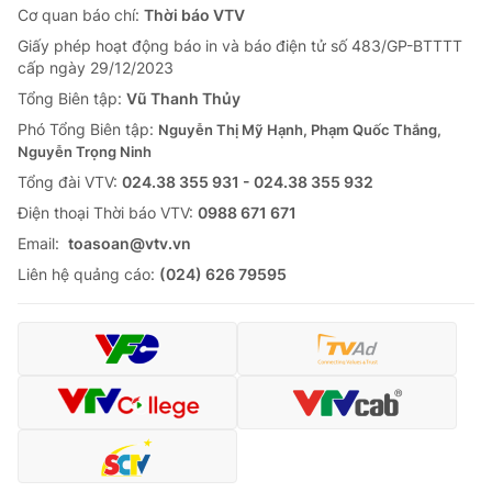
Thị trường 24h
Tấm lòng Việt
Cơ quan báo chí:
Thời báo VTV
Giấy phép hoạt động báo in và báo điện tử số 483/GP-BTTTT
cấp ngày 29/12/2023
VTV4
Vươn mình bằng AI
Tổng Biên tập:
Vũ Thanh Thủy
Phó Tổng Biên tập:
Nguyễn Thị Mỹ Hạnh, Phạm Quốc Thắng,
VTV9
VTV8
Nguyễn Trọng Ninh
Tổng đài VTV:
024.38 355 931 - 024.38 355 932
Liên hệ tòa soạn
English
Ðiện thoại Thời báo VTV:
0988 671 671
Email:
toasoan@vtv.vn
Liên hệ quảng cáo:
(024) 626 79595
THỜI BÁO VTV
Theo dõi báo trên
Cơ quan chủ quản:
Đài Truyền hình Việt Nam