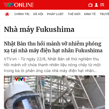
CHÍNH TRỊ
XÃ HỘI
PHÁP LUẬT
THẾ GIỚI
KINH TẾ
TRUYỀ
Nhà máy Fukushima
Chuyên mục
Nhật Bản thu hồi mảnh vỡ nhiễm phóng
Chính trị
xạ tại nhà máy điện hạt nhân Fukushima
VTV.vn - Từ ngày 22/8, Nhật Bản sẽ thử nghiệm thu
Xã hội
hồi mảnh vỡ chứa thanh nhiên liệu nóng chảy từ một
trong ba lò phản ứng của nhà máy điện hạt nhân...
Pháp luật
Y tế
Thế giới