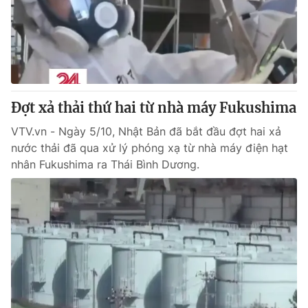
Tin tức
Kinh tế
Thế giới đó đây
Tài chính
Dữ liệu và đời sống
Câu chuyện quốc tế
Thị trường
Đợt xả thải thứ hai từ nhà máy Fukushima
Truyền hình
Góc doanh nghiệp
VTV.vn - Ngày 5/10, Nhật Bản đã bắt đầu đợt hai xả
Phim VTV
Giải trí
nước thải đã qua xử lý phóng xạ từ nhà máy điện hạt
Hậu trường
nhân Fukushima ra Thái Bình Dương.
Điện ảnh
Đời sống
Nhân vật
Âm nhạc
Du lịch
Khán giả
Giáo dục
Sao
Làm đẹp
Giải sao mai
Tuyển sinh
Công nghệ
Chất lượng cuộc sống
Học trực tuyến
Hitech Công nghệ tương lai