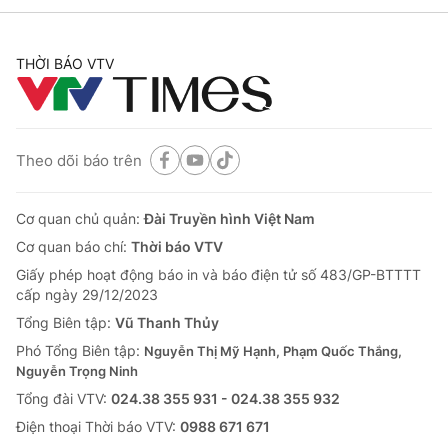
THỜI BÁO VTV
® Cấm sao chép dưới mọi hình thức nếu không có sự chấp
thuận bằng văn bản. Ghi rõ nguồn VTV.vn khi phát hành lại
thông tin từ website này.
Theo dõi báo trên
Cơ quan chủ quản:
Đài Truyền hình Việt Nam
Cơ quan báo chí:
Thời báo VTV
Giấy phép hoạt động báo in và báo điện tử số 483/GP-BTTTT
cấp ngày 29/12/2023
Tổng Biên tập:
Vũ Thanh Thủy
Phó Tổng Biên tập:
Nguyễn Thị Mỹ Hạnh, Phạm Quốc Thắng,
Nguyễn Trọng Ninh
Tổng đài VTV:
024.38 355 931 - 024.38 355 932
Ðiện thoại Thời báo VTV:
0988 671 671