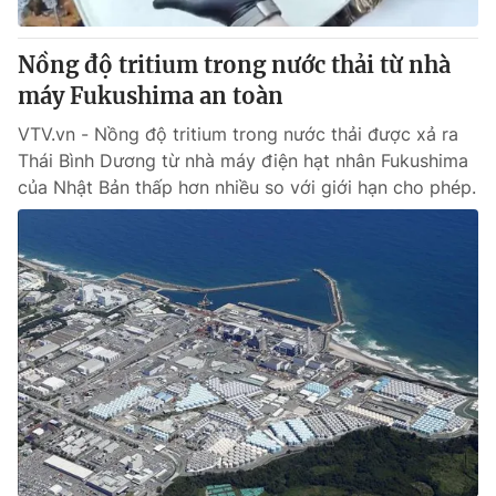
Thị trường 24h
Tấm lòng Việt
Nồng độ tritium trong nước thải từ nhà
VTV4
Vươn mình bằng AI
máy Fukushima an toàn
VTV.vn - Nồng độ tritium trong nước thải được xả ra
VTV9
VTV8
Thái Bình Dương từ nhà máy điện hạt nhân Fukushima
của Nhật Bản thấp hơn nhiều so với giới hạn cho phép.
Liên hệ tòa soạn
English
THỜI BÁO VTV
Theo dõi báo trên
Cơ quan chủ quản:
Đài Truyền hình Việt Nam