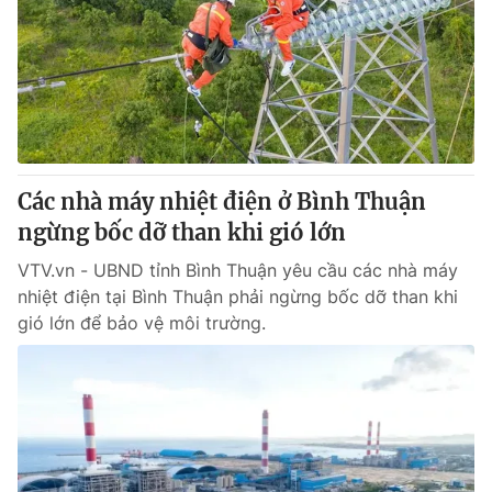
Giấy phép hoạt động báo in và báo điện tử số 483/GP-BTTTT
cấp ngày 29/12/2023
Tổng Biên tập:
Vũ Thanh Thủy
Phó Tổng Biên tập:
Nguyễn Thị Mỹ Hạnh, Phạm Quốc Thắng,
Nguyễn Trọng Ninh
Tổng đài VTV:
024.38 355 931 - 024.38 355 932
Ðiện thoại Thời báo VTV:
024.66 897 897
Các nhà máy nhiệt điện ở Bình Thuận
Email:
toasoan@vtv.vn
ngừng bốc dỡ than khi gió lớn
Liên hệ quảng cáo:
024-7300.7108
VTV.vn - UBND tỉnh Bình Thuận yêu cầu các nhà máy
nhiệt điện tại Bình Thuận phải ngừng bốc dỡ than khi
gió lớn để bảo vệ môi trường.