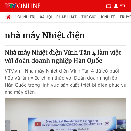
CHÍNH TRỊ
XÃ HỘI
PHÁP LUẬT
THẾ GIỚI
KINH TẾ
TRUYỀ
nhà máy Nhiệt điện
Chuyên mục
Nhà máy Nhiệt điện Vĩnh Tân 4 làm việc
Chính trị
với đoàn doanh nghiệp Hàn Quốc
VTV.vn - Nhà máy Nhiệt điện Vĩnh Tân 4 đã có buổi
Xã hội
tiếp và làm việc chính thức với Đoàn doanh nghiệp
Hàn Quốc trong lĩnh vực sản xuất thiết bị điện phục vụ
nhà máy điện.
Pháp luật
Y tế
Thế giới