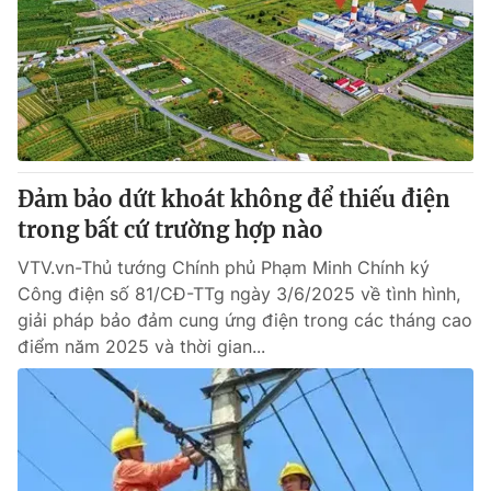
Giao lưu trực tuyến
Sản phẩm
Lịch phát sóng
Thị trường
Tư vấn
Chuyên mục khác
Emagazine
Podcast
Đảm bảo dứt khoát không để thiếu điện
trong bất cứ trường hợp nào
Photo
Infographic
VTV.vn-Thủ tướng Chính phủ Phạm Minh Chính ký
Công điện số 81/CĐ-TTg ngày 3/6/2025 về tình hình,
Video
Shorts video
giải pháp bảo đảm cung ứng điện trong các tháng cao
điểm năm 2025 và thời gian...
VTV Money
VTV Thể thao
VTV Sức khoẻ
Bất động sản