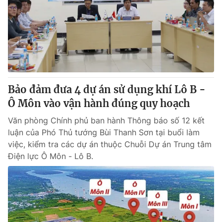
Tin tức
Kinh tế
Thế giới đó đây
Tài chính
Dữ liệu và đời sống
Câu chuyện quốc tế
Thị trường
Truyền hình
Góc doanh nghiệp
Bảo đảm đưa 4 dự án sử dụng khí Lô B -
Phim VTV
Ô Môn vào vận hành đúng quy hoạch
Giải trí
Hậu trường
Văn phòng Chính phủ ban hành Thông báo số 12 kết
Điện ảnh
luận của Phó Thủ tướng Bùi Thanh Sơn tại buổi làm
Đời sống
Nhân vật
việc, kiểm tra các dự án thuộc Chuỗi Dự án Trung tâm
Âm nhạc
Du lịch
Điện lực Ô Môn - Lô B.
Khán giả
Giáo dục
Sao
Làm đẹp
Giải sao mai
Tuyển sinh
Công nghệ
Chất lượng cuộc sống
Học trực tuyến
Hitech Công nghệ tương lai