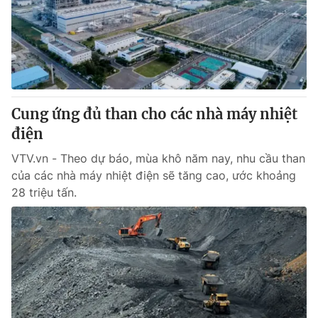
® Cấm sao chép dưới mọi hình thức nếu không có sự chấp
thuận bằng văn bản. Ghi rõ nguồn VTV.vn khi phát hành lại
thông tin từ website này.
Cung ứng đủ than cho các nhà máy nhiệt
điện
VTV.vn - Theo dự báo, mùa khô năm nay, nhu cầu than
của các nhà máy nhiệt điện sẽ tăng cao, ước khoảng
28 triệu tấn.