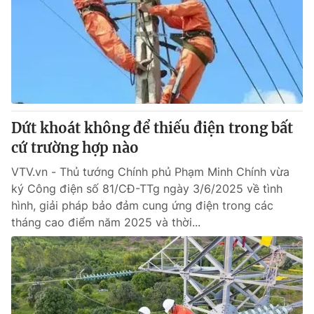
Thị trường 24h
Tấm lòng Việt
VTV4
Vươn mình bằng AI
VTV9
VTV8
Dứt khoát không để thiếu điện trong bất
Liên hệ tòa soạn
English
cứ trường hợp nào
VTV.vn - Thủ tướng Chính phủ Phạm Minh Chính vừa
ký Công điện số 81/CĐ-TTg ngày 3/6/2025 về tình
THỜI BÁO VTV
hình, giải pháp bảo đảm cung ứng điện trong các
tháng cao điểm năm 2025 và thời...
Theo dõi báo trên
Cơ quan chủ quản:
Đài Truyền hình Việt Nam
Cơ quan báo chí:
Thời báo VTV