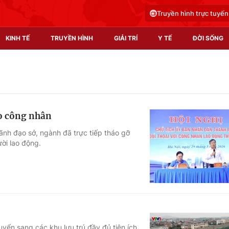
Truyền hình trực tuyến
KINH TẾ
TRUYỀN HÌNH
GIẢI TRÍ
Y TẾ
ĐỜI SỐNG
Pháp luật
Y tế
Truyền hình
Multimedia
ho công nhân
Phim VTV
Video
lãnh đạo sở, ngành đã trực tiếp tháo gỡ
ời lao động.
Hậu trường
Shorts video
Nhân vật
Podcast
Khán giả
EMagazine
Giải sao mai
Photo
Infographic
yển sang các khu lưu trú đầy đủ tiện ích