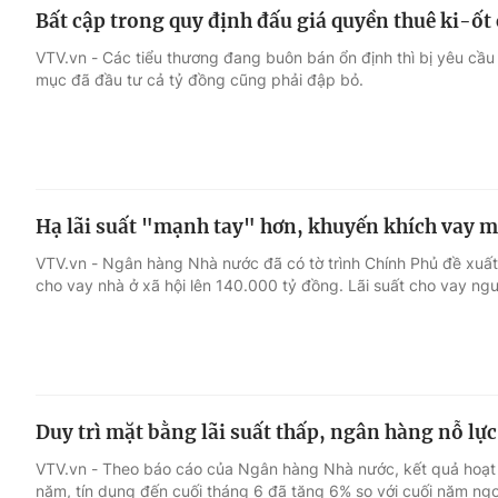
Bất cập trong quy định đấu giá quyền thuê ki-ốt
VTV.vn - Các tiểu thương đang buôn bán ổn định thì bị yêu cầu
mục đã đầu tư cả tỷ đồng cũng phải đập bỏ.
Hạ lãi suất "mạnh tay" hơn, khuyến khích vay m
VTV.vn - Ngân hàng Nhà nước đã có tờ trình Chính Phủ đề xuấ
cho vay nhà ở xã hội lên 140.000 tỷ đồng. Lãi suất cho vay ng
Duy trì mặt bằng lãi suất thấp, ngân hàng nỗ lực
VTV.vn - Theo báo cáo của Ngân hàng Nhà nước, kết quả hoạ
năm, tín dụng đến cuối tháng 6 đã tăng 6% so với cuối năm ngo