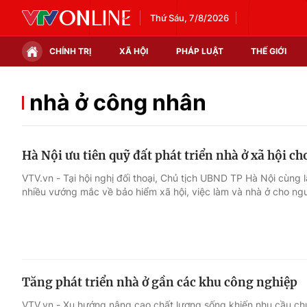
Thứ Sáu, 7/8/2026
CHÍNH TRỊ
XÃ HỘI
PHÁP LUẬT
THẾ GIỚI
Chính trị
Xã hội
nhà ở công nhân
Thế giới
Kinh tế
Hà Nội ưu tiên quỹ đất phát triển nhà ở xã hội c
Tin tức
Tài chính
VTV.vn - Tại hội nghị đối thoại, Chủ tịch UBND TP Hà Nội cùng 
nhiều vướng mắc về bảo hiểm xã hội, việc làm và nhà ở cho ngư
Thế giới đó đây
Thị trường
Câu chuyện quốc tế
Góc doanh nghiệp
Dữ liệu và đời sống
Tăng phát triển nhà ở gần các khu công nghiệp
VTV.vn - Xu hướng nâng cao chất lượng sống khiến nhu cầu chu