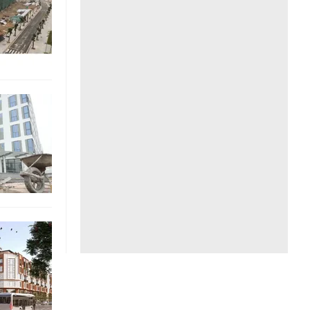
Liên hệ toà soạn
hệ tương lai