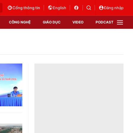
Cổng thông tin
English
Đăng nhập
CÔNG NGHỆ
GIÁO DỤC
VIDEO
PODCAST
VTV Money
VTV Thể thao
VTV Sức khoẻ
Bất động sản
Thị trường 24h
Tấm lòng Việt
Vươn mình bằng AI
VTV4
VTV8
VTV9
Lịch phát sóng
Giao lưu trực tuyến
Sự kiện