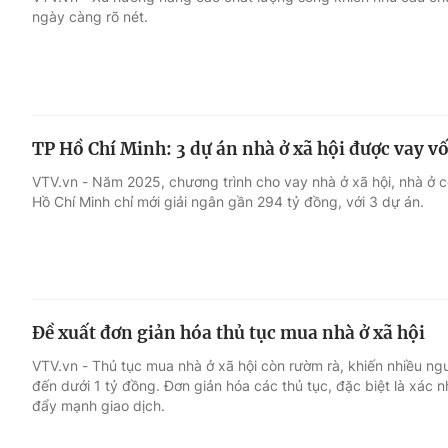
ngày càng rõ nét.
Giải trí
Đời sống
Điện ảnh
Du lịch
TP Hồ Chí Minh: 3 dự án nhà ở xã hội được vay v
Âm nhạc
Làm đẹp
VTV.vn - Năm 2025, chương trình cho vay nhà ở xã hội, nhà ở 
Hồ Chí Minh chỉ mới giải ngân gần 294 tỷ đồng, với 3 dự án.
Sao
Chất lượng cuộc sốn
Đề xuất đơn giản hóa thủ tục mua nhà ở xã hội
VTV.vn - Thủ tục mua nhà ở xã hội còn rườm rà, khiến nhiều ngườ
đến dưới 1 tỷ đồng. Đơn giản hóa các thủ tục, đặc biệt là xác 
đẩy mạnh giao dịch.