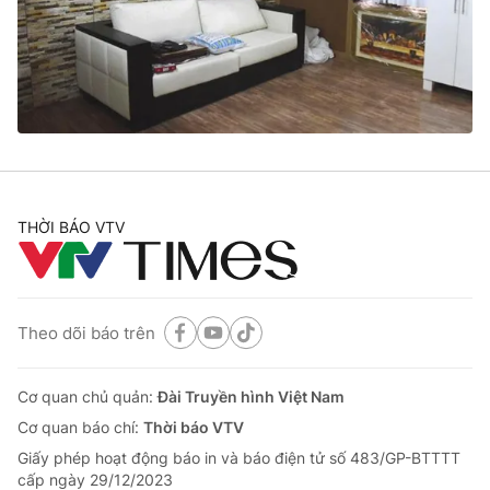
Tin tức
Kinh tế
Thế giới đó đây
Tài chính
Dữ liệu và đời sống
Câu chuyện quốc tế
Thị trường
Truyền hình
Góc doanh nghiệp
Phim VTV
THỜI BÁO VTV
Giải trí
Hậu trường
Điện ảnh
Đời sống
Nhân vật
Âm nhạc
Theo dõi báo trên
Du lịch
Khán giả
Giáo dục
Sao
Làm đẹp
Giải sao mai
Cơ quan chủ quản:
Đài Truyền hình Việt Nam
Tuyển sinh
Công nghệ
Cơ quan báo chí:
Thời báo VTV
Chất lượng cuộc sống
Học trực tuyến
Giấy phép hoạt động báo in và báo điện tử số 483/GP-BTTTT
Hitech Công nghệ tương lai
cấp ngày 29/12/2023