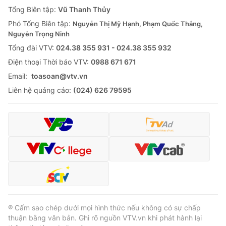
Giao lưu trực tuyến
Tổng Biên tập:
Vũ Thanh Thủy
Sản phẩm
Phó Tổng Biên tập:
Nguyễn Thị Mỹ Hạnh, Phạm Quốc Thắng,
Lịch phát sóng
Thị trường
Nguyễn Trọng Ninh
Tổng đài VTV:
024.38 355 931 - 024.38 355 932
Tư vấn
Ðiện thoại Thời báo VTV:
0988 671 671
Chuyên mục khác
Email:
toasoan@vtv.vn
Emagazine
Podcast
Liên hệ quảng cáo:
(024) 626 79595
Photo
Infographic
Video
Shorts video
VTV Money
VTV Thể thao
VTV Sức khoẻ
Bất động sản
® Cấm sao chép dưới mọi hình thức nếu không có sự chấp
thuận bằng văn bản. Ghi rõ nguồn VTV.vn khi phát hành lại