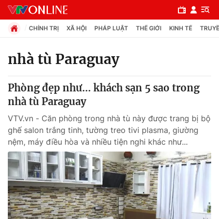
CHÍNH TRỊ
XÃ HỘI
PHÁP LUẬT
THẾ GIỚI
KINH TẾ
TRUYỀ
nhà tù Paraguay
Chuyên mục
Phòng đẹp như... khách sạn 5 sao trong
Chính trị
nhà tù Paraguay
VTV.vn - Căn phòng trong nhà tù này được trang bị bộ
Xã hội
ghế salon trắng tinh, tường treo tivi plasma, giường
nệm, máy điều hòa và nhiều tiện nghi khác như...
Pháp luật
Y tế
Thế giới