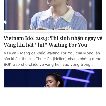
Giao lưu trực tuyến
Sản phẩm
Lịch phát sóng
Thị trường
Tư vấn
Chuyên mục khác
Vietnam Idol 2023: Thí sinh nhận ngay vé
Emagazine
Podcast
Vàng khi hát "hit" Waiting For You
VTV.vn - Mang ca khúc Waiting For You của Mono lên
Photo
Infographic
sân khấu, thí sinh Thu Hiền (Hellen) nhanh chóng được
BGK trao cho chiếc vé vàng tiến vào vòng trong...
Video
Shorts video
VTV Money
VTV Thể thao
VTV Sức khoẻ
Bất động sản