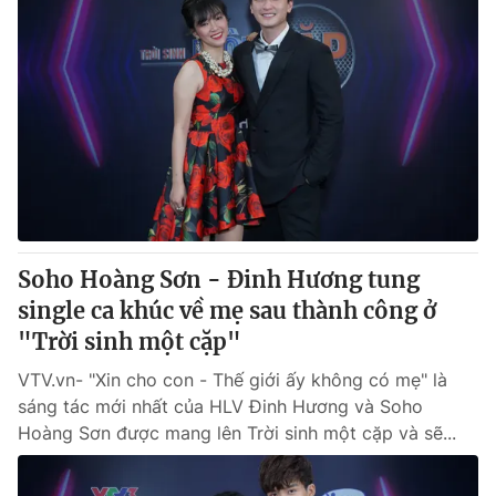
Soho Hoàng Sơn - Đinh Hương tung
single ca khúc về mẹ sau thành công ở
"Trời sinh một cặp"
VTV.vn- "Xin cho con - Thế giới ấy không có mẹ" là
sáng tác mới nhất của HLV Đinh Hương và Soho
Hoàng Sơn được mang lên Trời sinh một cặp và sẽ...