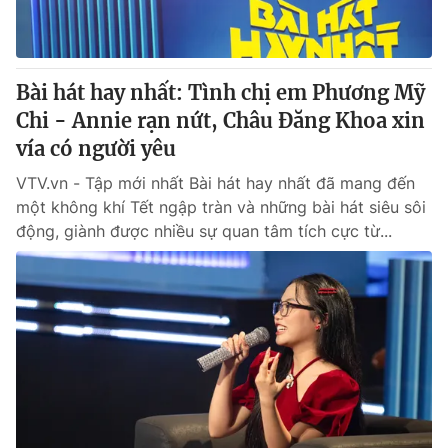
Bài hát hay nhất: Tình chị em Phương Mỹ
® Cấm sao chép dưới mọi hình thức nếu không có sự chấp
thuận bằng văn bản. Ghi rõ nguồn VTV.vn khi phát hành lại
Chi - Annie rạn nứt, Châu Đăng Khoa xin
thông tin từ website này.
vía có người yêu
VTV.vn - Tập mới nhất Bài hát hay nhất đã mang đến
một không khí Tết ngập tràn và những bài hát siêu sôi
động, giành được nhiều sự quan tâm tích cực từ...