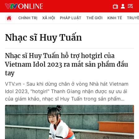
CHÍNH TRỊ
XÃ HỘI
PHÁP LUẬT
THẾ GIỚI
KINH TẾ
TRUYỀ
Nhạc sĩ Huy Tuấn
Chuyên mục
Nhạc sĩ Huy Tuấn hỗ trợ hotgirl của
Chính trị
Vietnam Idol 2023 ra mắt sản phẩm đầu
tay
Xã hội
VTV.vn - Sau khi dừng chân ở vòng Nhà hát Vietnam
Idol 2023, "hotgirl" Thanh Giang nhận được sự ưu ái
Pháp luật
của giám khảo, nhạc sĩ Huy Tuấn trong sản phẩm...
Y tế
Thế giới