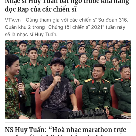
Nhạc sĩ Huy Tuấn bất ngờ trước khả năng
đọc Rap của các chiến sĩ
VTV.vn - Cùng tham gia với các chiến sĩ Sư đoàn 316,
Quân khu 2 trong "Chúng tôi chiến sĩ 2021" tuần này
sẽ là nhạc sĩ Huy Tuấn.
NS Huy Tuấn: “Hoà nhạc marathon trực