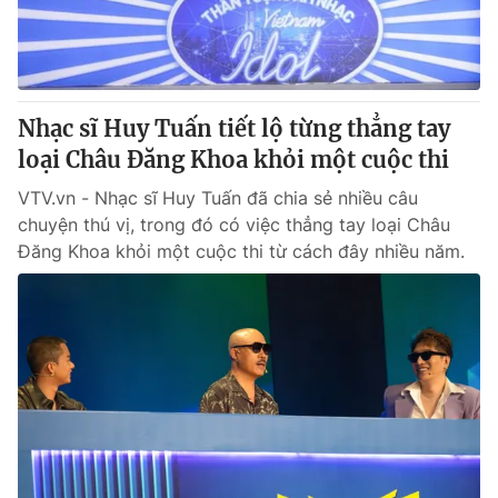
Cơ quan báo chí:
Thời báo VTV
Giấy phép hoạt động báo in và báo điện tử số 483/GP-BTTTT
cấp ngày 29/12/2023
Tổng Biên tập:
Vũ Thanh Thủy
Nhạc sĩ Huy Tuấn tiết lộ từng thẳng tay
Phó Tổng Biên tập:
Nguyễn Thị Mỹ Hạnh, Phạm Quốc Thắng,
loại Châu Đăng Khoa khỏi một cuộc thi
Nguyễn Trọng Ninh
Tổng đài VTV:
VTV.vn - Nhạc sĩ Huy Tuấn đã chia sẻ nhiều câu
024.38 355 931 - 024.38 355 932
chuyện thú vị, trong đó có việc thẳng tay loại Châu
Ðiện thoại Thời báo VTV:
024.66 897 897
Đăng Khoa khỏi một cuộc thi từ cách đây nhiều năm.
Email:
toasoan@vtv.vn
Liên hệ quảng cáo:
024-7300.7108