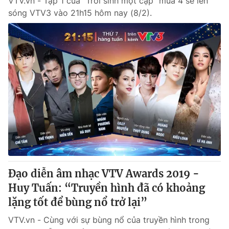
VTV.vn - Tập 1 của "Trời sinh một cặp" mùa 4 sẽ lên
sóng VTV3 vào 21h15 hôm nay (8/2).
Đạo diễn âm nhạc VTV Awards 2019 -
Huy Tuấn: “Truyền hình đã có khoảng
lặng tốt để bùng nổ trở lại”
VTV.vn - Cùng với sự bùng nổ của truyền hình trong