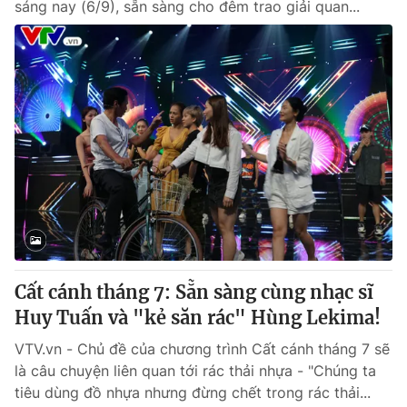
sáng nay (6/9), sẵn sàng cho đêm trao giải quan...
Cất cánh tháng 7: Sẵn sàng cùng nhạc sĩ
Huy Tuấn và "kẻ săn rác" Hùng Lekima!
VTV.vn - Chủ đề của chương trình Cất cánh tháng 7 sẽ
là câu chuyện liên quan tới rác thải nhựa - "Chúng ta
tiêu dùng đồ nhựa nhưng đừng chết trong rác thải...