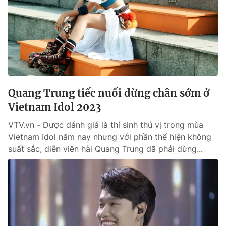
Tin tức
Kinh tế
Thế giới đó đây
Tài chính
Dữ liệu và đời sống
Câu chuyện quốc tế
Thị trường
Truyền hình
Góc doanh nghiệp
Quang Trung tiếc nuối dừng chân sớm ở
Phim VTV
Vietnam Idol 2023
Giải trí
Hậu trường
VTV.vn - Được đánh giá là thí sinh thú vị trong mùa
Điện ảnh
Vietnam Idol năm nay nhưng với phần thể hiện không
Đời sống
Nhân vật
suất sắc, diễn viên hài Quang Trung đã phải dừng...
Âm nhạc
Du lịch
Khán giả
Giáo dục
Sao
Làm đẹp
Giải sao mai
Tuyển sinh
Công nghệ
Chất lượng cuộc sống
Học trực tuyến
Hitech Công nghệ tương lai