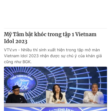
Thị trường 24h
Tấm lòng Việt
VTV4
Vươn mình bằng AI
VTV9
VTV8
Mỹ Tâm bật khóc trong tập 1 Vietnam
Idol 2023
Liên hệ tòa soạn
English
VTV.vn - Nhiều thí sinh xuất hiện trong tập mở màn
Vietnam Idol 2023 nhận được sự chú ý của khán giả
cũng như BGK.
THỜI BÁO VTV
Theo dõi báo trên
Cơ quan chủ quản:
Đài Truyền hình Việt Nam