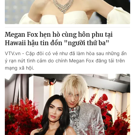
Thị trường 24h
Tấm lòng Việt
VTV4
Vươn mình bằng AI
Megan Fox hẹn hò cùng hôn phu tại
VTV9
VTV8
Hawaii hậu tin đồn "người thứ ba"
VTV.vn - Cặp đôi có vẻ như đã làm hòa sau những ẩn
Liên hệ tòa soạn
English
ý rạn nứt tình cảm do chính Megan Fox đăng tải trên
mạng xã hội.
THỜI BÁO VTV
Theo dõi báo trên
Cơ quan chủ quản:
Đài Truyền hình Việt Nam
Cơ quan báo chí:
Thời báo VTV