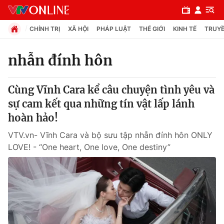
CHÍNH TRỊ
XÃ HỘI
PHÁP LUẬT
THẾ GIỚI
KINH TẾ
TRUYỀ
nhẫn đính hôn
Chuyên mục
Cùng Vĩnh Cara kể câu chuyện tình yêu và
Chính trị
sự cam kết qua những tín vật lấp lánh
hoàn hảo!
Xã hội
VTV.vn- Vĩnh Cara và bộ sưu tập nhẫn đính hôn ONLY
LOVE! - “One heart, One love, One destiny”
Pháp luật
Y tế
Thế giới