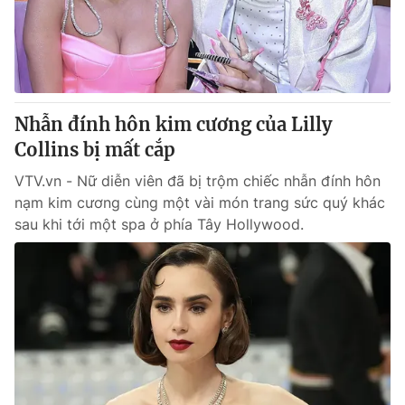
Giao lưu trực tuyến
Sản phẩm
Lịch phát sóng
Thị trường
Tư vấn
Chuyên mục khác
Nhẫn đính hôn kim cương của Lilly
Collins bị mất cắp
Emagazine
Podcast
VTV.vn - Nữ diễn viên đã bị trộm chiếc nhẫn đính hôn
nạm kim cương cùng một vài món trang sức quý khác
Photo
Infographic
sau khi tới một spa ở phía Tây Hollywood.
Video
Shorts video
VTV Money
VTV Thể thao
VTV Sức khoẻ
Bất động sản