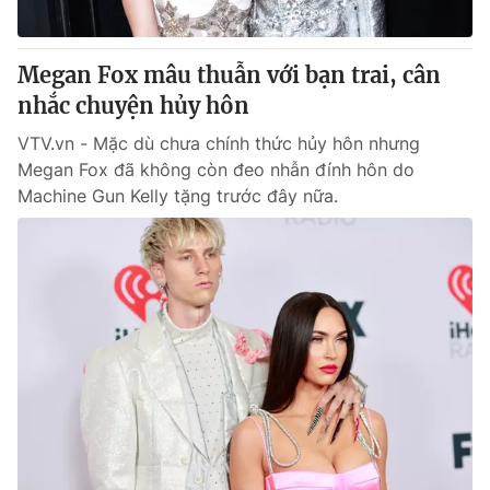
® Cấm sao chép dưới mọi hình thức nếu không có sự chấp
Megan Fox mâu thuẫn với bạn trai, cân
thuận bằng văn bản. Ghi rõ nguồn VTV.vn khi phát hành lại
nhắc chuyện hủy hôn
thông tin từ website này.
VTV.vn - Mặc dù chưa chính thức hủy hôn nhưng
Megan Fox đã không còn đeo nhẫn đính hôn do
Machine Gun Kelly tặng trước đây nữa.