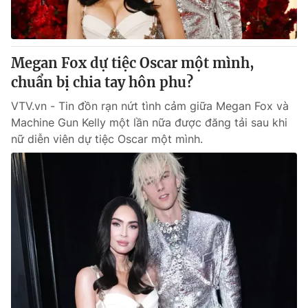
Giấy phép hoạt động báo in và báo điện tử số 483/GP-BTTTT
cấp ngày 29/12/2023
Tổng Biên tập:
Vũ Thanh Thủy
Megan Fox dự tiệc Oscar một mình,
Phó Tổng Biên tập:
Nguyễn Thị Mỹ Hạnh, Phạm Quốc Thắng,
Nguyễn Trọng Ninh
chuẩn bị chia tay hôn phu?
Tổng đài VTV:
024.38 355 931 - 024.38 355 932
VTV.vn - Tin đồn rạn nứt tình cảm giữa Megan Fox và
Ðiện thoại Thời báo VTV:
024.66 897 897
Machine Gun Kelly một lần nữa được đăng tải sau khi
Email:
toasoan@vtv.vn
nữ diễn viên dự tiệc Oscar một mình.
Liên hệ quảng cáo:
024-7300.7108