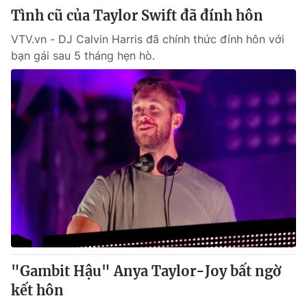
Tình cũ của Taylor Swift đã đính hôn
VTV.vn - DJ Calvin Harris đã chính thức đính hôn với
bạn gái sau 5 tháng hẹn hò.
"Gambit Hậu" Anya Taylor-Joy bất ngờ
kết hôn