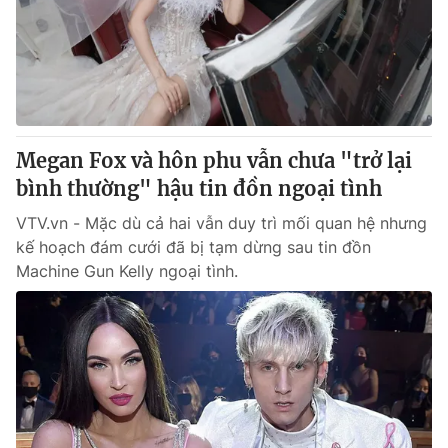
Tin tức
Kinh tế
Thế giới đó đây
Tài chính
Dữ liệu và đời sống
Câu chuyện quốc tế
Thị trường
Truyền hình
Megan Fox và hôn phu vẫn chưa "trở lại
Góc doanh nghiệp
bình thường" hậu tin đồn ngoại tình
Phim VTV
Giải trí
VTV.vn - Mặc dù cả hai vẫn duy trì mối quan hệ nhưng
Hậu trường
kế hoạch đám cưới đã bị tạm dừng sau tin đồn
Điện ảnh
Machine Gun Kelly ngoại tình.
Đời sống
Nhân vật
Âm nhạc
Du lịch
Khán giả
Giáo dục
Sao
Làm đẹp
Giải sao mai
Tuyển sinh
Công nghệ
Chất lượng cuộc sống
Học trực tuyến
Hitech Công nghệ tương lai