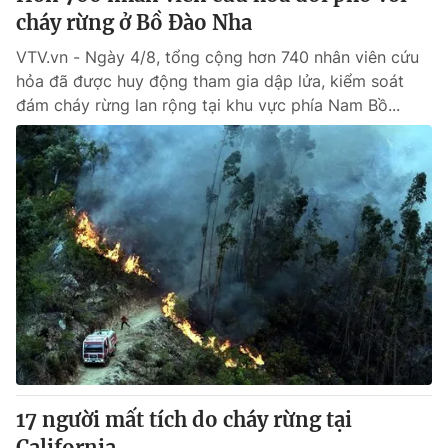
cháy rừng ở Bồ Đào Nha
VTV.vn - Ngày 4/8, tổng cộng hơn 740 nhân viên cứu
hỏa đã được huy động tham gia dập lửa, kiểm soát
đám cháy rừng lan rộng tại khu vực phía Nam Bồ...
17 người mất tích do cháy rừng tại
California