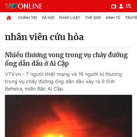
CHÍNH TRỊ
XÃ HỘI
PHÁP LUẬT
THẾ GIỚI
KINH TẾ
TRUYỀ
nhân viên cứu hỏa
Chuyên mục
Nhiều thương vong trong vụ cháy đường
Chính trị
ống dẫn dầu ở Ai Cập
VTV.vn - 7 người thiệt mạng và 16 người bị thương
Xã hội
trong vụ cháy đường ống dẫn dầu xảy ra ở tỉnh
Beheira, miền Bắc Ai Cập.
Pháp luật
Y tế
Thế giới