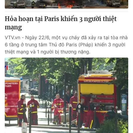
Giấy phép hoạt động báo in và báo điện tử số 483/GP-BTTTT
cấp ngày 29/12/2023
Hỏa hoạn tại Paris khiến 3 người thiệt
Tổng Biên tập:
Vũ Thanh Thủy
mạng
Phó Tổng Biên tập:
Nguyễn Thị Mỹ Hạnh, Phạm Quốc Thắng,
Nguyễn Trọng Ninh
VTV.vn - Ngày 22/6, một vụ cháy đã xảy ra tại tòa nhà
Tổng đài VTV:
024.38 355 931 - 024.38 355 932
6 tầng ở trung tâm Thủ đô Paris (Pháp) khiến 3 người
Ðiện thoại Thời báo VTV:
024.66 897 897
thiệt mạng và 1 người bị thương nặng.
Email:
toasoan@vtv.vn
Liên hệ quảng cáo:
024-7300.7108