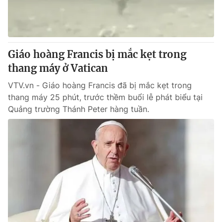
Giao lưu trực tuyến
Sản phẩm
Lịch phát sóng
Thị trường
Tư vấn
Giáo hoàng Francis bị mắc kẹt trong
Chuyên mục khác
thang máy ở Vatican
Emagazine
Podcast
VTV.vn - Giáo hoàng Francis đã bị mắc kẹt trong
thang máy 25 phút, trước thềm buổi lễ phát biểu tại
Quảng trường Thánh Peter hàng tuần.
Photo
Infographic
Video
Shorts video
VTV Money
VTV Thể thao
VTV Sức khoẻ
Bất động sản