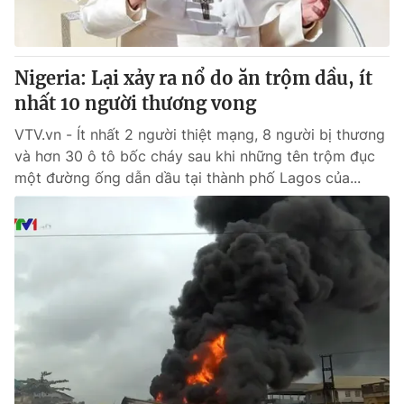
Thị trường 24h
Tấm lòng Việt
VTV4
Vươn mình bằng AI
Nigeria: Lại xảy ra nổ do ăn trộm dầu, ít
nhất 10 người thương vong
VTV9
VTV8
VTV.vn - Ít nhất 2 người thiệt mạng, 8 người bị thương
và hơn 30 ô tô bốc cháy sau khi những tên trộm đục
Liên hệ tòa soạn
English
một đường ống dẫn dầu tại thành phố Lagos của...
THỜI BÁO VTV
Theo dõi báo trên
Cơ quan chủ quản:
Đài Truyền hình Việt Nam
Cơ quan báo chí:
Thời báo VTV