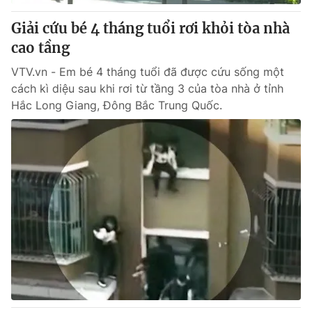
Giải cứu bé 4 tháng tuổi rơi khỏi tòa nhà
® Cấm sao chép dưới mọi hình thức nếu không có sự chấp
cao tầng
thuận bằng văn bản. Ghi rõ nguồn VTV.vn khi phát hành lại
thông tin từ website này.
VTV.vn - Em bé 4 tháng tuổi đã được cứu sống một
cách kì diệu sau khi rơi từ tầng 3 của tòa nhà ở tỉnh
Hắc Long Giang, Đông Bắc Trung Quốc.