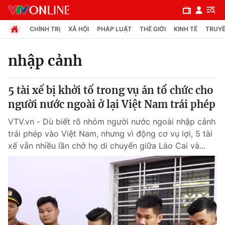
CHÍNH TRỊ
XÃ HỘI
PHÁP LUẬT
THẾ GIỚI
KINH TẾ
TRUYỀ
nhập cảnh
Chuyên mục
5 tài xế bị khởi tố trong vụ án tổ chức cho
Chính trị
người nước ngoài ở lại Việt Nam trái phép
VTV.vn - Dù biết rõ nhóm người nước ngoài nhập cảnh
Xã hội
trái phép vào Việt Nam, nhưng vì động cơ vụ lợi, 5 tài
xế vẫn nhiều lần chở họ di chuyển giữa Lào Cai và...
Pháp luật
Y tế
Thế giới