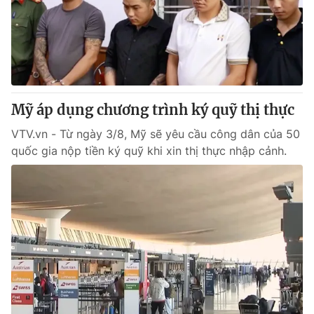
Tin tức
Kinh tế
Thế giới đó đây
Tài chính
Dữ liệu và đời sống
Câu chuyện quốc tế
Thị trường
Mỹ áp dụng chương trình ký quỹ thị thực
Truyền hình
Góc doanh nghiệp
VTV.vn - Từ ngày 3/8, Mỹ sẽ yêu cầu công dân của 50
Phim VTV
Giải trí
quốc gia nộp tiền ký quỹ khi xin thị thực nhập cảnh.
Hậu trường
Điện ảnh
Đời sống
Nhân vật
Âm nhạc
Du lịch
Khán giả
Giáo dục
Sao
Làm đẹp
Giải sao mai
Tuyển sinh
Công nghệ
Chất lượng cuộc sống
Học trực tuyến
Hitech Công nghệ tương lai