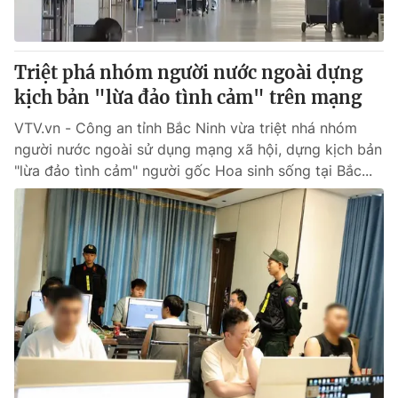
Giao lưu trực tuyến
Sản phẩm
Lịch phát sóng
Thị trường
Triệt phá nhóm người nước ngoài dựng
Tư vấn
kịch bản "lừa đảo tình cảm" trên mạng
Chuyên mục khác
VTV.vn - Công an tỉnh Bắc Ninh vừa triệt nhá nhóm
Emagazine
người nước ngoài sử dụng mạng xã hội, dựng kịch bản
Podcast
"lừa đảo tình cảm" người gốc Hoa sinh sống tại Bắc...
Photo
Infographic
Video
Shorts video
VTV Money
VTV Thể thao
VTV Sức khoẻ
Bất động sản