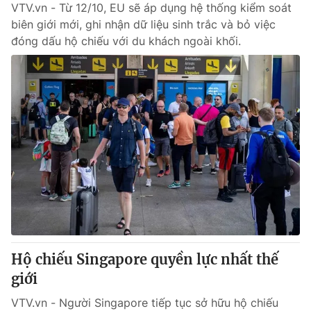
VTV.vn - Từ 12/10, EU sẽ áp dụng hệ thống kiểm soát
biên giới mới, ghi nhận dữ liệu sinh trắc và bỏ việc
đóng dấu hộ chiếu với du khách ngoài khối.
Hộ chiếu Singapore quyền lực nhất thế
giới
VTV.vn - Người Singapore tiếp tục sở hữu hộ chiếu