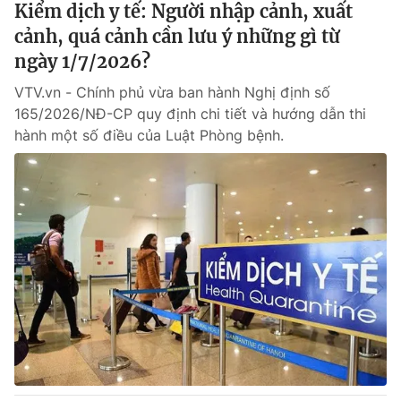
Kiểm dịch y tế: Người nhập cảnh, xuất
cảnh, quá cảnh cần lưu ý những gì từ
® Cấm sao chép dưới mọi hình thức nếu không có sự chấp
ngày 1/7/2026?
thuận bằng văn bản. Ghi rõ nguồn VTV.vn khi phát hành lại
thông tin từ website này.
VTV.vn - Chính phủ vừa ban hành Nghị định số
165/2026/NĐ-CP quy định chi tiết và hướng dẫn thi
hành một số điều của Luật Phòng bệnh.