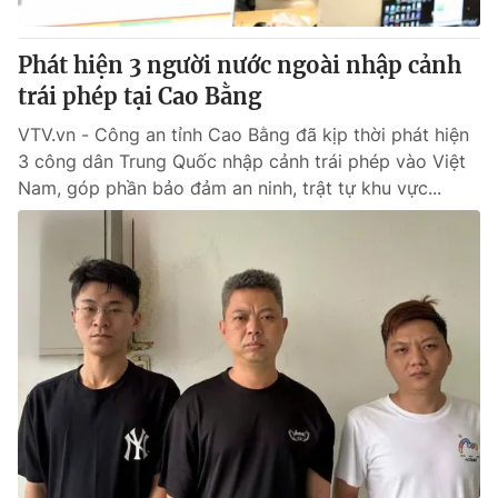
Thị trường 24h
Tấm lòng Việt
Phát hiện 3 người nước ngoài nhập cảnh
VTV4
Vươn mình bằng AI
trái phép tại Cao Bằng
VTV.vn - Công an tỉnh Cao Bằng đã kịp thời phát hiện
VTV9
VTV8
3 công dân Trung Quốc nhập cảnh trái phép vào Việt
Nam, góp phần bảo đảm an ninh, trật tự khu vực...
Liên hệ tòa soạn
English
THỜI BÁO VTV
Theo dõi báo trên
Cơ quan chủ quản:
Đài Truyền hình Việt Nam
Cơ quan báo chí:
Thời báo VTV