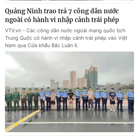
Giấy phép hoạt động báo in và báo điện tử số 483/GP-BTTTT
Quảng Ninh trao trả 7 công dân nước
cấp ngày 29/12/2023
ngoài có hành vi nhập cảnh trái phép
Tổng Biên tập:
Vũ Thanh Thủy
Phó Tổng Biên tập:
Nguyễn Thị Mỹ Hạnh, Phạm Quốc Thắng,
VTV.vn - Các công dân nước ngoài mang quốc tịch
Nguyễn Trọng Ninh
Trung Quốc có hành vi nhập cảnh trái phép vào Việt
Tổng đài VTV:
024.38 355 931 - 024.38 355 932
Nam qua Cửa khẩu Bắc Luân II.
Ðiện thoại Thời báo VTV:
024.66 897 897
Email:
toasoan@vtv.vn
Liên hệ quảng cáo:
024-7300.7108