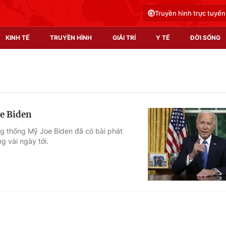
Truyền hình trực tuyến
KINH TẾ
TRUYỀN HÌNH
GIẢI TRÍ
Y TẾ
ĐỜI SỐNG
Pháp luật
Y tế
Truyền hình
Multimedia
oe Biden
Phim VTV
Video
ổng thống Mỹ Joe Biden đã có bài phát
g vài ngày tới.
Hậu trường
Shorts video
Nhân vật
Podcast
Khán giả
EMagazine
Giải sao mai
Photo
Infographic