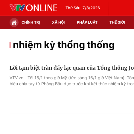
Thứ Sáu, 7/8/2026
CHÍNH TRỊ
XÃ HỘI
PHÁP LUẬT
THẾ GIỚI
Chính trị
Xã hội
nhiệm kỳ thổng thống
Thế giới
Kinh tế
Lời tạm biệt tràn đầy lạc quan của Tổng thống J
Tin tức
Tài chính
VTV.vn - Tối 15/1 theo giờ Mỹ (tức sáng 16/1 giờ Việt Nam), T
biểu chia tay từ Phòng Bầu dục trước khi kết thúc nhiệm kỳ tron
Thế giới đó đây
Thị trường
Câu chuyện quốc tế
Góc doanh nghiệp
Dữ liệu và đời sống