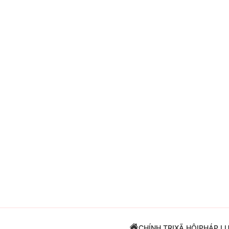
Giải trí
Đời sống
Điện ảnh
Du lịch
Âm nhạc
Làm đẹp
Sao
Chất lượng cuộc sốn
CHÍNH TRỊ
XÃ HỘI
PHÁP L