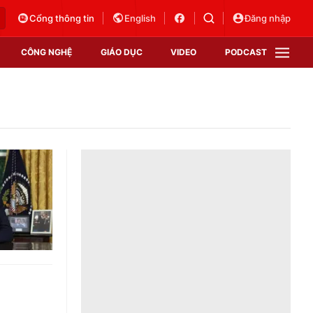
Cổng thông tin
English
Đăng nhập
CÔNG NGHỆ
GIÁO DỤC
VIDEO
PODCAST
VTV Money
VTV Thể thao
VTV Sức khoẻ
Bất động sản
Thị trường 24h
Tấm lòng Việt
Vươn mình bằng AI
VTV4
VTV8
VTV9
Lịch phát sóng
Giao lưu trực tuyến
Sự kiện